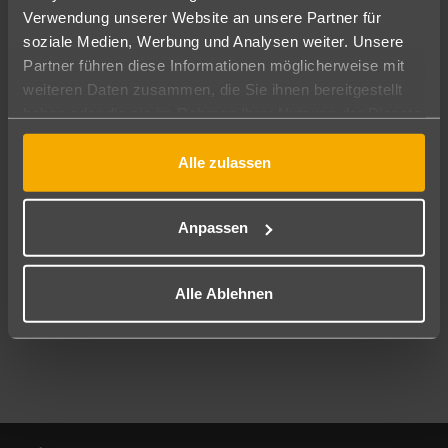
Verwendung unserer Website an unsere Partner für
soziale Medien, Werbung und Analysen weiter. Unsere
Abflughafen
Partner führen diese Informationen möglicherweise mit
Alle Abflughäfen
weiteren Daten zusammen, die Sie ihnen bereitgestellt
Reisezeitraum
haben oder die sie im Rahmen Ihrer Nutzung der Dienste
10.08.26
–
08.08.27
7-21 Nächte
gesammelt haben.
Alle zulassen
Reisende
2 Erwachsene
Keine Kinder
Anpassen
Mehr Filter anzeigen
Alle Ablehnen
Footer