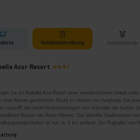
ebote
Hotelbeschreibung
Hotelmerkmale
lbeschreibung
bella Azur Resort
3.5
ingen Sie im Arabella Azur Resort einen wunderschönen Urlaub unter
 in einer kleinen geschützten Bucht im Herzen von Hurghada. Die pr
en Hausriff, das beste Voraussetzungen zum Erkunden der bunten Unte
ristallklare Wasser des Roten Meeres. Das lebhafte Stadtzenturm vo
haltungsmöglichkeiten ist nur ca. 3 km entfernt. Der Flughafen von H
tattung