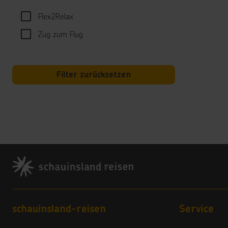
Kind
Flex2Relax
Für d
Zug zum Flug
sowie 
Hotel
Filter zurücksetzen
Wi-Fi 
*****
Wäsch
Kred
Maste
Footer
Land
3 Ste
Vera
Footer navigation
schauinsland-reisen
Service
4