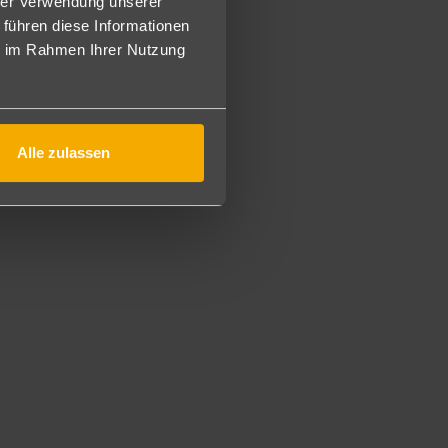
hrer Verwendung unserer
 und Abendessen von 18:30-21:30 Uhr gibt es jeweils in
 führen diese Informationen
ie im Rahmen Ihrer Nutzung
n werden.
achbar.
r jeweils geöffneten Bar erhältlich.
4 Uhr)
Alle zulassen
d, Gymnastik, Wassergymnastik, Tischtennis.
nd Live-Shows.
 Bad/Hamam, Dampfbad.