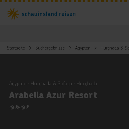
Startseite
Suchergebnisse
Ägypten
Hurghada & Sa
ious
Ägypten ∙ Hurghada & Safaga ∙ Hurghada
Arabella Azur Resort
3.5