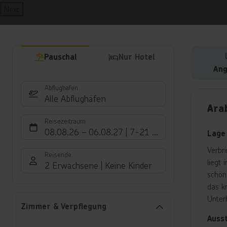
Next
Pauschal
Nur Hotel
Ang
Abflughafen
Hote
Alle Abflughäfen
Ara
Reisezeitraum
08.08.26
–
06.08.27
7-21 Nächte
Lage
Verbr
Reisende
liegt
2 Erwachsene
Keine Kinder
schön
das k
Unter
Zimmer & Verpflegung
Auss