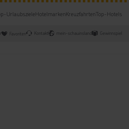
op-Urlaubsziele
Hotelmarken
Kreuzfahrten
Top-Hotels
r
Kontakt
mein-schauinsland
Gewinnspiel
Favoriten