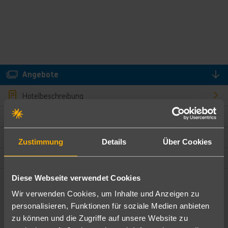
Angebote
Hotelbeschreibung
Hotelmerkmale
Bewertungen
Zustimmung
Details
Über Cookies
Lage und Umgebung
Diese Webseite verwendet Cookies
Angebote filtern
Wir verwenden Cookies, um Inhalte und Anzeigen zu
Ändere die Kriterien nach deinen Wünschen
personalisieren, Funktionen für soziale Medien anbieten
zu können und die Zugriffe auf unsere Website zu