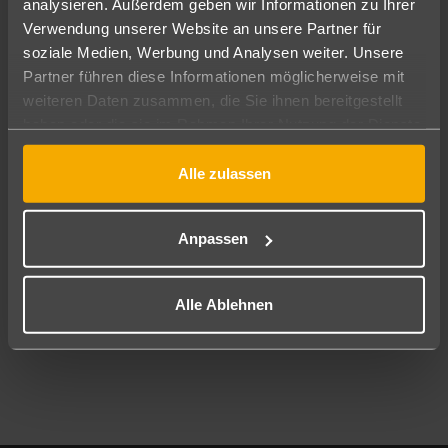
analysieren. Außerdem geben wir Informationen zu Ihrer
Pauschal
Nur Hotel
Verwendung unserer Website an unsere Partner für
soziale Medien, Werbung und Analysen weiter. Unsere
Abflughafen
Partner führen diese Informationen möglicherweise mit
Alle Abflughäfen
weiteren Daten zusammen, die Sie ihnen bereitgestellt
haben oder die sie im Rahmen Ihrer Nutzung der Dienste
Reisezeitraum
09.08.26
–
07.08.27
7-21 Nächte
gesammelt haben.
Alle zulassen
Reisende
2 Erwachsene
Keine Kinder
Anpassen
Mehr Filter anzeigen
Alle Ablehnen