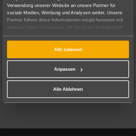
Verwendung unserer Website an unsere Partner für
soziale Medien, Werbung und Analysen weiter. Unsere
Abflughafen
Partner führen diese Informationen möglicherweise mit
Alle Abflughäfen
weiteren Daten zusammen, die Sie ihnen bereitgestellt
Reisezeitraum
haben oder die sie im Rahmen Ihrer Nutzung der Dienste
09.08.26
–
07.08.27
7-21 Nächte
gesammelt haben.
Alle zulassen
Reisende
2 Erwachsene
Keine Kinder
Anpassen
Mehr Filter anzeigen
Alle Ablehnen
Footer