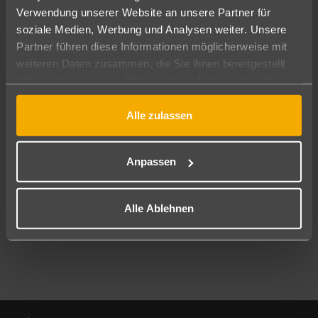
Verwendung unserer Website an unsere Partner für
soziale Medien, Werbung und Analysen weiter. Unsere
Abflughafen
Partner führen diese Informationen möglicherweise mit
Alle Abflughäfen
weiteren Daten zusammen, die Sie ihnen bereitgestellt
Reisezeitraum
haben oder die sie im Rahmen Ihrer Nutzung der Dienste
10.08.26
–
08.08.27
7-21 Nächte
gesammelt haben.
Alle zulassen
Reisende
2 Erwachsene
Keine Kinder
Anpassen
Mehr Filter anzeigen
Alle Ablehnen
Footer