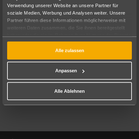
Verwendung unserer Website an unsere Partner für
soziale Medien, Werbung und Analysen weiter. Unsere
Abflughafen
Partner führen diese Informationen möglicherweise mit
Alle Abflughäfen
weiteren Daten zusammen, die Sie ihnen bereitgestellt
Reisezeitraum
haben oder die sie im Rahmen Ihrer Nutzung der Dienste
09.08.26
–
07.08.27
7-21 Nächte
gesammelt haben.
Alle zulassen
Reisende
2 Erwachsene
Keine Kinder
Anpassen
Mehr Filter anzeigen
Alle Ablehnen
Footer