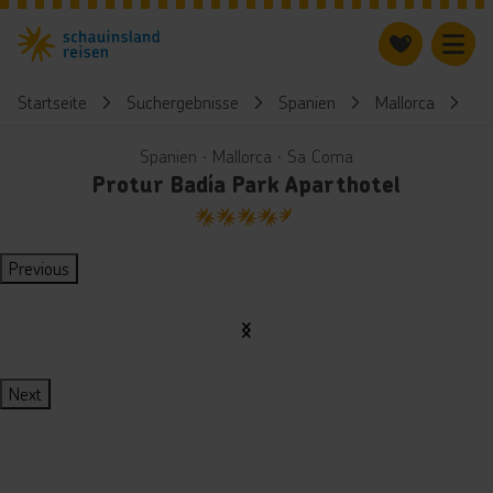
Startseite
Suchergebnisse
Spanien
Mallorca
Pr
Spanien ∙ Mallorca ∙ Sa Coma
Protur Badía Park Aparthotel
4.5
Previous
Next