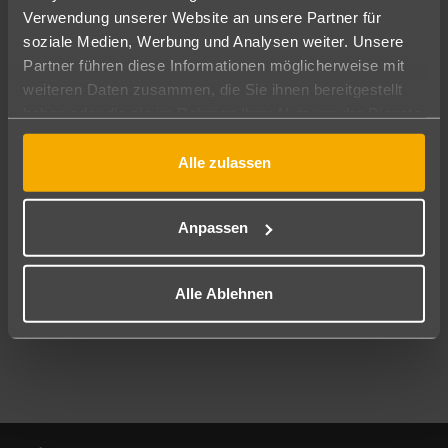
Verwendung unserer Website an unsere Partner für
soziale Medien, Werbung und Analysen weiter. Unsere
Abflughafen
Partner führen diese Informationen möglicherweise mit
Alle Abflughäfen
weiteren Daten zusammen, die Sie ihnen bereitgestellt
Reisezeitraum
haben oder die sie im Rahmen Ihrer Nutzung der Dienste
11.08.26
–
09.08.27
7-21 Nächte
gesammelt haben.
Alle zulassen
Reisende
2 Erwachsene
Keine Kinder
Anpassen
Mehr Filter anzeigen
Alle Ablehnen
Footer