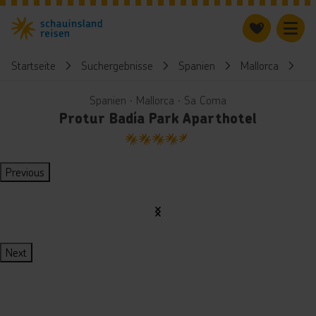
Startseite
Suchergebnisse
Spanien
Mallorca
Pr
Spanien ∙ Mallorca ∙ Sa Coma
Protur Badía Park Aparthotel
4.5
Previous
Next