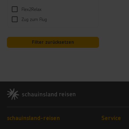
Billar
Flex2Relax
Unte
Zug zum Flug
Für I
Well
Filter zurücksetzen
Massa
Kind
Für d
Kinde
Footer
Hotel
Ein W
Kred
Visa 
Footer navigation
schauinsland-reisen
Service
Land