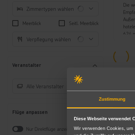
Die w
Zimmertypen wählen
Empfa
Außen
Meerblick
Seitl. Meerblick
hotel
624 m
Verpflegung wählen
inklus
Unte
Do
Veranstalter
Du
Te
Au
Alle Veranstalter
Fa
Ko
Zustimmung
Do
ge
Flüge anpassen
Do
Diese Webseite verwendet 
Kl
Hi
Wir verwenden Cookies, um I
Nur Direktflüge anzeigen