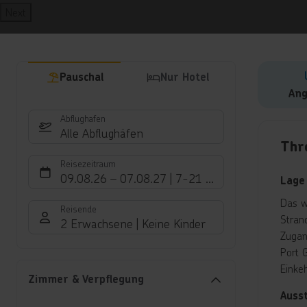
Next
Pauschal
Nur Hotel
Ang
Abflughafen
Hote
Alle Abflughäfen
Thr
Reisezeitraum
09.08.26
–
07.08.27
7-21 Nächte
Lage
Das w
Reisende
Stran
2 Erwachsene
Keine Kinder
Zugan
Port 
Einke
Zimmer & Verpflegung
Auss