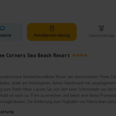
ebote
Hotelbeschreibung
Hotelmerkmale
lbeschreibung
ee Corners Sea Beach Resort
4
underschöne familienfreundliche Resort der renommierten Three Corn
dreihe, direkt am hoteleigenen, feinen Sandstrand mit vorgelagertem
g zum Roten Meer. Lassen Sie sich dort beim Schnorcheln von der b
Ghalib ist nach ca. 9 km zu erreichen und bietet eine kleine Prome
hrmöglichkeiten. Die Entfernung zum Flughafen von Marsa Alam beträ
tattung