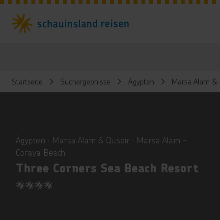
Startseite
Suchergebnisse
Ägypten
Marsa Alam & 
ious
Ägypten ∙ Marsa Alam & Quseir ∙ Marsa Alam -
Coraya Beach
Three Corners Sea Beach Resort
4