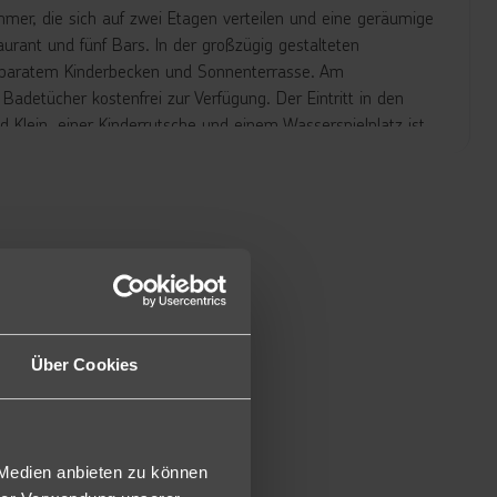
mmer, die sich auf zwei Etagen verteilen und eine geräumige
aurant und fünf Bars. In der großzügig gestalteten
separatem Kinderbecken und Sonnenterrasse. Am
detücher kostenfrei zur Verfügung. Der Eintritt in den
lein, einer Kinderrutsche und einem Wasserspielplatz ist
m² geräumig und modern eingerichtet. Sie verfügen über
eier Safe, Klimaanlage, Rauchmelder und Balkon oder
 haben die gleiche Ausstattung wie die Doppelzimmer
Über Cookies
sstattungsmerkmalen wie die Doppelzimmer Komfort etwas
2) verfügen auf einer Größe von ca. 42 m² über eine
 Safe, TV und einer Terrasse.
 Medien anbieten zu können