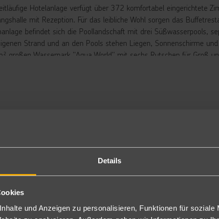
eitläufige Hotelanlage verfügt über 372 komfortabel eingerichtete Zi
ngshalle mit Rezeption. Für das leibliche Wohl sorgen das Buffetrest
anlage befindet sich die Poollandschaft mit drei Süßwasserpools, 
eigenen Strand und an den Pools stehen Liegen, Sonnenschirme und Ba
² großen Wasserpark "Aqua World" mit sechs Rutschen für Groß und K
ive. Im Wasserpark ist ein Pool im Winter beheizbar.
rbringung
ppelzimmer Komfort: Die Doppelzimmer Komfort (DK2) sind mit 27 
sche/WC, Föhn, Telefon, Sat.-TV, Minibar (gegen Gebühr), kostenfr
rrasse.
ch zur Alleinnutzung (DK1) buchbar.
milienzimmer: Die Familienzimmer (DF2) mit einer Größe von 34 m²
mfort, verfügen jedoch über ein Kingsize Bett und zwei Einzelbetten.
Details
ppelzimmer Komfort Typ B: Die Zimmer (DB) sind bei ähnlichen Au
räumiger (ca. 34 m²).
ppelzimmer Deluxe mit privatem Pool: Die neuen Deluxe Zimmer (PT
Cookies
imaanlage, Minibar (gegen Gebühr), ein Badezimmer mit WC/Dusche,
ghlight der Zimmer ist der private Pool.
nhalte und Anzeigen zu personalisieren, Funktionen für soziale