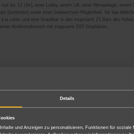
-out bis 12 Uhr), einer Lobby, einem Lift, einer Klimaanlage, einem 
latz (kostenlos) sowie einer Geldwechsel-Möglichkeit. Für das leibl
 á la carte, und eine Snackbar. In den insgesamt 21 Bars des Hotels
 einen Konferenzbereich mit insgesamt 300 Sitzplätzen.
rbringung
niorsuite Garden View: Die Juniorsuiten verfügen über eine Hydrom
, Safe, Föhn Balkon oder Terrasse mit Blick auf den Garten (J2G/J1
ite Garden View: Die Suiten sind geräumiger und bieten neben ein
lkon oder Terrasse mit Blick auf den Garten (L2G). Wahlweise auch 
niorsuite Superior Privat Pool Ocean View: Diese hochwertigen und 
mbinierten Wohn- und Schlafbereich, einen herrlichen Blick aufs Was
flegung
Details
nclusive
tück, Mittag- und Abendessen in Buffetform. Wahlweise abends auch á
Cookies
 jeweils geöffneten Bar.
nhalte und Anzeigen zu personalisieren, Funktionen für soziale
 Inklusive