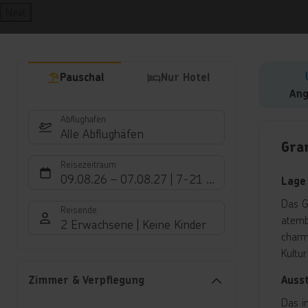
Next
Pauschal
Nur Hotel
Ang
Abflughafen
Hote
Alle Abflughäfen
Gra
Reisezeitraum
09.08.26
–
07.08.27
7-21 Nächte
Lage
Das G
Reisende
atemb
2 Erwachsene
Keine Kinder
charm
Kultu
Auss
Zimmer & Verpflegung
Das i