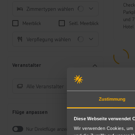
Check
Zimmertypen wählen
Parkp
und 7
Meerblick
Seitl. Meerblick
Hotel
Unte
Verpflegung wählen
Ju
TV
Su
Veranstalter
Ba
Ju
ko
Alle Veranstalter
Verp
Zustimmung
All I
Flüge anpassen
Frühs
Diese Webseite verwendet 
an der
Wir verwenden Cookies, um I
Nur Direktflüge anzeigen
Sport