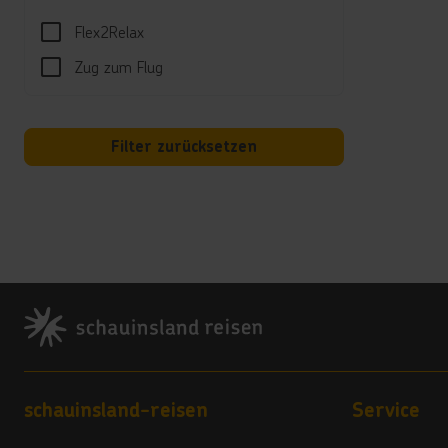
Gäste
Flex2Relax
Land
Zug zum Flug
5 Ste
Vera
Filter zurücksetzen
5
Hote
Ab de
pro N
***
Footer
In de
Kinde
Bestät
Footer navigation
schauinsland-reisen
Service