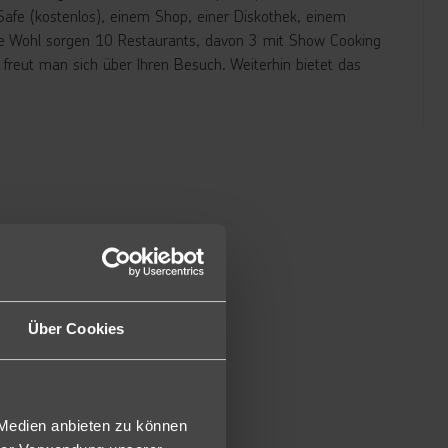
Safe (kostenlos), einem Shop, einer Diskothek, einem
iche Wohl sorgen 10 Restaurants, davon 3 mit Show Cooking
 freut man sich über Ihren Besuch. Weiterhin bietet das
assage Badewanne und Dusche/WC, Klimaanlage, Ventilator,
G). Wahlweise auch als Oceanfront (2JO) buchbar.
em Wohnbereich auch ein separates Schlafzimmer und
als Oceanfront (OFZ) buchbar.
modern ausgestatteten Juniorsuiten bieten Ihnen einen
ser und Terrasse mit privatem Pool.
Über Cookies
 la carte. Nationale alkoholische und alkoholfreie Getränke
 Medien anbieten zu können