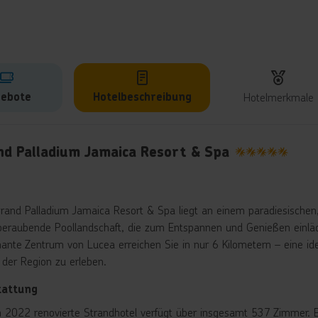
ebote
Hotelbeschreibung
Hotelmerkmale
lbeschreibung
nd Palladium Jamaica Resort & Spa
5
rand Palladium Jamaica Resort & Spa liegt an einem paradiesischen,
eraubende Poollandschaft, die zum Entspannen und Genießen einlädt.
ante Zentrum von Lucea erreichen Sie in nur 6 Kilometern – eine id
r der Region zu erleben.
tattung
n 2022 renovierte Strandhotel verfügt über insgesamt 537 Zimmer. Es