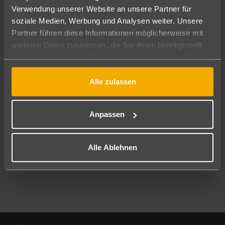
Verwendung unserer Website an unsere Partner für
soziale Medien, Werbung und Analysen weiter. Unsere
Abflughafen
Partner führen diese Informationen möglicherweise mit
Alle Abflughäfen
weiteren Daten zusammen, die Sie ihnen bereitgestellt
Reisezeitraum
haben oder die sie im Rahmen Ihrer Nutzung der Dienste
09.08.26
–
07.08.27
7-21 Nächte
gesammelt haben.
Alle zulassen
Reisende
2 Erwachsene
Keine Kinder
Anpassen
Mehr Filter anzeigen
Alle Ablehnen
Footer