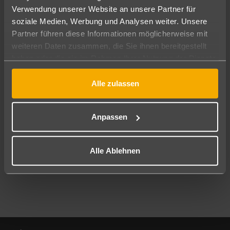
Verwendung unserer Website an unsere Partner für
soziale Medien, Werbung und Analysen weiter. Unsere
Abflughafen
Partner führen diese Informationen möglicherweise mit
Alle Abflughäfen
weiteren Daten zusammen, die Sie ihnen bereitgestellt
Reisezeitraum
haben oder die sie im Rahmen Ihrer Nutzung der Dienste
10.08.26
–
08.08.27
7-21 Nächte
gesammelt haben.
Alle zulassen
Reisende
2 Erwachsene
Keine Kinder
Anpassen
Mehr Filter anzeigen
Alle Ablehnen
Footer