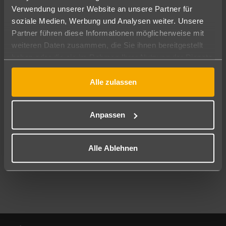
Verwendung unserer Website an unsere Partner für
soziale Medien, Werbung und Analysen weiter. Unsere
Abflughafen
Partner führen diese Informationen möglicherweise mit
Alle Abflughäfen
weiteren Daten zusammen, die Sie ihnen bereitgestellt
Reisezeitraum
haben oder die sie im Rahmen Ihrer Nutzung der Dienste
08.08.26
–
06.08.27
7-21 Nächte
gesammelt haben.
Alle zulassen
Reisende
2 Erwachsene
Keine Kinder
Anpassen
Mehr Filter anzeigen
Alle Ablehnen
Footer