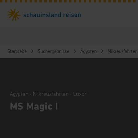
Startseite
Suchergebnisse
Ägypten
Nilkreuzfahrten
ious
Ägypten ∙ Nilkreuzfahrten ∙ Luxor
MS Magic I