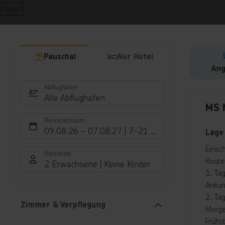
Next
Pauschal
Nur Hotel
Ang
Abflughafen
Hote
Alle Abflughäfen
MS 
Reisezeitraum
09.08.26
–
07.08.27
7-21 Nächte
Lage
Einsc
Reisende
Route
2 Erwachsene
Keine Kinder
1. Tag
Ankun
2. Tag
Zimmer & Verpflegung
Morge
Frühs