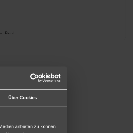
an Bord.
t werden (1,2,3).
en an Bord.
Über Cookies
em Bus (2,3), Frühstückspaket ist inklusive.
 Medien anbieten zu können