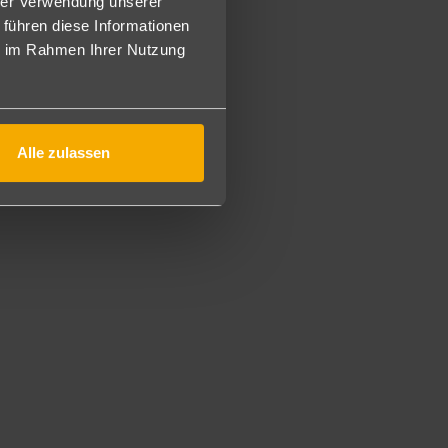
hrer Verwendung unserer
rfahrt nach Luxor. Mittagessen an Bord. Abendessen und
 führen diese Informationen
ie im Rahmen Ihrer Nutzung
,3).
Alle zulassen
lugspaket sich dieser Ausflug befindet:
en sind die Eintrittsgelder inkludiert.