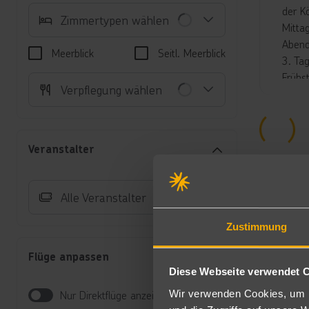
der Kö
Zimmertypen wählen
Mitta
Abend
Meerblick
Seitl. Meerblick
3. Tag
Frühs
Verpflegung wählen
Nach 
Weite
Übern
4. Tag
Veranstalter
Morge
Danac
Nachm
Alle Veranstalter
Danac
Abend
Zustimmung
5. Tag
Flüge anpassen
Frühm
Diese Webseite verwendet 
Mitta
Weite
Wir verwenden Cookies, um I
Nur Direktflüge anzeigen
6. Tag