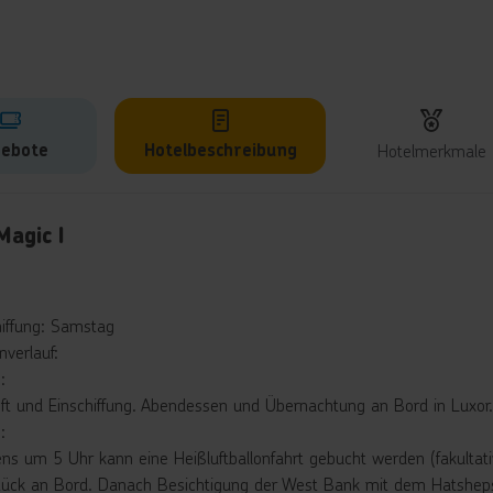
ebote
Hotelbeschreibung
Hotelmerkmale
lbeschreibung
Magic I
hiffung: Samstag
nverlauf:
:
ft und Einschiffung. Abendessen und Übernachtung an Bord in Luxor.
:
ns um 5 Uhr kann eine Heißluftballonfahrt gebucht werden (fakultativ
tück an Bord. Danach Besichtigung der West Bank mit dem Hatsheps