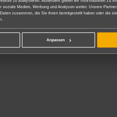
Website zu analysieren. Außerdem geben wir Informationen zu I
ns nach dem Frühstück Besichtigung des Edfu Tempel (1,2,3). Weite
r soziale Medien, Werbung und Analysen weiter. Unsere Partner
achtung in Luxor.
 Daten zusammen, die Sie ihnen bereitgestellt haben oder die s
:
n.
tück an Bord.
htigung des Ostufers mit dem Luxor- (1,2,3) und Karnak Tempel (1,2
:
Anpassen
e.
************************************************
 Routenverlauf aufgeführten Ausflüge sind nicht inklusive.
m Schiff befindet sich ein deutschsprachiger Guide für die Ausflüge.
r den Ausflügen im Routenverlauf ist immer vermerkt, in welchem Ausf
ugspaket Klassik=1
ugspaket Klassik Plus=2
ugspaket Premium=3
usflugspakete können optional zu gebucht werden. In den Ausflugspaket
************************************************
ugspaket Klassik (buchbar mit Anf: KW Leistung: NILKLASS)
 für die Wintersaison 2025/2026, Sommersaison 2026: