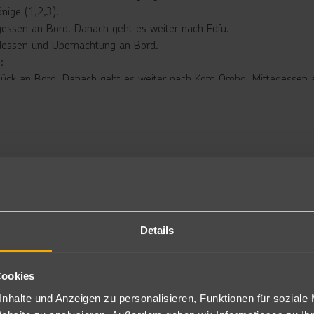
nige (1,2,3).
gessen an Bord. Danach geht es weiter nach Edfu.
essen und Übernachtung an Bord.
:
tück an Bord. Danach geht es weiter nach Kom Ombo. Mittagessen 
der Ankunft in Kom Ombo kann dort der Kom Ombo Tempel besichtig
rfahrt in Richtung Assuan. Dabei Abendessen an Bord.
achtung in Assuan.
:
ns nach dem Frühstück Besuch des Assuan Hochdamms (1,2,3).
h Besuch des Philae-Tempels mit dem Motorboot(1,2,3). Mittagess
ittags Felukkenfahrt auf dem Nil.
h Gelegenheit für eine Besichtigung eines Nubischen Dorfes (3).
essen und Übernachtung an Bord.
Details
:
orgens um 3:30 Uhr Gelegenheit zur Exkursion nach Abu Simbel mit d
Cookies
gessen an Bord. Übernachtung und Abendessen an Bord.
rfahrt nach Esna.
nhalte und Anzeigen zu personalisieren, Funktionen für soziale
: