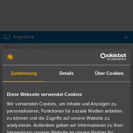
Angebote
Hotelbeschreibung
Hotelmerkmale
Lage und Umgebung
Zustimmung
Details
Über Cookies
Angebote filtern
Diese Webseite verwendet Cookies
Ändere die Kriterien nach deinen Wünschen
Wir verwenden Cookies, um Inhalte und Anzeigen zu
personalisieren, Funktionen für soziale Medien anbieten
Pauschal
Nur Hotel
zu können und die Zugriffe auf unsere Website zu
analysieren. Außerdem geben wir Informationen zu Ihrer
Verwendung unserer Website an unsere Partner für