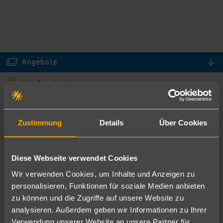
Angebote
Hotelbeschreibung
Hotelmerkmale
Lage und Umgebung
Zustimmung
Details
Über Cookies
Angebote filtern
Diese Webseite verwendet Cookies
Ändere die Kriterien nach deinen Wünschen
Wir verwenden Cookies, um Inhalte und Anzeigen zu
personalisieren, Funktionen für soziale Medien anbieten
Pauschal
Nur Hotel
zu können und die Zugriffe auf unsere Website zu
analysieren. Außerdem geben wir Informationen zu Ihrer
Verwendung unserer Website an unsere Partner für