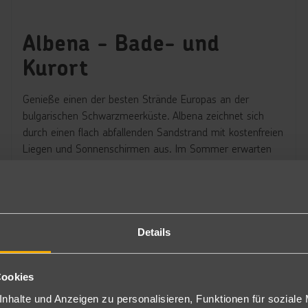
Albena - Bade- und
Kurort
Genieße einen der besten Strände Europas an der
bulgarischen Schwarzmeerküste. Albena zeichnet sich
durch einen flach abfallenden Sandstrand mit kostenfreien
Liegen und Sonnenschirmen aus. Im Sommer erwarten
dich angenehme Durchschnittstemperaturen von 28 °C
Lufttemperatur und 25 °C im kristallklaren Wasser. Das
Seebad setzt sich aktiv für Nachhaltigkeit ein und bietet in
allen Hotels ein "Green All Inclusive" mit Lebensmitteln
aus eigenem Anbau und grüner Energie.
Details
Jetzt entdecken
Cookies
nhalte und Anzeigen zu personalisieren, Funktionen für soziale