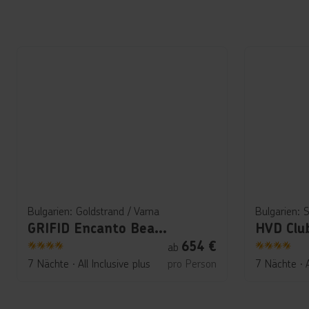
Bulgarien: Goldstrand / Varna
GRIFID Encanto Beach
HVD Clu
654
€
ab
4
4
7 Nächte
∙
All Inclusive plus
pro Person
7 Nächte
∙