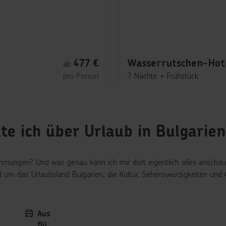
477
€
Wasserrutschen-Hote
ab
pro Person
7 Nächte
+
Frühstück
te ich über Urlaub in Bulgarie
timmungen? Und was genau kann ich mir dort eigentlich alles ansch
 um das Urlaubsland Bulgarien, die Kultur, Sehenswürdigkeiten und Au
Aus
flü