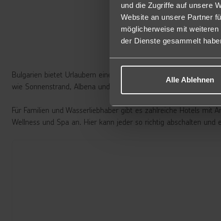
und die Zugriffe auf unsere 
Website an unsere Partner fü
möglicherweise mit weiteren
Bul
der Dienste gesammelt habe
Bulgarien bietet Urlaubern eine perfekte Mischung aus Abenteu
Alle Ablehnen
wie Sonnenstrand, Albena und Goldstrand.
Für Familien und Wasserliebhaber gibt es zahlreiche Hotels mit
Wellness und Spa an. Hier kann jeder so richtig abschalten und 