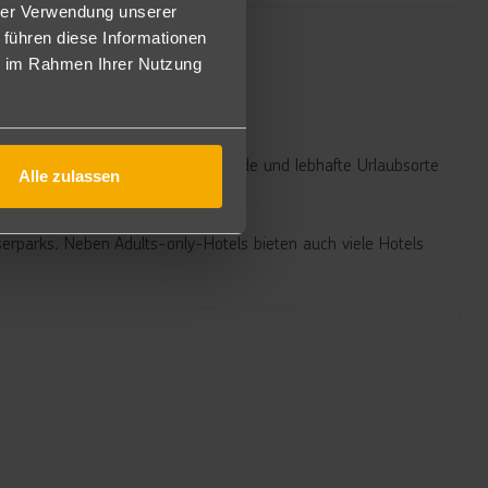
hrer Verwendung unserer
 führen diese Informationen
ie im Rahmen Ihrer Nutzung
mack
erwarten dich wunderschöne Strände und lebhafte Urlaubsorte
Alle zulassen
erparks. Neben Adults-only-Hotels bieten auch viele Hotels