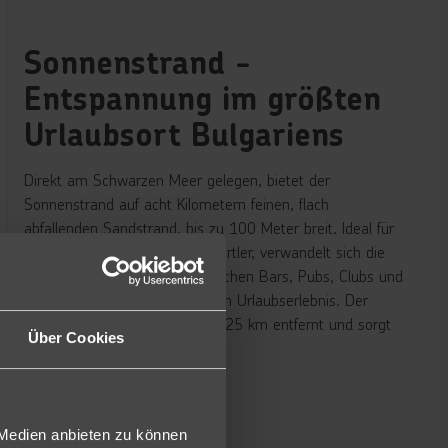
Sonnenstrand -
Entspannung im größten
Urlaubsort Bulgariens
Direkt am Schwarzen Meer gelegen, bietet der
Sonnenstrand auf acht Kilometern feinen, flach
abfallenden Sandstrand, bis zu 100 Meter breit. Ideal für
Sonnenanbeter und Wassersportler, verwandelt sich die
Region im Sommer mit zahlreichen Bars, Pubs, Clubs und
Restaurants zu einem lebhaften Urlaubserlebnis. Der
Flughafen Burgas ist nur etwa 25 km entfernt und sorgt
Über Cookies
für eine bequeme Anreise.
Jetzt entdecken
 Medien anbieten zu können