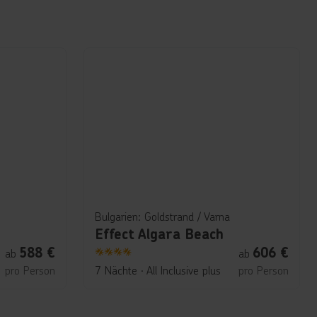
Bulgarien: Goldstrand / Varna
Effect Algara Beach
588
€
606
€
ab
ab
4
pro Person
7 Nächte
∙
All Inclusive plus
pro Person