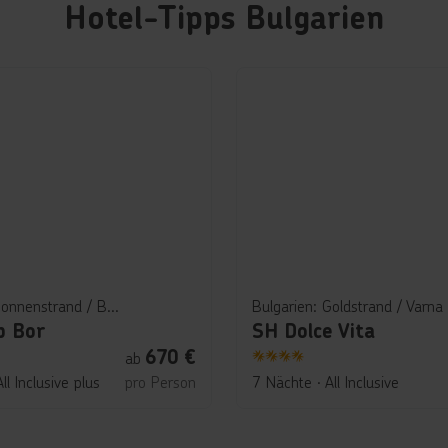
Hotel-Tipps Bulgarien
Bulgarien: Sonnenstrand / Burgas / Nessebar
Bulgarien: Goldstrand / Varna
b Bor
SH Dolce Vita
670
€
ab
4
All Inclusive plus
pro Person
7 Nächte
∙
All Inclusive