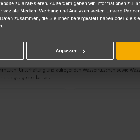
Website zu analysieren. Außerdem geben wir Informationen zu I
r soziale Medien, Werbung und Analysen weiter. Unsere Partner
 Daten zusammen, die Sie ihnen bereitgestellt haben oder die s
garien Urlaub für jeden Gesch
n.
er und Erholung. An den malerischen Küsten des Schwarzen Meeres 
Anpassen
 Animation, Unterhaltung und aufregenden Wasserrutschen sowie Wass
es sich gut gehen lassen.