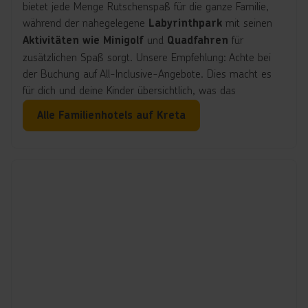
bietet jede Menge Rutschenspaß für die ganze Familie,
während der nahegelegene
mit seinen
Labyrinthpark
und
für
Aktivitäten wie Minigolf
Quadfahren
zusätzlichen Spaß sorgt. Unsere Empfehlung: Achte bei
der Buchung auf All-Inclusive-Angebote. Dies macht es
für dich und deine Kinder übersichtlich, was das
Reisebudget angeht. Bucht jetzt euren Kreta-Urlaub mit
Alle Familienhotels auf Kreta
Kindern und lasst den Alltag hinter euch!