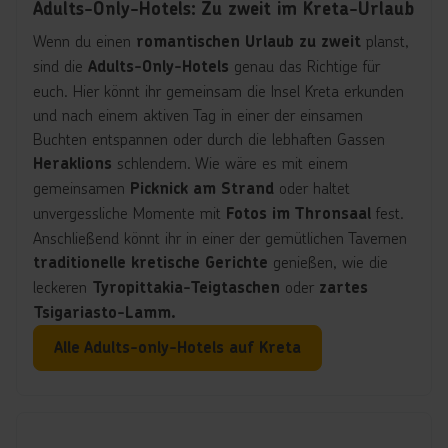
Adults-Only-Hotels: Zu zweit im Kreta-Urlaub
Wenn du einen
planst,
romantischen Urlaub
zu zweit
sind die
genau das Richtige für
Adults-Only-Hotels
euch. Hier könnt ihr gemeinsam die Insel Kreta erkunden
und nach einem aktiven Tag in einer der einsamen
Buchten entspannen oder durch die lebhaften Gassen
schlendern. Wie wäre es mit einem
Heraklions
gemeinsamen
oder haltet
Picknick am Strand
unvergessliche Momente mit
fest.
Fotos im Thronsaal
Anschließend könnt ihr in einer der gemütlichen Tavernen
genießen, wie die
traditionelle kretische Gerichte
leckeren
oder
Tyropittakia-Teigtaschen
zartes
Tsigariasto-Lamm.
Alle Adults-only-Hotels auf Kreta