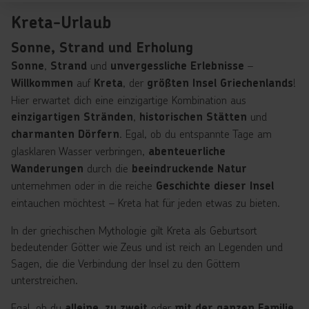
Kreta-Urlaub
Sonne, Strand und Erholung
,
und
–
Sonne
Strand
unvergessliche Erlebnisse
auf
, der
!
Willkommen
Kreta
größten Insel Griechenlands
Hier erwartet dich eine einzigartige Kombination aus
,
und
einzigartigen Stränden
historischen Stätten
. Egal, ob du entspannte Tage am
charmanten Dörfern
glasklaren Wasser verbringen,
abenteuerliche
durch die
Wanderungen
beeindruckende Natur
unternehmen oder in die reiche
Geschichte dieser Insel
eintauchen möchtest – Kreta hat für jeden etwas zu bieten.
In der griechischen Mythologie gilt Kreta als Geburtsort
bedeutender Götter wie Zeus und ist reich an Legenden und
Sagen, die die Verbindung der Insel zu den Göttern
unterstreichen.
Egal, ob du
,
oder
alleine
zu zweit
mit der ganzen Familie