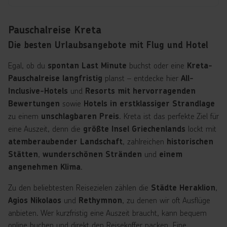
Pauschalreise Kreta
Die besten Urlaubsangebote mit Flug und Hotel
Egal, ob du
buchst oder eine
spontan Last Minute
Kreta-
planst – entdecke hier
Pauschalreise langfristig
All-
und
Inclusive-Hotels
Resorts mit hervorragenden
sowie
Bewertungen
Hotels in erstklassiger Strandlage
zu einem
. Kreta ist das perfekte Ziel für
unschlagbaren Preis
eine Auszeit, denn die
lockt mit
größte Insel Griechenlands
, zahlreichen
atemberaubender Landschaft
historischen
,
und
Stätten
wunderschönen Stränden
einem
.
angenehmen Klima
Zu den beliebtesten Reisezielen zählen die
,
Städte Heraklion
und
, zu denen wir oft Ausflüge
Agios Nikolaos
Rethymnon
anbieten. Wer kurzfristig eine Auszeit braucht, kann bequem
online buchen und direkt den Reisekoffer packen. Eine