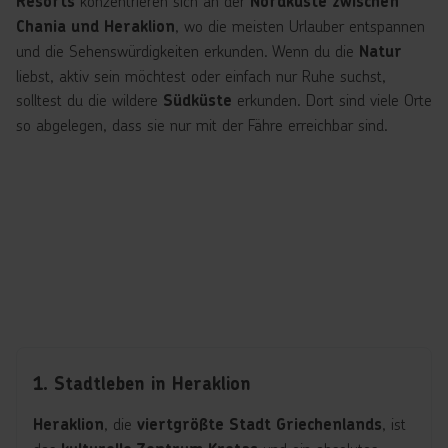
konzentrieren sich an der
Resorts
Nordküste zwischen
, wo die meisten Urlauber entspannen
Chania und Heraklion
und die Sehenswürdigkeiten erkunden. Wenn du die
Natur
liebst, aktiv sein möchtest oder einfach nur Ruhe suchst,
solltest du die wildere
erkunden. Dort sind viele Orte
Südküste
so abgelegen, dass sie nur mit der Fähre erreichbar sind.
1. Stadtleben in Heraklion
, die
, ist
Heraklion
viertgrößte Stadt Griechenlands