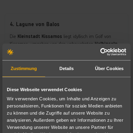
4. Lagune von Balos
Die
liegt idyllisch im Golf von
Kleinstadt Kissamos
Kissamos, umgeben von den unbewohnten
Halbinseln
, die sich
Rodopou und Gramvousa
perfekt zum
eignen. Die atemberaubenden
Wandern
Strände der
auf der
sind
Lagune von Balos
Gramvousa-Halbinsel
Zustimmung
Details
Über Cookies
nur zu Fuß oder mit dem Boot erreichbar.
Diese Webseite verwendet Cookies
Wir verwenden Cookies, um Inhalte und Anzeigen zu
personalisieren, Funktionen für soziale Medien anbieten
zu können und die Zugriffe auf unsere Website zu
analysieren. Außerdem geben wir Informationen zu Ihrer
Verwendung unserer Website an unsere Partner für