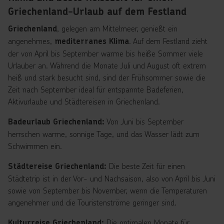
Budget zu belasten. Egal, ob du mit der Familie, Freunden
Griechenland-Urlaub auf dem Festland
oder als Paar reist,
All-Inclusive-Hotels in
, gelegen am Mittelmeer, genießt ein
Griechenland
bieten die perfekte Kombination aus
Griechenland
angenehmes,
. Auf dem Festland zieht
mediterranes Klima
Komfort, Genuss und Abenteuer. So wird dein Urlaub
der von April bis September warme bis heiße Sommer viele
garantiert unvergesslich!
Urlauber an. Während die Monate Juli und August oft extrem
heiß und stark besucht sind, sind der Frühsommer sowie die
Zeit nach September ideal für entspannte Badeferien,
Aktivurlaube und Städtereisen in Griechenland.
Von Juni bis September
Badeurlaub Griechenland:
herrschen warme, sonnige Tage, und das Wasser lädt zum
Schwimmen ein.
Die beste Zeit für einen
Städtereise Griechenland:
Städtetrip ist in der Vor- und Nachsaison, also von April bis Juni
sowie von September bis November, wenn die Temperaturen
angenehmer und die Touristenströme geringer sind.
Die optimalen Monate für
Kulturreise Griechenland: