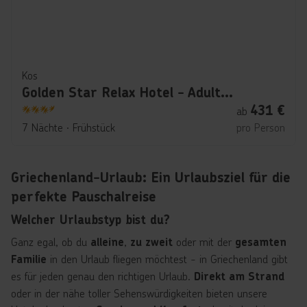
Kos
Golden Star Relax Hotel - Adults Only (+16)
431
€
ab
3.5
7 Nächte
∙
Frühstück
pro Person
Griechenland-Urlaub: Ein Urlaubsziel für die
perfekte Pauschalreise
Welcher Urlaubstyp bist du?
Ganz egal, ob du
,
oder mit der
alleine
zu zweit
gesamten
in den Urlaub fliegen möchtest - in Griechenland gibt
Familie
es für jeden genau den richtigen Urlaub.
Direkt am Strand
oder in der nähe toller Sehenswürdigkeiten bieten unsere