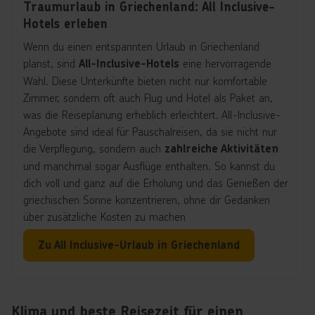
-Hotel für einen rundum
Familienurlaub All-Inclusive
Traumurlaub in Griechenland: All Inclusive-
sorgenfreien Urlaub ohne versteckte Kosten mit der
Hotels erleben
ganzen Familie!
Wenn du einen entspannten Urlaub in Griechenland
planst, sind
eine hervorragende
All-Inclusive-Hotels
Wahl. Diese Unterkünfte bieten nicht nur komfortable
Zimmer, sondern oft auch Flug und Hotel als Paket an,
was die Reiseplanung erheblich erleichtert. All-Inclusive-
Angebote sind ideal für Pauschalreisen, da sie nicht nur
die Verpflegung, sondern auch
zahlreiche Aktivitäten
und manchmal sogar Ausflüge enthalten. So kannst du
dich voll und ganz auf die Erholung und das Genießen der
griechischen Sonne konzentrieren, ohne dir Gedanken
über zusätzliche Kosten zu machen
Für spontane Reisende sind
Last-Minute-Angebote
Zu All Inclusive-Urlaub in Griechenland
eine großartige Möglichkeit, um attraktive Preise zu
ergattern. Viele Hotels bieten reduzierte Tarife für
kurzfristige Buchungen an, sodass du unvergessliche
Klima und beste Reisezeit für einen
Erlebnisse in Griechenland genießen kannst, ohne dein