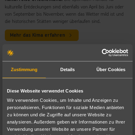
kulturelle Entdeckungen sind ebenfalls von April bis Juni oder
von September bis November, wenn das Wetter mild ist und
die historischen Stätten weniger überlaufen sind.
Mehr das Kima erfahren
Top-Reiseziele: Die beliebtesten
Urlaubsorte in Griechenland
Zustimmung
Details
Über Cookies
Griechenland Festland – Reiseziele mit Natur und
Traumstränden
Das griechische Festland ist ein wahrer Schatz für Urlauber, die
Diese Webseite verwendet Cookies
sowohl
möchten. Neben den
Kultur als auch Natur erleben
Wir verwenden Cookies, um Inhalte und Anzeigen zu
, die das Land weltberühmt gemacht
historischen Stätten
personalisieren, Funktionen für soziale Medien anbieten
haben, locken t
,
raumhafte Strände
faszinierende
zu können und die Zugriffe auf unsere Website zu
und
. In Griechenland
Landschaften
lebendige Städte
analysieren. Außerdem geben wir Informationen zu Ihrer
bieten besonders die Regionen
,
Chalkidiki
die Olympische
Verwendung unserer Website an unsere Partner für