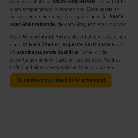
Urlaubsangebote für
, die perfekt für
Adults-only-Hotels
einen entspannenden Aufenthalt sind. Diese speziellen
Anlagen bieten eine ruhige Atmosphäre, ideal für
Paare
, die dem Alltag entfliehen möchten.
oder Alleinreisende
Diese
dieser Kategorie bestechen
Griechenland-Hotels
durch
,
und
stilvolle Zimmer
exquisite Gastronomie
oft
. Schau dir die
atemberaubende Ausblicke
Bewertungen anderer Gäste an, um die beste Wahl zu
treffen und einen unvergesslichen Urlaub zu planen.
Entdecke die Auswahl der
Adults-only-Hotels in
Zu Adults-only-Urlaub in Griechenland
und genieße entspannte Tage in
Griechenland
traumhafter Kulisse und an endlosen Sandstrände, ganz
ohne Kinder.