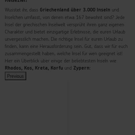
Highlights sind die
"Finger" der
Griechenlands
Natur verbinden
, das
Weiße Turm
Wusstet ihr, dass
und
Griechenland über 3.000 Inseln
Halbinsel
abseits der Inseln.
wollen.
Wahrzeichen der
Inselchen umfasst, von denen etwa 167 bewohnt sind? Jede
Chalkidiki ist
Antike Stätten,
Kilometerlange
Stadt, sowie die
Insel der griechischen Inselwelt versprüht ihren ganz eigenen
der
lebendige Städte
Sandstrände wie in
byzantinischen Kirchen
Charakter und bietet einzigartige Erlebnisse, die euren Urlaub
bekannteste
und traditionelle
Platamonas und
und die Festung Ano
unvergesslich machen. Die richtige Insel für euren Urlaub zu
und bietet
Dörfer erzählen von
Leptokaria bieten
Poli mit einem
finden, kann eine Herausforderung sein. Gut, dass wir für euch
viele luxuriöse
einer
Erholung, während
atemberaubenden
zusammengestellt haben, welche Insel für wen geeignet ist!
Hotels,
jahrtausendealten
der nahegelegene
Blick über die Stadt
Hier ein Überblick über einige der beliebtesten Inseln wie
lebhaften
Geschichte und
Olymp mit seinen
und das Meer.
und
:
Rhodos, Kos, Kreta, Korfu
Zypern
Strände und
machen jede Reise
Wanderwegen und
Geschichtsinteressierte
das bunte
Previous
zu einer
beeindruckenden
sollten die Anlage des
Nachtleben –
besonderen
Landschaften
Archäologische
ideal für
Entdeckung.
Abenteurer anzieht.
und das
Museums
Erholung und
Der Olymp-
Besonders die
Byzantinische
Unterhaltung.
Nationalpark lädt zu
Hauptstadt
Athen
besuchen.
Museum
Wanderungen ein,
Sithonia
fasziniert mit
und ambitionierte
Thessaloniki ist auch
bietet
weltberühmten
Bergsteiger können
ein kulinarisches
hingegen
Sehenswürdigkeiten
sogar den Gipfel