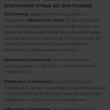
Budget zu belasten. Egal, ob du mit der Familie, Freunden
Griechenland-Urlaub auf dem Festland
oder als Paar reist,
All-Inclusive-Hotels in
, gelegen am Mittelmeer, genießt ein
Griechenland
bieten die perfekte Kombination aus
Griechenland
angenehmes,
. Auf dem Festland zieht
mediterranes Klima
Komfort, Genuss und Abenteuer. So wird dein Urlaub
der von April bis September warme bis heiße Sommer viele
garantiert unvergesslich!
Urlauber an. Während die Monate Juli und August oft extrem
heiß und stark besucht sind, sind der Frühsommer sowie die
Zeit nach September ideal für entspannte Badeferien,
Aktivurlaube und Städtereisen in Griechenland.
Von Juni bis September
Badeurlaub Griechenland:
herrschen warme, sonnige Tage, und das Wasser lädt zum
Schwimmen ein.
Die beste Zeit für einen
Städtereise Griechenland:
Städtetrip ist in der Vor- und Nachsaison, also von April bis Juni
sowie von September bis November, wenn die Temperaturen
angenehmer und die Touristenströme geringer sind.
Die optimalen Monate für
Kulturreise Griechenland: