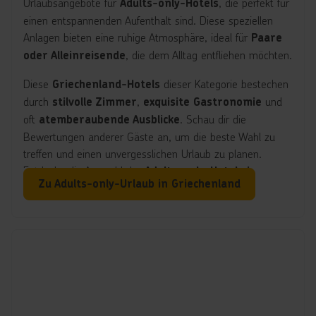
Urlaubsangebote für
, die perfekt für
Adults-only-Hotels
einen entspannenden Aufenthalt sind. Diese speziellen
Anlagen bieten eine ruhige Atmosphäre, ideal für
Paare
, die dem Alltag entfliehen möchten.
oder Alleinreisende
Diese
dieser Kategorie bestechen
Griechenland-Hotels
durch
,
und
stilvolle Zimmer
exquisite Gastronomie
oft
. Schau dir die
atemberaubende Ausblicke
Bewertungen anderer Gäste an, um die beste Wahl zu
treffen und einen unvergesslichen Urlaub zu planen.
Entdecke die Auswahl der
Adults-only-Hotels in
Zu Adults-only-Urlaub in Griechenland
und genieße entspannte Tage in
Griechenland
traumhafter Kulisse und an endlosen Sandstrände, ganz
ohne Kinder.