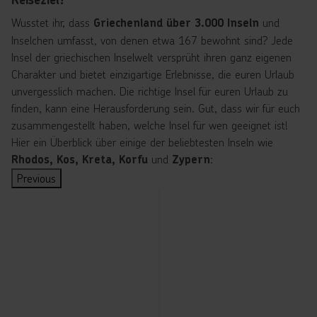
Highlights sind die
"Finger" der
Griechenlands
Natur verbinden
, das
Weiße Turm
Wusstet ihr, dass
und
Griechenland über 3.000 Inseln
Halbinsel
abseits der Inseln.
wollen.
Wahrzeichen der
Inselchen umfasst, von denen etwa 167 bewohnt sind? Jede
Chalkidiki ist
Antike Stätten,
Kilometerlange
Stadt, sowie die
Insel der griechischen Inselwelt versprüht ihren ganz eigenen
der
lebendige Städte
Sandstrände wie in
byzantinischen Kirchen
Charakter und bietet einzigartige Erlebnisse, die euren Urlaub
bekannteste
und traditionelle
Platamonas und
und die Festung Ano
unvergesslich machen. Die richtige Insel für euren Urlaub zu
und bietet
Dörfer erzählen von
Leptokaria bieten
Poli mit einem
finden, kann eine Herausforderung sein. Gut, dass wir für euch
viele luxuriöse
einer
Erholung, während
atemberaubenden
zusammengestellt haben, welche Insel für wen geeignet ist!
Hotels,
jahrtausendealten
der nahegelegene
Blick über die Stadt
Hier ein Überblick über einige der beliebtesten Inseln wie
lebhaften
Geschichte und
Olymp mit seinen
und das Meer.
und
:
Rhodos, Kos, Kreta, Korfu
Zypern
Strände und
machen jede Reise
Wanderwegen und
Geschichtsinteressierte
das bunte
Previous
zu einer
beeindruckenden
sollten die Anlage des
Nachtleben –
besonderen
Landschaften
Archäologische
ideal für
Entdeckung.
Abenteurer anzieht.
und das
Museums
Erholung und
Der Olymp-
Besonders die
Byzantinische
Unterhaltung.
Nationalpark lädt zu
Hauptstadt
Athen
besuchen.
Museum
Wanderungen ein,
Sithonia
fasziniert mit
und ambitionierte
Thessaloniki ist auch
bietet
weltberühmten
Bergsteiger können
ein kulinarisches
hingegen
Sehenswürdigkeiten
sogar den Gipfel