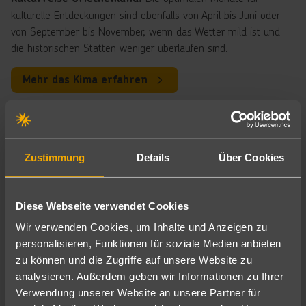
kulturelle Entdeckungen sind ebenfalls von April bis Juni oder
von September bis November, wenn das Wetter mild ist und
die historischen Stätten weniger überlaufen sind.
Mehr das Kima erfahren
Top-Reiseziele: Die beliebtesten
Urlaubsorte in Griechenland
Zustimmung
Details
Über Cookies
Griechenland Festland – Reiseziele mit Natur und
Traumstränden
Das griechische Festland ist ein wahrer Schatz für Urlauber, die
Diese Webseite verwendet Cookies
sowohl
möchten. Neben den
Kultur als auch Natur erleben
Wir verwenden Cookies, um Inhalte und Anzeigen zu
, die das Land weltberühmt gemacht
historischen Stätten
personalisieren, Funktionen für soziale Medien anbieten
haben, locken t
,
raumhafte Strände
faszinierende
zu können und die Zugriffe auf unsere Website zu
und
. In Griechenland
Landschaften
lebendige Städte
analysieren. Außerdem geben wir Informationen zu Ihrer
bieten besonders die Regionen
,
Chalkidiki
die Olympische
Verwendung unserer Website an unsere Partner für