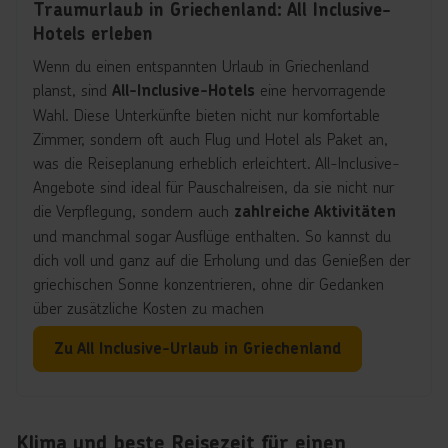
-Hotel für einen rundum
Familienurlaub All-Inclusive
Traumurlaub in Griechenland: All Inclusive-
sorgenfreien Urlaub ohne versteckte Kosten mit der
Hotels erleben
ganzen Familie!
Wenn du einen entspannten Urlaub in Griechenland
planst, sind
eine hervorragende
All-Inclusive-Hotels
Wahl. Diese Unterkünfte bieten nicht nur komfortable
Zimmer, sondern oft auch Flug und Hotel als Paket an,
was die Reiseplanung erheblich erleichtert. All-Inclusive-
Angebote sind ideal für Pauschalreisen, da sie nicht nur
die Verpflegung, sondern auch
zahlreiche Aktivitäten
und manchmal sogar Ausflüge enthalten. So kannst du
dich voll und ganz auf die Erholung und das Genießen der
griechischen Sonne konzentrieren, ohne dir Gedanken
über zusätzliche Kosten zu machen
Für spontane Reisende sind
Last-Minute-Angebote
Zu All Inclusive-Urlaub in Griechenland
eine großartige Möglichkeit, um attraktive Preise zu
ergattern. Viele Hotels bieten reduzierte Tarife für
kurzfristige Buchungen an, sodass du unvergessliche
Klima und beste Reisezeit für einen
Erlebnisse in Griechenland genießen kannst, ohne dein