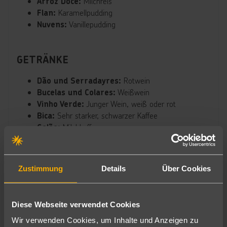
Milchreis
Arroz Doce:
Karamellpudding
Flan:
Vanillepudding
Nuvens:
GETRÄNKE
Rotwein
Dão und Serradayres:
Weißwein
Bucelas und Colares:
Junger Wein, weiß oder rot
Vinho Verde:
Sehr starker, schwarzer Kaffee
Bica:
Milchkaffee
Galão:
Tee aus Zitronenschalen, der
Carioca de Limão:
sehr aromatisch und überhaupt nicht sauer
schmeckt
Zustimmung
Details
Über Cookies
Ob regionale oder internationale Spezialitäten – für jeden
ist etwas dabei.
Diese Webseite verwendet Cookies
Wir verwenden Cookies, um Inhalte und Anzeigen zu