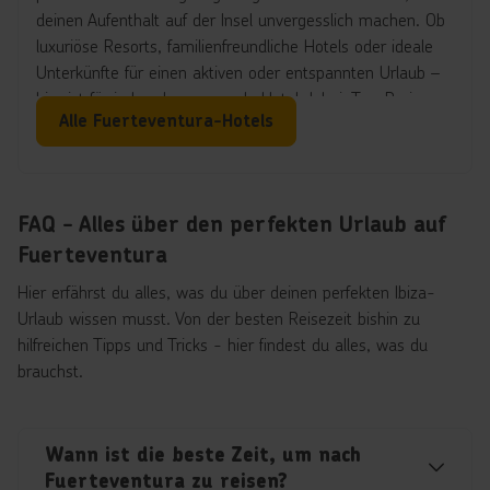
sicher und flexibel bezahlen – egal ob mit Bargeld, Karte
deinen Aufenthalt auf der Insel unvergesslich machen. Ob
oder sogar kontaktlos. So bleibt mehr Zeit, um Sonne,
luxuriöse Resorts, familienfreundliche Hotels oder ideale
Strände und Freizeitaktivitäten auf der Insel zu genießen.
Unterkünfte für einen aktiven oder entspannten Urlaub –
hier ist für jeden das passende Hotel dabei. Top-Preise
Alle Fuerteventura-Hotels
inklusive!
FAQ - Alles über den perfekten Urlaub auf
Fuerteventura
Hier erfährst du alles, was du über deinen perfekten Ibiza-
Urlaub wissen musst. Von der besten Reisezeit bishin zu
hilfreichen Tipps und Tricks - hier findest du alles, was du
brauchst.
Wann ist die beste Zeit, um nach
Fuerteventura zu reisen?