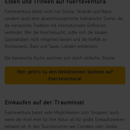
Essen und Trinken auf Fuerteventura
Fuerteventura bietet nicht nur Sonne, Strände und Natur,
sondern auch eine abwechslungsreiche kulinarische Szene, die
die kanarische Tradition mit internationalen Einflüssen
verbindet. Wer die Insel besucht, sollte sich die lokalen
Spezialitäten nicht entgehen lassen und die Vielfalt an
Restaurants, Bars und Tapas-Lokalen entdecken.
Die kanarische Küche zeichnet sich durch einfache, frische
Zutaten und authentische Zubereitung aus. Typische Gerichte
sind Papas arrugadas (runzelige Kartoffeln) mit Mojo-Sauce,
Hier geht's zu den beliebtesten Speisen auf
frischer Fisch und Meeresfrüchte, Lammgerichte aus der
Fuerteventura!
Inselzucht und die beliebten Queso Majorero, ein herzhafter
Ziegenkäse, der auf Fuerteventura hergestellt wird. Wer es süß
mag, sollte lokale Desserts wie Bienmesabe oder Frangollo
Einkaufen auf der Trauminsel
probieren.
Fuerteventura bietet viele Möglichkeiten zum Shoppen, auch
Neben der traditionellen Küche gibt es auf Fuerteventura auch
wenn die Insel eher für ihre Natur als für große Einkaufszentren
eine Vielzahl internationaler Restaurants – von italienischer
bekannt ist. In den Touristenorten wie Corralejo oder Jandía