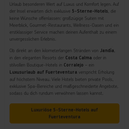
Urlaub besonderen Wert auf Luxus und Komfort legen. Auf
der Insel erwarten dich exklusive
, die
5-Sterne-Hotels
keine Wünsche offenlassen: großzügige Suiten mit
Meerblick, Gourmet-Restaurants, Wellness-Oasen und ein
erstklassiger Service machen deinen Aufenthalt zu einem
unvergesslichen Erlebnis.
Ob direkt an den kilometerlangen Stränden von
,
Jandía
in den eleganten Resorts der
oder in
Costa Calma
stilvollen Boutique-Hotels in
– ein
Corralejo
verspricht Erholung
Luxusurlaub auf Fuerteventura
auf höchstem Niveau. Viele Hotels bieten private Pools,
exklusive Spa-Bereiche und maßgeschneiderte Angebote,
sodass du dich rundum verwöhnen lassen kannst.
Luxuriöse 5-Sterne-Hotels auf
Fuerteventura