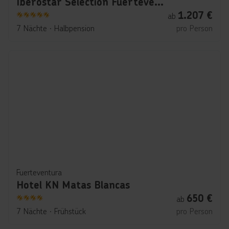
Iberostar Selection Fuerteventura Palace
1.207
€
ab
5
7 Nächte
∙
Halbpension
pro Person
Fuerteventura
Hotel KN Matas Blancas
650
€
ab
4
7 Nächte
∙
Frühstück
pro Person