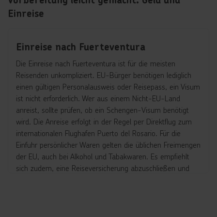
Einreise
Einreise nach Fuerteventura
Die Einreise nach Fuerteventura ist für die meisten
Reisenden unkompliziert. EU-Bürger benötigen lediglich
einen gültigen Personalausweis oder Reisepass, ein Visum
ist nicht erforderlich. Wer aus einem Nicht-EU-Land
anreist, sollte prüfen, ob ein Schengen-Visum benötigt
wird. Die Anreise erfolgt in der Regel per Direktflug zum
internationalen Flughafen Puerto del Rosario. Für die
Einfuhr persönlicher Waren gelten die üblichen Freimengen
der EU, auch bei Alkohol und Tabakwaren. Es empfiehlt
sich zudem, eine Reiseversicherung abzuschließen und
vorab die aktuellen Hinweise zu Impfungen oder
Gesundheitsregelungen zu prüfen. Aktuelle und offizielle
Informationen zur Einreise liefert das Auswärtige Amt, das
vor jeder Reise unbedingt konsultiert werden sollte.