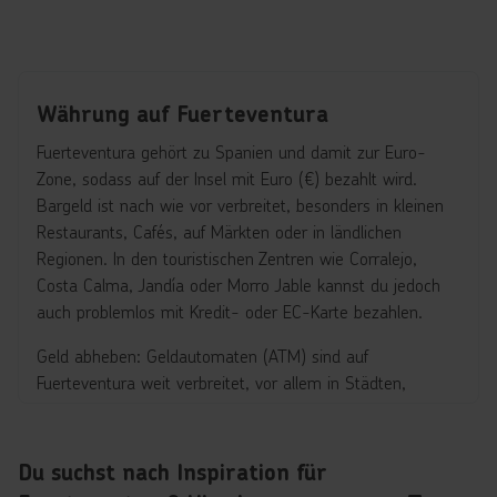
Währung auf Fuerteventura
Fuerteventura gehört zu Spanien und damit zur Euro-
Zone, sodass auf der Insel mit Euro (€) bezahlt wird.
Bargeld ist nach wie vor verbreitet, besonders in kleinen
Restaurants, Cafés, auf Märkten oder in ländlichen
Regionen. In den touristischen Zentren wie Corralejo,
Costa Calma, Jandía oder Morro Jable kannst du jedoch
auch problemlos mit Kredit- oder EC-Karte bezahlen.
Geld abheben: Geldautomaten (ATM) sind auf
Fuerteventura weit verbreitet, vor allem in Städten,
Ferienorten und Einkaufszentren. Internationale
Kreditkarten wie Visa und Mastercard werden fast überall
akzeptiert, während American Express weniger verbreitet
Du suchst nach Inspiration für
ist. Beim Abheben solltest du auf mögliche Gebühren