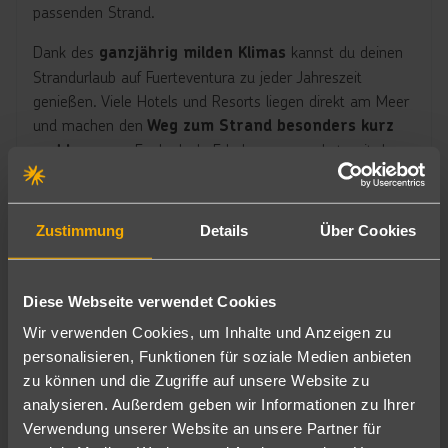
passenden Strand.
Dank des
kannst du deinen
ganzjährig milden Klimas
Strandurlaub auf Fuerteventura zu jeder Jahreszeit
genießen. Viele Hotels und Resorts liegen direkt am Meer
und machen den
Weg zum Strand besonders kurz
Egal, ob du Erholung pur suchst, mit der
und bequem.
Familie verreist oder dich beim Surfen und Kiten austoben
möchtest – auf Fuerteventura findest du die perfekte
Kombination aus
Sonne, Strand und Urlaubsfeeling.
Zustimmung
Details
Über Cookies
Hotels in Strandnähe auf Fuerteventura
Diese Webseite verwendet Cookies
Wir verwenden Cookies, um Inhalte und Anzeigen zu
personalisieren, Funktionen für soziale Medien anbieten
zu können und die Zugriffe auf unsere Website zu
Fuerteventura Partyurlaub
analysieren. Außerdem geben wir Informationen zu Ihrer
Fuerteventura ist nicht nur für
endlose Strände und
Verwendung unserer Website an unsere Partner für
bekannt, sondern auch ein
traumhaftes Wetter