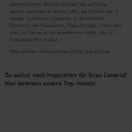
bezahlen kannst. Bargeld wird nach wie vor häufig
genutzt, besonders in kleinen Cafés, auf Märkten oder in
weniger touristischen Gegenden. In den beliebten
Ferienorten wie Maspalomas, Playa del Inglés, Puerto Rico
oder Las Palmas ist das Bezahlen mit Kredit- oder EC-
Karte problemlos möglich.
Geld abheben: Geldautomaten (ATMs) sind auf Gran
Canaria weit verbreitet – in Städten, an Stränden, in
Einkaufszentren und Ferienorten. Visa und Mastercard
werden nahezu überall akzeptiert, während American
Du suchst nach Inspiration für Gran Canaria?
Express etwas seltener genutzt werden kann. Achte beim
Hier kommen unsere Top-Hotels:
Abheben auf mögliche Gebühren deiner Bank.
Tipps für Zahlungen im Urlaub:
Für kleine Einkäufe, Marktbesuche oder Trinkgelder ist
Bargeld praktisch.
Viele Hotels, Restaurants und Geschäfte akzeptieren