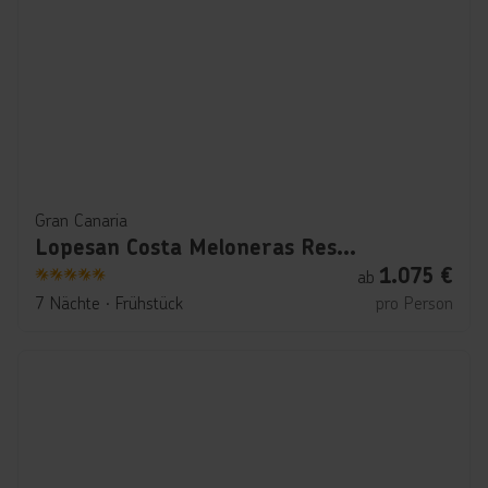
Gran Canaria
Lopesan Costa Meloneras Resort & Spa
1.075
€
ab
5
7 Nächte
∙
Frühstück
pro Person