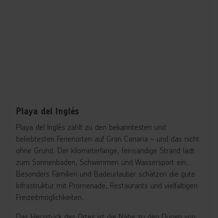
Playa del Inglés
Playa del Inglés zählt zu den bekanntesten und
beliebtesten Ferienorten auf Gran Canaria – und das nicht
ohne Grund. Der kilometerlange, feinsandige Strand lädt
zum Sonnenbaden, Schwimmen und Wassersport ein.
Besonders Familien und Badeurlauber schätzen die gute
Infrastruktur mit Promenade, Restaurants und vielfältigen
Freizeitmöglichkeiten.
Das Herzstück des Ortes ist die Nähe zu den Dünen von