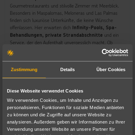
Gourmetrestaurants und stilvolle Zimmer mit Meerblick.
Besonders in Maspalomas, Meloneras und Las Palmas
finden sich luxuriöse Unterkünfte, die keine Wünsche
offenlassen. Hier erwarten dich
Infinity-Pools, Spa-
und ein
Behandlungen, private Strandabschnitte
Service, der den Aufenthalt unvergesslich macht. Ob
romantische Auszeit zu zweit oder exklusiver Urlaub mit
der Familie – Gran Canaria zeigt sich von seiner
luxuriösesten Seite.
Zustimmung
Details
Über Cookies
Luxushotels auf Gran Canaria
Diese Webseite verwendet Cookies
Wir verwenden Cookies, um Inhalte und Anzeigen zu
personalisieren, Funktionen für soziale Medien anbieten
Die schönsten Urlaubsorte auf Gran Canaria
zu können und die Zugriffe auf unsere Website zu
Gran Canaria begeistert nicht nur mit traumhaften Stränden
analysieren. Außerdem geben wir Informationen zu Ihrer
und abwechslungsreicher Natur, sondern auch mit charmanten
Verwendung unserer Website an unsere Partner für
Orten, die jeder Reise einen besonderen Charakter verleihen.