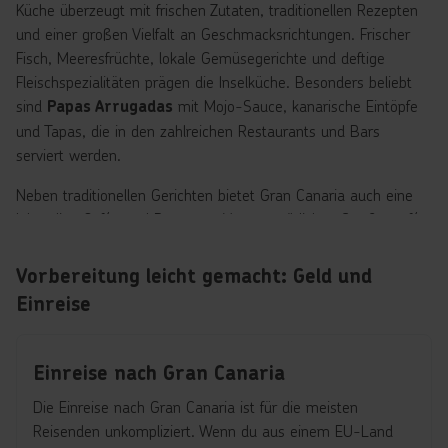
Küche überzeugt mit frischen Zutaten, traditionellen Rezepten
und einer großen Vielfalt an Geschmacksrichtungen. Frischer
Fisch, Meeresfrüchte, lokale Gemüsegerichte und deftige
Fleischspezialitäten prägen die Inselküche. Besonders beliebt
sind
mit Mojo-Sauce, kanarische Eintöpfe
Papas Arrugadas
und Tapas, die in den zahlreichen Restaurants und Bars
serviert werden.
Neben traditionellen Gerichten bietet Gran Canaria auch eine
lebendige Café- und Barszene. Vom gemütlichen Straßencafé
in Las Palmas über moderne Beachbars in Playa del Inglés bis
zu edlen Restaurants in Meloneras – hier findet jeder das
Vorbereitung leicht gemacht: Geld und
passende Ambiente. Auch Weinkenner kommen auf ihre
Einreise
Kosten: Die Insel produziert hervorragende Tropfen aus eigenen
Weinregionen, die perfekt zu lokalen Spezialitäten passen.
Einreise nach Gran Canaria
Ob
, gemütliches Abendessen
kulinarische Entdeckungstour
am Meer oder Tapas-Abend mit Freunden – Essen und Trinken
Die Einreise nach Gran Canaria ist für die meisten
auf Gran Canaria ist ein Erlebnis für alle Sinne. Ein Urlaub auf
Reisenden unkompliziert. Wenn du aus einem EU-Land