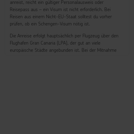
der Insel wäre ohne die vielseitigen Aromen und den
anreist, reicht ein gültiger Personalausweis oder
unverwechselbaren Geschmack der kanarischen Küche nicht
Reisepass aus – ein Visum ist nicht erforderlich. Bei
komplett.
Reisen aus einem Nicht-EU-Staat solltest du vorher
prüfen, ob ein Schengen-Visum nötig ist.
Die Anreise erfolgt hauptsächlich per Flugzeug über den
Flughafen Gran Canaria (LPA), der gut an viele
europäische Städte angebunden ist. Bei der Mitnahme
persönlicher Gegenstände gelten die üblichen Freimengen
der EU, einschließlich Alkohol und Tabakwaren.
Es wird empfohlen, vor der Reise eine passende
Reiseversicherung abzuschließen und sich über aktuelle
Gesundheits- und Impfempfehlungen zu informieren.
Offizielle und aktuelle Informationen zur Einreise erhältst
du auf den Webseiten des Auswärtigen Amts – ein
unverzichtbarer Schritt für eine sorgenfreie Reise.