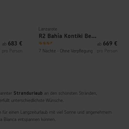
Lanzarote
R2 Bahía Kontiki Beach Apartments
683
€
669
€
ab
ab
3.5
pro Person
7 Nächte
∙
Ohne Verpflegung
pro Person
pannter
an den schönsten Stränden,
Strandurlaub
rfüllt unterschiedlichste Wünsche.
gen für einen Langzeiturlaub mit viel Sonne und angenehmem
ya Blanca entspannen können.