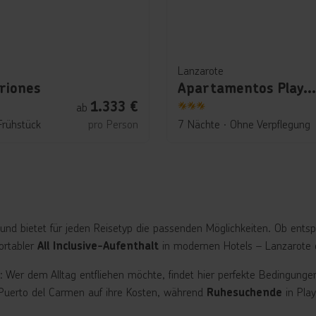
Lanzarote
riones
Apartamentos Playamar
1.333
€
ab
3
Frühstück
pro Person
7 Nächte
∙
Ohne Verpflegung
und bietet für jeden Reisetyp die passenden Möglichkeiten. Ob ents
ortabler
in modernen Hotels – Lanzarote e
All Inclusive-Aufenthalt
al: Wer dem Alltag entfliehen möchte, findet hier perfekte Bedingun
 Puerto del Carmen auf ihre Kosten, während
in Pla
Ruhesuchende