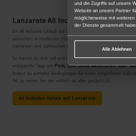
und die Zugriffe auf unsere 
Website an unsere Partner fü
möglicherweise mit weiteren
Lanzarote All Inclusive-Urlaub
der Dienste gesammelt habe
Ein All Inclusive-Urlaub auf Lanzarote ist die ideale Wahl für all
wünschen. In modernen Hotels genießt du ein Rundum-sorglo
Getränken und zahlreichen Freizeitangeboten – alles bequem i
Alle Ablehnen
So kannst du dich voll und ganz auf das konzentrieren, was im
entspannte Tage am
Pool, sportliche Aktivitäten oder
findest du perfekte Bedingungen für einen sorgenfreien Aufen
Art zu reisen, bei der wirklich an alles gedacht ist.
All Inclusive-Hotels auf Lanzarote