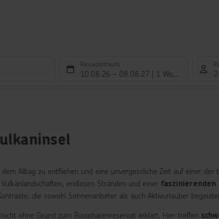
Reisezeitraum
R
10.08.26
–
08.08.27
1 Woche
2
ulkaninsel
em Alltag zu entfliehen und eine unvergessliche Zeit auf einer der 
n Vulkanlandschaften, endlosen Stränden und einer
faszinierenden 
Kontraste, die sowohl Sonnenanbeter als auch Aktivurlauber begeister
 nicht ohne Grund zum Biosphärenreservat erklärt. Hier treffen
schw