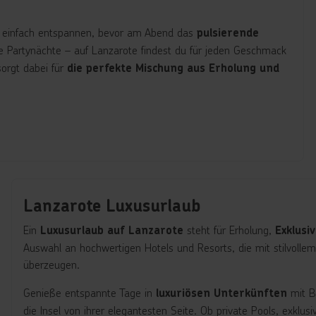
r einfach entspannen, bevor am Abend das
pulsierende
e Partynächte – auf Lanzarote findest du für jeden Geschmack
sorgt dabei für
die perfekte Mischung aus Erholung und
Lanzarote Luxusurlaub
Ein
steht für Erholung,
Luxusurlaub auf Lanzarote
Exklusi
Auswahl an hochwertigen Hotels und Resorts, die mit stilvolle
überzeugen.
Genieße entspannte Tage in
mit Bl
luxuriösen Unterkünften
die Insel von ihrer elegantesten Seite. Ob private Pools, exklu