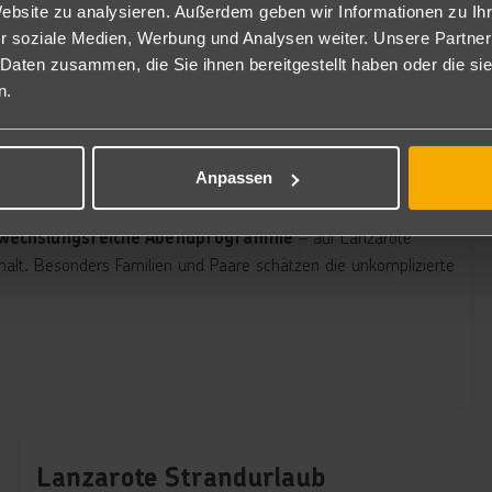
Website zu analysieren. Außerdem geben wir Informationen zu I
r soziale Medien, Werbung und Analysen weiter. Unsere Partner
 Daten zusammen, die Sie ihnen bereitgestellt haben oder die s
n.
e, die sich
maximale Entspannung und Komfort
s-Paket mit abwechslungsreicher Gastronomie, erfrischenden
n einem Preis enthalten.
Anpassen
 Urlaub wirklich zählt:
Ob
Sonne, Meer und Erholung.
– auf Lanzarote
 abwechslungsreiche Abendprogramme
thalt. Besonders Familien und Paare schätzen die unkomplizierte
Lanzarote Strandurlaub