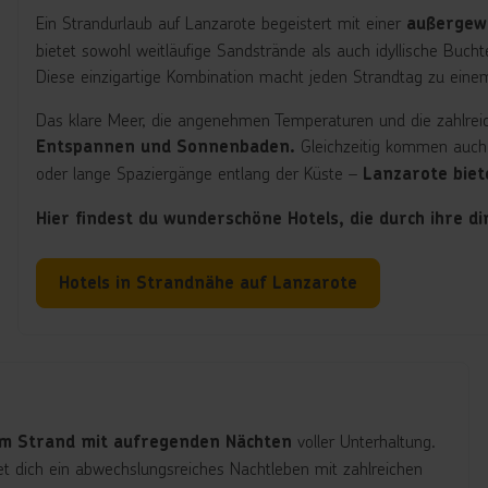
Ein Strandurlaub auf Lanzarote begeistert mit einer
außergewö
bietet sowohl weitläufige Sandstrände als auch idyllische Buc
Diese einzigartige Kombination macht jeden Strandtag zu eine
Das klare Meer, die angenehmen Temperaturen und die zahlre
Gleichzeitig kommen auch
Entspannen und Sonnenbaden.
oder lange Spaziergänge entlang der Küste –
Lanzarote biete
Hier findest du wunderschöne Hotels, die durch ihre d
Hotels in Strandnähe auf Lanzarote
voller Unterhaltung.
am Strand mit aufregenden Nächten
t dich ein abwechslungsreiches Nachtleben mit zahlreichen