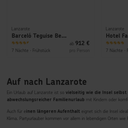
Lanzarote
Lanzarote
Barceló Teguise Beach
Hotel Fa
912
€
ab
4.5
5
7 Nächte
∙
Frühstück
pro Person
7 Nächte
∙
Auf nach Lanzarote
Ein Urlaub auf Lanzarote ist so
vielseitig wie die Insel selbst
mit Kindern oder komf
abwechslungsreicher Familienurlaub
Auch für e
eignet sich die Insel ide
inen längeren Aufenthalt
Klima. Partyurlauber kommen vor allem in lebendigen Orten wie