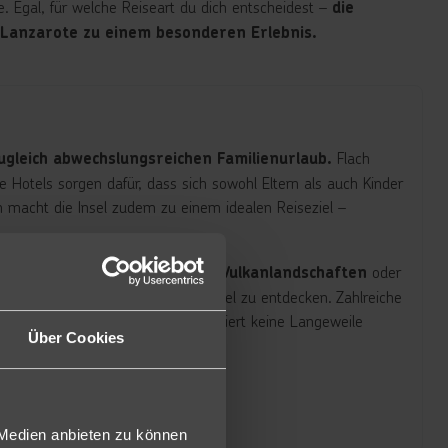
e. Egal, für welche Reiseart du dich entscheidest –
die
 Lanzarote zu einem besonderen Erlebnis.
Flach
gleich abwechslungsreichen Familienurlaub.
e Hotels sorgen dafür, dass sich sowohl Eltern als auch Kinder
 macht die Insel zudem zu einem idealen Reiseziel –
m Erkunden der
oder
faszinierenden Vulkanlandschaften
 Lanzarote gibt es für Familien viel zu entdecken. Zahlreiche
sorgen dafür, dass garantiert keine Langeweile
vitäten
Über Cookies
.
 Medien anbieten zu können