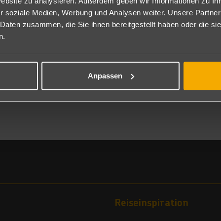
Website zu analysieren. Außerdem geben wir Informationen zu I
ieren, die oft als die besten der Stadt gelten.
r soziale Medien, Werbung und Analysen weiter. Unsere Partner
 Daten zusammen, die Sie ihnen bereitgestellt haben oder die s
 und frischem Obst bieten diese Garküchen einen erschwinglichen un
n.
markt in Chiang Mai sind perfekte Orte, um die Vielfalt und Qualitä
reitete Meeresfrüchte und traditionelle Snacks. Entdecke die Aromen
en Genüsse verzaubern.
Anpassen
Reiseinspiration