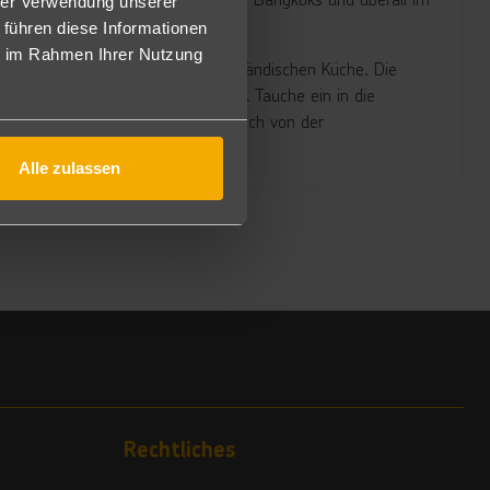
hrer Verwendung unserer
 führen diese Informationen
ie im Rahmen Ihrer Nutzung
d unkomplizierten Zugang zur thailändischen Küche. Die
t der lokalen Produkte zu erleben. Tauche ein in die
 und Texturen Thailands und lass dich von der
Alle zulassen
Rechtliches