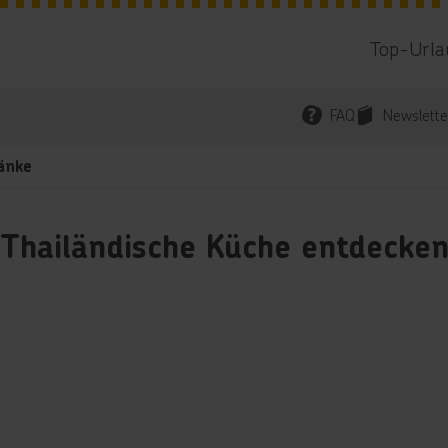
Top-Urla
FAQ
Newslette
änke
Thailändische Küche entdecke