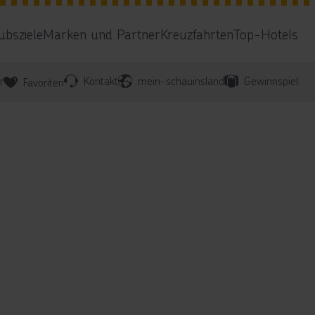
ubsziele
Marken und Partner
Kreuzfahrten
Top-Hotels
r
Kontakt
mein-schauinsland
Gewinnspiel
Favoriten
n