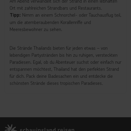
Am Abend verwandelt sich der Strand in einen lebhaften
Ort mit zahlreichen Strandbars und Restaurants.
Nimm an einem Schnorchel- oder Tauchausflug teil,
Tipp:
um die atemberaubenden Korallenriffe und
Meeresbewohner zu sehen.
Die Strände Thailands bieten für jeden etwas – von
lebendigen Partystränden bis hin zu ruhigen, versteckten
Paradiesen. Egal, ob du Abenteuer suchst oder einfach nur
entspannen möchtest, Thailand hat den perfekten Strand
für dich. Pack deine Badesachen ein und entdecke die
schönsten Strände dieses tropischen Paradieses.
Footer