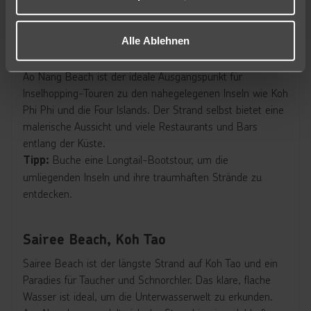
Köstlichkeiten zu probieren und Souvenirs zu kaufen.
Alle Ablehnen
Ao Nang Beach, Krabi
Ao Nang Beach ist der ideale Ausgangspunkt für
Inselhopping-Touren zu den nahegelegenen Inseln wie Koh
Phi Phi und die Four Islands. Der Strand selbst bietet eine
malerische Aussicht und viele Restaurants und Bars
entlang der Küste.
Buche eine Longtail-Bootstour, um die
Tipp:
umliegenden Inseln und ihre traumhaften Strände zu
entdecken.
Sairee Beach, Koh Tao
Sairee Beach ist der längste Strand auf Koh Tao und ein
Paradies für Taucher und Schnorchler. Das klare, flache
Wasser ist ideal, um die Unterwasserwelt zu erkunden.