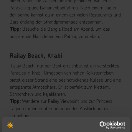
bietet zahlreiche Wassersportmöglichkeiten wie Jetski,
Parasailing und Bananenbootfahren. Nach einem Tag in
der Sonne kannst du in einem der vielen Restaurants und
Bars entlang der Strandpromenade entspannen.
Besuche die Bangla Road am Abend, um das
Tipp:
pulsierende Nachtleben von Patong zu erleben.
Railay Beach, Krabi
Railay Beach, nur per Boot erreichbar, ist ein verstecktes
Paradies in Krabi. Umgeben von hohen Kalksteinfelsen
bietet dieser Strand eine beeindruckende Kulisse und eine
entspannte Atmosphäre. Er ist perfekt zum Klettern,
Schnorcheln und Kajakfahren.
Wandere zur Railay Viewpoint und zur Princess
Tipp:
Lagoon für einen atemberaubenden Ausblick auf die
Umgebung.