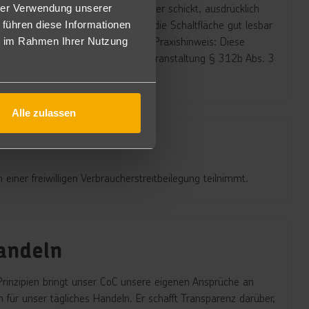
seine Bestellung an den Unternehmer schickt, ausdrücklich
hrer Verwendung unserer
en regelmäßig der Fall ist), muss die Schaltfläche gut lesbar
 führen diese Informationen
 es zu keinem wirksamen Vertrag. Praxishinweis: Diese
ie im Rahmen Ihrer Nutzung
erbringung, Beförderung und Reiseveranstaltung § 312b Abs. 3
Alle zulassen
einer freiwilligen Verbraucherstreitbeilegung teilnimmt.
andeln
rinzipien bringt unser CoC unsere eigenen Ansprüche an
 für unser tägliches Handeln. Er schafft Transparenz darüber,