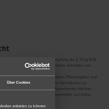
cht
flichtig bestellen“ Pflicht. Die Neuregelung des § 312g BGB
esetzlichen Vorgabe auf der Bestellseite vorhanden sein.
rch farbliche Hinterlegung. Alle anderen Pflichtangaben sind
e AGB ist direkt über oder neben dem Bestellbutton zu
Über Cookies
 aktiv abzugeben, etwa durch ein entsprechendes Häkchen,
äufe über Online- Shops, Online-Reisevermittler und Online-
 den Verbrauchern erweitert.
 Medien anbieten zu können