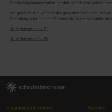
Bearbeitung können zudem der dort hinterlegten Verfahrenso
Wir gewährleisten während des gesamten Verfahrens und auch 
Bestrafung aufgrund einer Beschwerde. Wir sorgen dafür, das
slr_Verhaltenskodex_DE
slr_Verhaltenskodex_EN
Footer
Footer navigation
schauinsland-reisen
Service