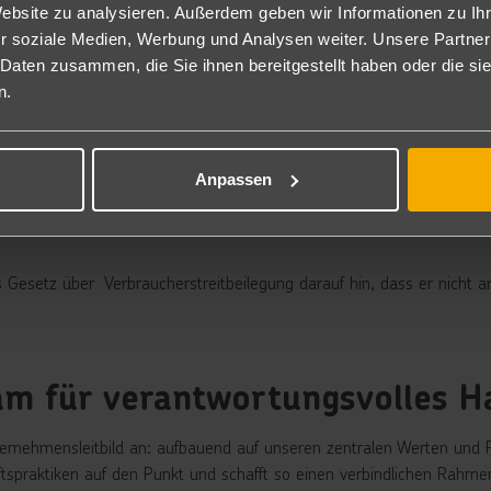
 Verbraucher auf der letzten Seite des Bestellvorgangs, auf der er 
Website zu analysieren. Außerdem geben wir Informationen zu I
 Bestellvorgang eine Schaltfläche verwendet (wie das bei Reisebuchung
r soziale Medien, Werbung und Analysen weiter. Unsere Partner
stellen“ beschriftet sein. Wird § 312g BGB nicht eingehalten, kommt
 Daten zusammen, die Sie ihnen bereitgestellt haben oder die s
Reiseprodukten, auch wenn für touristische Dienstleistungen der Unt
n.
ne Pflicht zur Belehrung über ein Widerrufsrecht besteht.
Anpassen
s Gesetz über Verbraucherstreitbeilegung darauf hin, dass er nicht an 
am für verantwortungsvolles H
rnehmensleitbild an: aufbauend auf unseren zentralen Werten und P
tspraktiken auf den Punkt und schafft so einen verbindlichen Rahmen