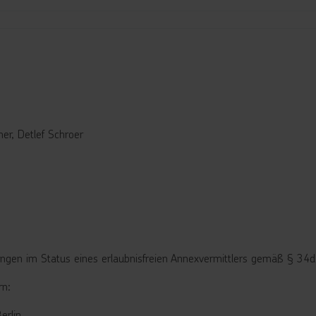
er, Detlef Schroer
ungen im Status eines erlaubnisfreien Annexvermittlers gemäß § 34
rn:
erlin