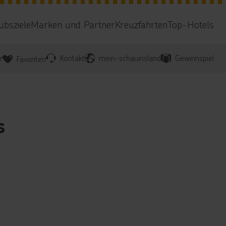
ubsziele
Marken und Partner
Kreuzfahrten
Top-Hotels
r
Kontakt
mein-schauinsland
Gewinnspiel
Favoriten
s