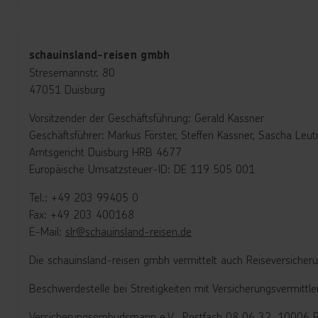
schauinsland-reisen gmbh
Stresemannstr. 80
47051 Duisburg
Vorsitzender der Geschäftsführung: Gerald Kassner
Geschäftsführer: Markus Förster, Steffen Kassner, Sascha Leutn
Amtsgericht Duisburg HRB 4677
Europäische Umsatzsteuer-ID: DE 119 505 001
Tel.: +49 203 99405 0
Fax: +49 203 400168
E-Mail:
slr@schauinsland-reisen.de
Die schauinsland-reisen gmbh vermittelt auch Reiseversicher
Beschwerdestelle bei Streitigkeiten mit Versicherungsvermittle
Versicherungsombudsmann e.V., Postfach 08 06 32, 10006 B