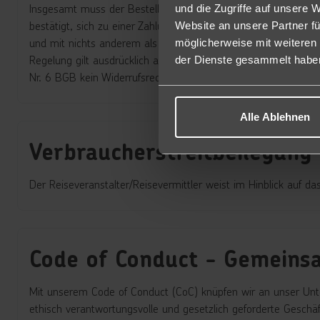
Insgesamt muss der Bestellvorgang so gestaltet sein, dass der
und die Zugriffe auf unsere 
bestätigt, sich zu einer Zahlung zu verpflichten. Wird für den
Website an unsere Partner fü
und mit nichts anderem als den Wörtern „zahlungspflichtig be
möglicherweise mit weiteren
Regelung gilt ausdrücklich auch für den Online-Vertrieb von 
der Dienste gesammelt habe
Nr. 6 BGB kein Widerrufsrecht vorsieht, also insoweit auch kei
Alle Ablehnen
Verbraucherstreitbeilegung
Der Reiseveranstalter/Reisevermittler weist im Hinblick auf da
Code of Conduct - Gemeins
Mit unserem Code of Conduct (CoC) knüpfen wir an unser Unte
ethisch verantwortungsvolle und gesetzlich geforderte Geschäf