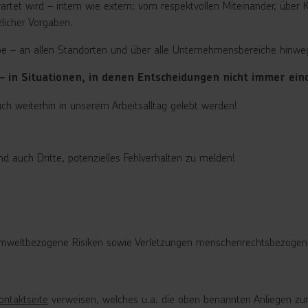
et wird – intern wie extern: vom respektvollen Miteinander, über Ku
licher Vorgaben.
pe – an allen Standorten und über alle Unternehmensbereiche hinweg
– in Situationen, in denen Entscheidungen nicht immer eind
h weiterhin in unserem Arbeitsalltag gelebt werden!
d auch Dritte, potenzielles Fehlverhalten zu melden!
umweltbezogene Risiken sowie Verletzungen menschenrechtsbezogene
ontaktseite
verweisen, welches u.a. die oben benannten Anliegen zur 