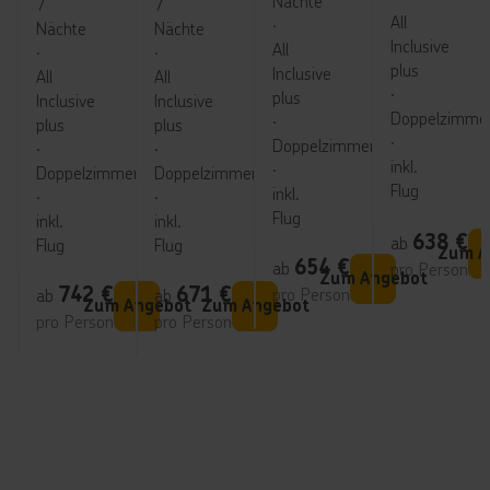
Nächte
7
7
All
∙
Nächte
Nächte
Inclusive
All
∙
∙
plus
Inclusive
All
All
∙
plus
Inclusive
Inclusive
Doppelzimme
∙
plus
plus
∙
Doppelzimmer
∙
∙
inkl.
∙
Doppelzimmer
Doppelzimmer
Flug
inkl.
∙
∙
Flug
inkl.
inkl.
638
€
ab
Flug
Flug
Zum A
654
€
ab
pro Person
Zum Angebot
742
€
671
€
pro Person
ab
ab
Zum Angebot
Zum Angebot
pro Person
pro Person