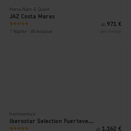
Marsa Alam & Quseir
JAZ Costa Mares
971
€
ab
5
7 Nächte
∙
All Inclusive
pro Person
Fuerteventura
Iberostar Selection Fuerteventura Palace
1.162
€
ab