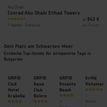
Abu Dhabi
Conrad Abu Dhabi Etihad Towers
843
€
ab
5.5
7 Nächte
∙
Frühstück
pro Person
Dein Platz am Schwarzen Meer
Entdecke Top-Hotels für entspannte Tage in
Bulgarien
Bulgarien ∙ Bulgarien: Goldstrand / Varna ∙ Goldstrand
Bulgarien ∙ Bulgarien: Goldstrand / Varna ∙ Gol
Bulgarien ∙ Bulgarien: Goldstr
Bulgarien ∙ Bu
GRIFID
GRIFID
GRIFID
Grifid
Club
Aqua
Encanto
Vistamar
Hotel
Club
Beach
5
Arabella
Bolero
7
4
Nächte
7
4
4
∙