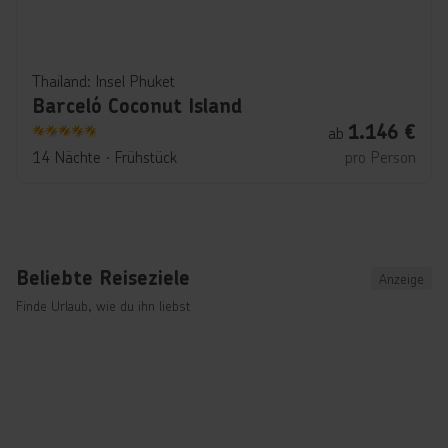
R
o
y
a
Thailand: Insel Phuket
l
Barceló Coconut Island
T
1.146
€
ab
h
5
14 Nächte
∙
Frühstück
pro Person
a
l
a
s
s
Beliebte Reiseziele
Anzeige
a
Finde Urlaub, wie du ihn liebst
M
o
n
a
s
t