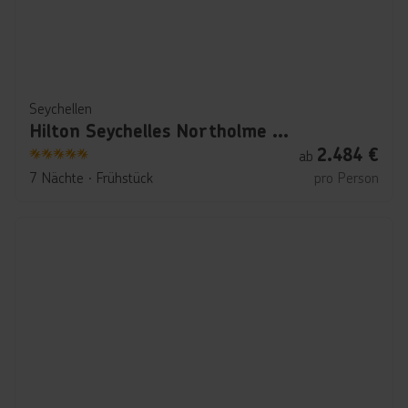
Seychellen
Hilton Seychelles Northolme Resort & Spa
2.484
€
ab
5
7 Nächte
∙
Frühstück
pro Person