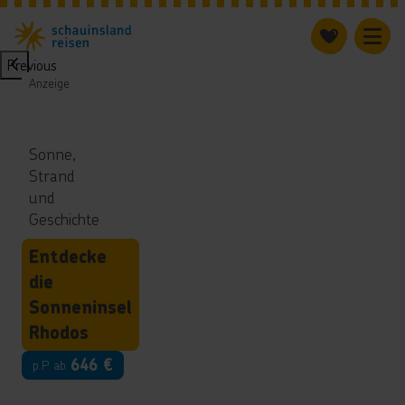
Previous
Anzeige
Sonne,
Strand
und
Geschichte
Entdecke
die
Sonneninsel
Rhodos
646
€
p.P. ab