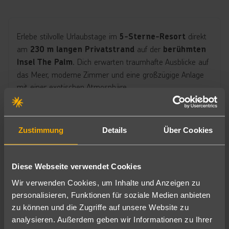
Erlebe stilvolle Urlaubstage im
direkt
5-Sterne-Resort
am
auf der
230 m langen Privatstrand
berühmten
. Dich erwarten traumhafte Ausblicke auf
Insel The Palm
das Meer, moderne Zimmer und eine großzügige Anlage
mit einer exotischen Atmosphäre.
verwöhnen dich mit
Mehrere Restaurants
internationalen Spezialitäten, indischer Küche sowie
Zustimmung
Details
Über Cookies
weiteren Köstlichkeiten. Am
großen Pool mit Poolbar
oder am Strand genießt du entspannte Stunden unter der
Sonne Dubais.
Diese Webseite verwendet Cookies
Im
erwarten dich Massagen, Ayurveda-
Spa-Bereich
Wir verwenden Cookies, um Inhalte und Anzeigen zu
Anwendungen und indische Aromatherapie. Familien
personalisieren, Funktionen für soziale Medien anbieten
profitieren vom
mit
Kids Club und Game Room
zu können und die Zugriffe auf unsere Website zu
abwechslungsreichem Programm.
analysieren. Außerdem geben wir Informationen zu Ihrer