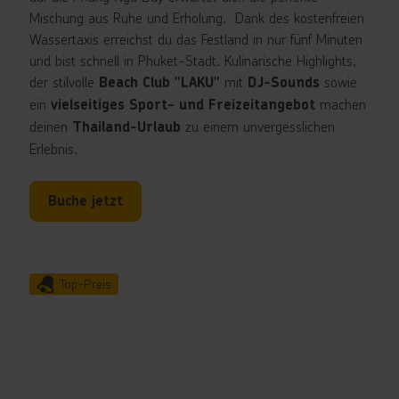
e
g
Mischung aus Ruhe und Erholung. Dank des kostenfreien
n
a
Wassertaxis erreichst du das Festland in nur fünf Minuten
u
und bist schnell in Phuket-Stadt. Kulinarische Highlights,
f
der stilvolle
mit
sowie
Beach Club "LAKU"
DJ-Sounds
h
ein
machen
vielseitiges Sport- und Freizeitangebot
ö
deinen
zu einem unvergesslichen
Thailand-Urlaub
c
Erlebnis.
h
s
Buche jetzt
t
e
m
N
Top-Preis
i
v
e
a
u