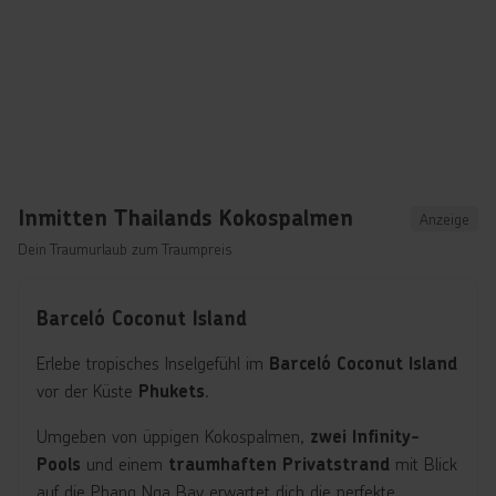
e
s
g
u
,
n
e
z
M
u
f
e
a
e
h
r
r
u
t
n
Inmitten Thailands Kokospalmen
k
d
Anzeige
o
E
Dein Traumurlaub zum Traumpreis
m
n
b
t
Barceló Coconut Island
i
s
n
p
Erlebe tropisches Inselgefühl im
Barceló Coconut Island
a
a
vor der Küste
.
Phukets
t
n
i
n
Umgeben von üppigen Kokospalmen,
zwei Infinity-
o
u
und einem
mit Blick
Pools
traumhaften Privatstrand
n
n
auf die Phang Nga Bay erwartet dich die perfekte