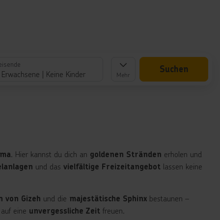
eisende
Suchen
 Erwachsene
Keine Kinder
Mehr
. Hier kannst du dich an
erholen und
ima
goldenen Stränden
und das
lassen keine
elanlagen
vielfältige Freizeitangebot
und die
bestaunen –
 von Gizeh
majestätische Sphinx
 auf eine
freuen.
unvergessliche Zeit