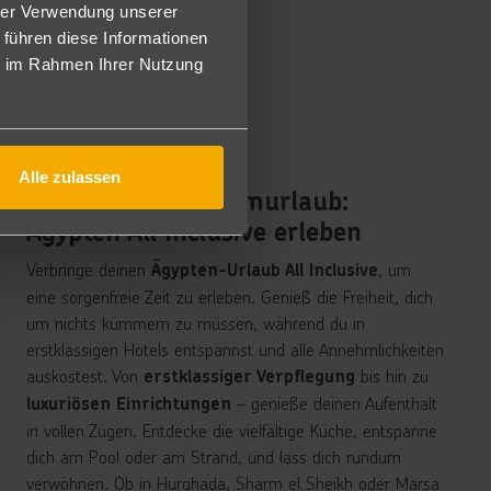
hrer Verwendung unserer
 führen diese Informationen
ie im Rahmen Ihrer Nutzung
Alle zulassen
Sorgenfreier Traumurlaub:
Ägypten All Inclusive erleben
Verbringe deinen
, um
Ägypten-Urlaub All Inclusive
eine sorgenfreie Zeit zu erleben. Genieß die Freiheit, dich
um nichts kümmern zu müssen, während du in
erstklassigen Hotels entspannst und alle Annehmlichkeiten
auskostest. Von
bis hin zu
erstklassiger Verpflegung
– genieße deinen Aufenthalt
luxuriösen Einrichtungen
in vollen Zügen. Entdecke die vielfältige Küche, entspanne
dich am Pool oder am Strand, und lass dich rundum
verwöhnen. Ob in Hurghada, Sharm el Sheikh oder Marsa