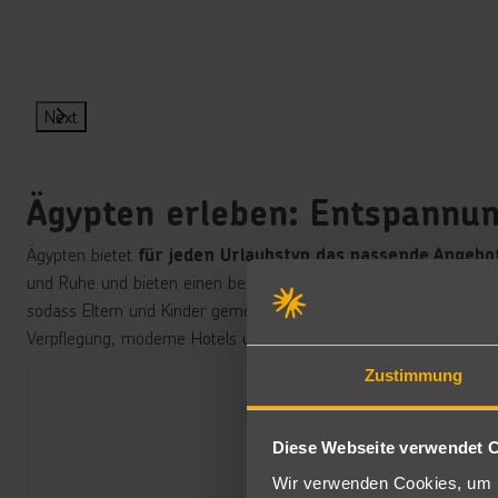
Next
Ägypten erleben: Entspannun
Ägypten bietet
für jeden Urlaubstyp das passende Angebo
und Ruhe und bieten einen besonderen
Rückzugsort für Erw
sodass Eltern und Kinder gemeinsam eine unvergessliche Zeit ve
Verpflegung, moderne Hotels und jede Menge Freizeitmöglichkeit
Zustimmung
Diese Webseite verwendet 
Wir verwenden Cookies, um I