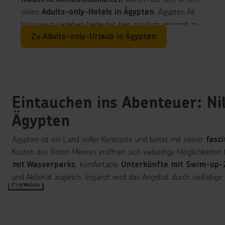
vielen
. Ägypten All
Adults-only-Hotels in Ägypten
Inclusive zu erleben bedeutet hier, rundum versorgt zu
sein. Vor allem in
kannst du viele
El Gouna
luxuriöse
Zu Adults-only-Urlaub in Ägypten
finden, die dir
und
Resorts
wunderschöne Strände
ausgezeichnete
in einer
Wassersportmöglichkeiten
einzigartigen Lagunenlandschaft bieten.
Eintauchen ins Abenteuer: N
Ägypten
Ägypten ist ein Land voller Kontraste und bietet mit seiner
fasz
Küsten des Roten Meeres eröffnen sich vielseitige Möglichkeiten
, komfortable
mit Wasserparks
Unterkünfte mit Swim-up
und Aktivität zugleich. Ergänzt wird das Angebot durch vielfältige
Previous