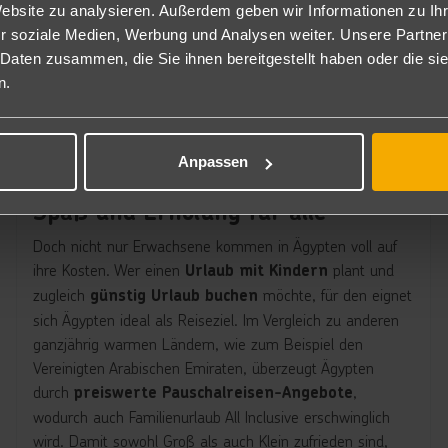
Website zu analysieren. Außerdem geben wir Informationen zu I
r soziale Medien, Werbung und Analysen weiter. Unsere Partner
 Daten zusammen, die Sie ihnen bereitgestellt haben oder die s
n.
Anpassen
Familienurlaub in Ägypten: Spiel,
Spaß und Erholung für alle
Doch nicht nur Erwachsene kommen in Ägypten voll auf
ihre Kosten. Wer einen
plant und
Urlaub mit Kindern
zugleich
möchte, für den eignet
günstig Urlaub buchen
sich Ägypten ideal als Reiseziel. Im Vergleich zu anderen
ganzjährig warmen Ländern, wie zum Beispiel den
Vereinigten Arabischen Emiraten, überzeugt Ägypten
durch
,
preiswerte Pauschalreisen-Angebote
wodurch auch Familienurlaub All Inclusive erschwinglich
wird. Damit sowohl Groß als auch Klein zufrieden sind,