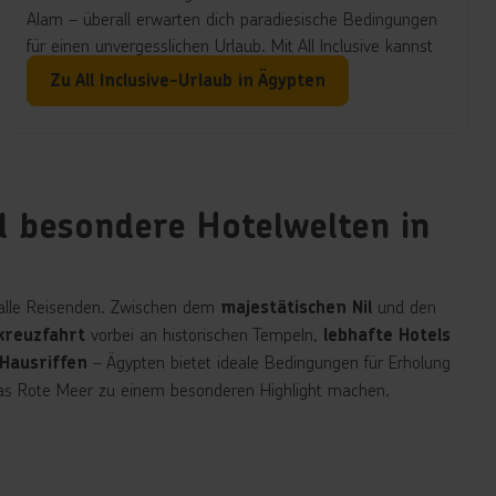
Alam – überall erwarten dich paradiesische Bedingungen
für einen unvergesslichen Urlaub. Mit All Inclusive kannst
du jeden Moment deiner Reise voll auskosten, ohne dir
Zu All Inclusive-Urlaub in Ägypten
Gedanken über zusätzliche Kosten machen zu müssen.
d besondere Hotelwelten in
 alle Reisenden. Zwischen dem
und den
majestätischen Nil
vorbei an historischen Tempeln,
kreuzfahrt
lebhafte Hotels
– Ägypten bietet ideale Bedingungen für Erholung
Hausriffen
das Rote Meer zu einem besonderen Highlight machen.
es