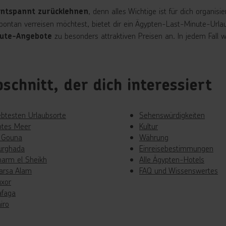
, denn alles Wichtige ist für dich organis
ntspannt zurücklehnen
ontan verreisen möchtest, bietet dir ein Ägypten-Last-Minute-Urlaub
zu besonders attraktiven Preisen an. In jedem Fall
ute-Angebote
schnitt, der dich interessiert
ebtesten Urlaubsorte
Sehenswürdigkeiten
otes Meer
Kultur
l Gouna
Währung
urghada
Einreisebestimmungen
harm el Sheikh
Alle Ägypten-Hotels
arsa Alam
FAQ und Wissenswertes
uxor
afaga
iro