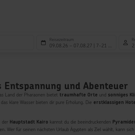
Reisezeitraum
R
09.08.26
–
07.08.27
7-21 Nächte
2
us Entspannung und Abenteuer
 Das Land der Pharaonen bietet
und
traumhafte Orte
sonniges Kl
as klare Wasser bieten dir pure Erholung. Die
erstklassigen Hot
In der
kannst du die beeindruckenden
Hauptstadt Kairo
Pyramiden
n. Wer für seinen nächsten Urlaub Ägypten als Ziel wählt, kann sich