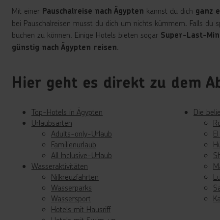
Mit einer
kannst du dich
Pauschalreise nach Ägypten
ganz e
bei Pauschalreisen musst du dich um nichts kümmern. Falls du sp
buchen zu können. Einige Hotels bieten sogar
Super-Last-Min
.
günstig nach Ägypten reisen
Hier geht es direkt zu dem Ab
Top-Hotels in Ägypten
Die beli
Urlaubsarten
R
Adults-only-Urlaub
E
Familienurlaub
H
All Inclusive-Urlaub
S
Wasseraktivitäten
M
Nilkreuzfahrten
L
Wasserparks
S
Wassersport
Ka
Hotels mit Hausriff
Hotels mit Swim-up