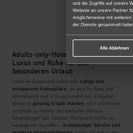
und die Zugriffe auf unsere 
Website an unsere Partner fü
möglicherweise mit weiteren
der Dienste gesammelt habe
Alle Ablehnen
Adults-only-Hotels in Ägypten:
Luxus und Ruhe für den
besonderen Urlaub
Hotels für Erwachsene bieten eine
ruhige und
, die ideal für Paare und
entspannte Atmosphäre
Alleinreisende sind. In Erwachsenenhotels in Ägypten
kannst du
, ohne auf Komfort
günstig Urlaub machen
verzichten zu müssen. Von exklusiven Wellness-
Behandlungen über Gourmet-Restaurants bis hin zu
hoteleigenen Hausriffen –
erstklassiger Service und
warten auf dich in den
moderne Annehmlichkeiten