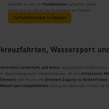
empfiehlt es sich, ein
zu buchen. Diese
Familienhotel
Hotels sind speziell auf die Bedürfnisse von Familien
ausgerichtet und bieten zahlreiche Annehmlichkeiten für
Zu Familienurlaub in Ägypten
deine Kinder wie
Kinderpools, Spielplätze und
.
betreute Kinderclubs
ilkreuzfahrten, Wassersport un
unvergessliche Erlebnisse für
inierenden Landschaft und Kultur
 für abwechslungsreiche Urlaubserlebnisse. Ob eine
entspannte Nil
oder Resorts mit
-Zimmern
direktem Zugang zu farbenfrohen 
entlang der glitzernden Küsten, die 
Wassersportmöglichkeiten
Nilkreuzfahrten in
Hotels mit
Wassersportparadi
Hotels mit
Swim-up-