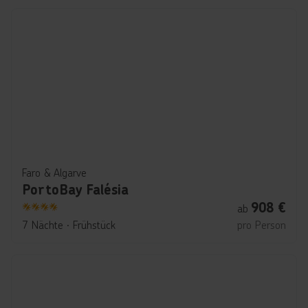
Faro & Algarve
PortoBay Falésia
908
€
ab
4
7 Nächte
∙
Frühstück
pro Person