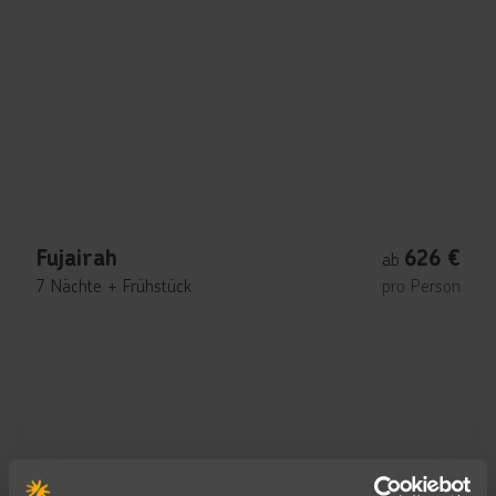
Fujairah
626
€
ab
7 Nächte
+
Frühstück
pro Person