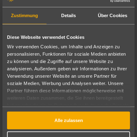
Zustimmung
Details
Über Cookies
Diese Webseite verwendet Cookies
Umm al Quwain
920
€
ab
Wir verwenden Cookies, um Inhalte und Anzeigen zu
7 Nächte
+
Halbpension
pro Person
personalisieren, Funktionen für soziale Medien anbieten
zu können und die Zugriffe auf unsere Website zu
analysieren. Außerdem geben wir Informationen zu Ihrer
Verwendung unserer Website an unsere Partner für
Urlaub für alle in den Vereinigten
soziale Medien, Werbung und Analysen weiter. Unsere
Arabischen Emiraten
Partner führen diese Informationen möglicherweise mit
weiteren Daten zusammen, die Sie ihnen bereitgestellt
Ganz egal, ob du alleine, zu zweit oder mit der gesamten
haben oder die sie im Rahmen Ihrer Nutzung der Dienste
Familie in den Urlaub fliegen möchtest - in den Vereinigten
gesammelt haben.
Arabischen Emiraten gibt es für jeden genau den richtigen
Alle zulassen
Urlaub. Direkt am Strand oder in der nähe toller
Sehenswürdigkeiten bieten unsere Hotels den besten Service
und Komfort, damit du deinen Traumurlaub erlebst!