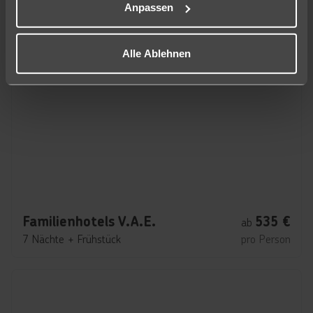
Anpassen
Alle Ablehnen
Familienhotels V.A.E.
535
€
ab
7 Nächte
+
Frühstück
pro Person