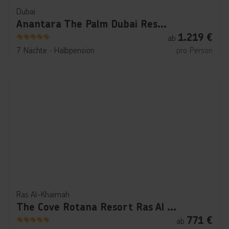
Dubai
Anantara The Palm Dubai Resort
1.219
€
ab
5
7 Nächte
∙
Halbpension
pro Person
Ras Al-Khaimah
The Cove Rotana Resort Ras Al Khaimah
771
€
ab
5