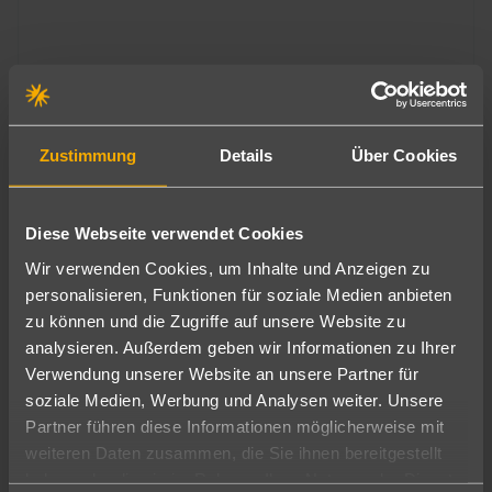
Malediven
Le Meridien Maldives Resort & Spa
2.104
€
ab
Zustimmung
Details
Über Cookies
5
7 Nächte
∙
Frühstück
pro Person
Diese Webseite verwendet Cookies
Wir verwenden Cookies, um Inhalte und Anzeigen zu
personalisieren, Funktionen für soziale Medien anbieten
zu können und die Zugriffe auf unsere Website zu
analysieren. Außerdem geben wir Informationen zu Ihrer
Verwendung unserer Website an unsere Partner für
soziale Medien, Werbung und Analysen weiter. Unsere
Partner führen diese Informationen möglicherweise mit
weiteren Daten zusammen, die Sie ihnen bereitgestellt
haben oder die sie im Rahmen Ihrer Nutzung der Dienste
Malediven