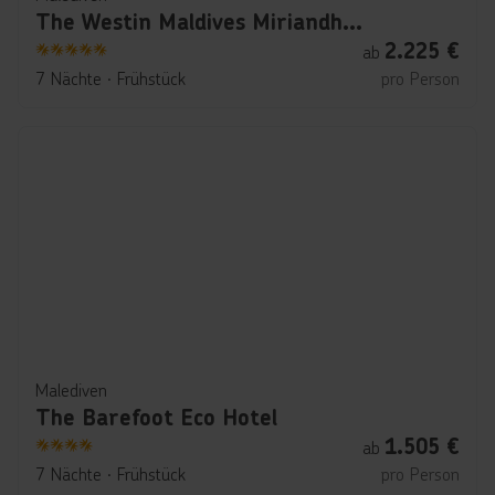
The Westin Maldives Miriandhoo Resort
2.225
€
ab
5
7 Nächte
∙
Frühstück
pro Person
Malediven
The Barefoot Eco Hotel
1.505
€
ab
4
7 Nächte
∙
Frühstück
pro Person