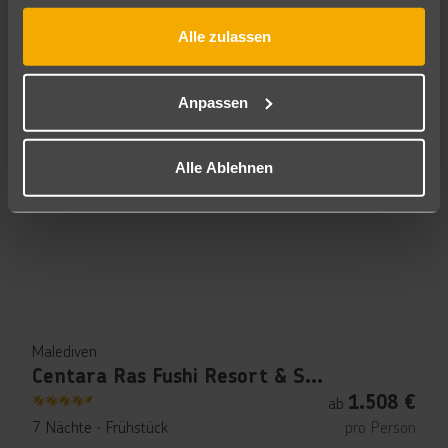
gesammelt haben.
Sheraton Maldives Full Moon Resort & Spa
Alle zulassen
1.636
€
ab
5
7 Nächte
∙
Frühstück
pro Person
Anpassen
Alle Ablehnen
Malediven
Centara Ras Fushi Resort & Spa Maldives
1.508
€
ab
4.5
7 Nächte
∙
Frühstück
pro Person