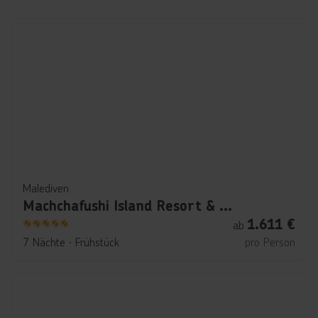
Malediven
Machchafushi Island Resort & Spa Maldives, The Centara Collection
1.611
€
ab
5
7 Nächte
∙
Frühstück
pro Person