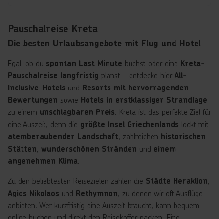
Pauschalreise Kreta
Die besten Urlaubsangebote mit Flug und Hotel
Egal, ob du
buchst oder eine
spontan Last Minute
Kreta-
planst – entdecke hier
Pauschalreise langfristig
All-
und
Inclusive-Hotels
Resorts mit hervorragenden
sowie
Bewertungen
Hotels in erstklassiger Strandlage
zu einem
. Kreta ist das perfekte Ziel für
unschlagbaren Preis
eine Auszeit, denn die
lockt mit
größte Insel Griechenlands
, zahlreichen
atemberaubender Landschaft
historischen
,
und
Stätten
wunderschönen Stränden
einem
.
angenehmen Klima
Zu den beliebtesten Reisezielen zählen die
,
Städte Heraklion
und
, zu denen wir oft Ausflüge
Agios Nikolaos
Rethymnon
anbieten. Wer kurzfristig eine Auszeit braucht, kann bequem
online buchen und direkt den Reisekoffer packen. Eine