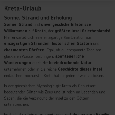
Kreta-Urlaub
Sonne, Strand und Erholung
,
und
–
Sonne
Strand
unvergessliche Erlebnisse
auf
, der
!
Willkommen
Kreta
größten Insel Griechenlands
Hier erwartet dich eine einzigartige Kombination aus
,
und
einzigartigen Stränden
historischen Stätten
. Egal, ob du entspannte Tage am
charmanten Dörfern
glasklaren Wasser verbringen,
abenteuerliche
durch die
Wanderungen
beeindruckende Natur
unternehmen oder in die reiche
Geschichte dieser Insel
eintauchen möchtest – Kreta hat für jeden etwas zu bieten.
In der griechischen Mythologie gilt Kreta als Geburtsort
bedeutender Götter wie Zeus und ist reich an Legenden und
Sagen, die die Verbindung der Insel zu den Göttern
unterstreichen.
Egal, ob du
,
oder
alleine
zu zweit
mit der ganzen Familie