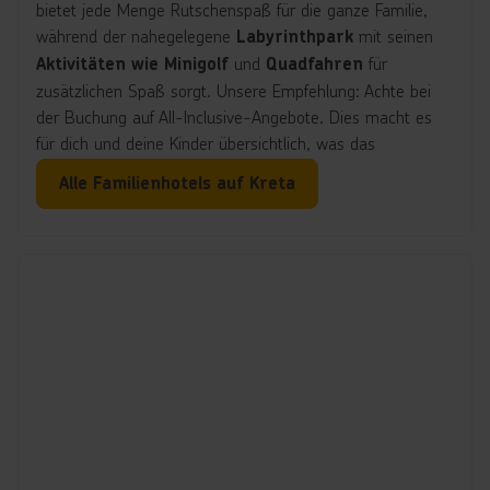
bietet jede Menge Rutschenspaß für die ganze Familie,
während der nahegelegene
mit seinen
Labyrinthpark
und
für
Aktivitäten wie Minigolf
Quadfahren
zusätzlichen Spaß sorgt. Unsere Empfehlung: Achte bei
der Buchung auf All-Inclusive-Angebote. Dies macht es
für dich und deine Kinder übersichtlich, was das
Reisebudget angeht. Bucht jetzt euren Kreta-Urlaub mit
Alle Familienhotels auf Kreta
Kindern und lasst den Alltag hinter euch!