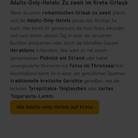
Adults-Only-Hotels: Zu zweit im Kreta-Urlaub
Wenn du einen
planst,
romantischen Urlaub
zu zweit
sind die
genau das Richtige für
Adults-Only-Hotels
euch. Hier könnt ihr gemeinsam die Insel Kreta erkunden
und nach einem aktiven Tag in einer der einsamen
Buchten entspannen oder durch die lebhaften Gassen
schlendern. Wie wäre es mit einem
Heraklions
gemeinsamen
oder haltet
Picknick am Strand
unvergessliche Momente mit
fest.
Fotos im Thronsaal
Anschließend könnt ihr in einer der gemütlichen Tavernen
genießen, wie die
traditionelle kretische Gerichte
leckeren
oder
Tyropittakia-Teigtaschen
zartes
Tsigariasto-Lamm.
Alle Adults-only-Hotels auf Kreta