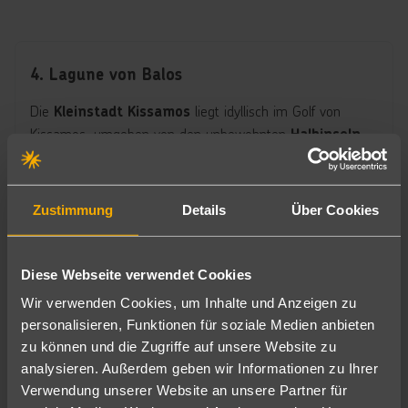
4. Lagune von Balos
Die
liegt idyllisch im Golf von
Kleinstadt Kissamos
Kissamos, umgeben von den unbewohnten
Halbinseln
, die sich
Rodopou und Gramvousa
perfekt zum
eignen. Die atemberaubenden
Wandern
Strände der
auf der
sind
Lagune von Balos
Gramvousa-Halbinsel
Zustimmung
Details
Über Cookies
nur zu Fuß oder mit dem Boot erreichbar.
Diese Webseite verwendet Cookies
Wir verwenden Cookies, um Inhalte und Anzeigen zu
personalisieren, Funktionen für soziale Medien anbieten
zu können und die Zugriffe auf unsere Website zu
analysieren. Außerdem geben wir Informationen zu Ihrer
Verwendung unserer Website an unsere Partner für