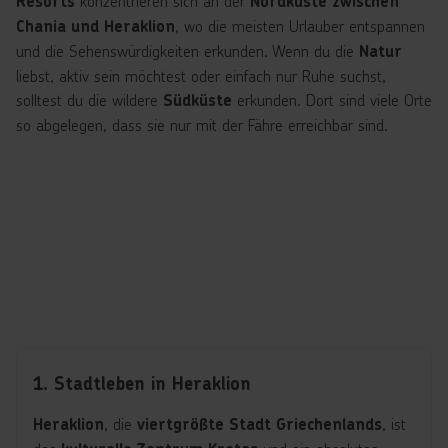
konzentrieren sich an der
Resorts
Nordküste zwischen
, wo die meisten Urlauber entspannen
Chania und Heraklion
und die Sehenswürdigkeiten erkunden. Wenn du die
Natur
liebst, aktiv sein möchtest oder einfach nur Ruhe suchst,
solltest du die wildere
erkunden. Dort sind viele Orte
Südküste
so abgelegen, dass sie nur mit der Fähre erreichbar sind.
1. Stadtleben in Heraklion
, die
, ist
Heraklion
viertgrößte Stadt Griechenlands