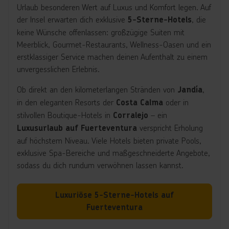
Urlaub besonderen Wert auf Luxus und Komfort legen. Auf
der Insel erwarten dich exklusive
, die
5-Sterne-Hotels
keine Wünsche offenlassen: großzügige Suiten mit
Meerblick, Gourmet-Restaurants, Wellness-Oasen und ein
erstklassiger Service machen deinen Aufenthalt zu einem
unvergesslichen Erlebnis.
Ob direkt an den kilometerlangen Stränden von
,
Jandía
in den eleganten Resorts der
oder in
Costa Calma
stilvollen Boutique-Hotels in
– ein
Corralejo
verspricht Erholung
Luxusurlaub auf Fuerteventura
auf höchstem Niveau. Viele Hotels bieten private Pools,
exklusive Spa-Bereiche und maßgeschneiderte Angebote,
sodass du dich rundum verwöhnen lassen kannst.
Luxuriöse 5-Sterne-Hotels auf
Fuerteventura