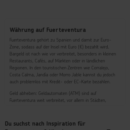
Währung auf Fuerteventura
Fuerteventura gehört zu Spanien und damit zur Euro-
Zone, sodass auf der Insel mit Euro (€) bezahlt wird.
Bargeld ist nach wie vor verbreitet, besonders in kleinen
Restaurants, Cafés, auf Märkten oder in ländlichen
Regionen. In den touristischen Zentren wie Corralejo,
Costa Calma, Jandía oder Morro Jable kannst du jedoch
auch problemlos mit Kredit- oder EC-Karte bezahlen.
Geld abheben: Geldautomaten (ATM) sind auf
Fuerteventura weit verbreitet, vor allem in Städten,
Ferienorten und Einkaufszentren. Internationale
Kreditkarten wie Visa und Mastercard werden fast überall
akzeptiert, während American Express weniger verbreitet
Du suchst nach Inspiration für
ist. Beim Abheben solltest du auf mögliche Gebühren