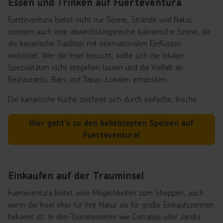
Essen und Trinken auf Fuerteventura
Fuerteventura bietet nicht nur Sonne, Strände und Natur,
sondern auch eine abwechslungsreiche kulinarische Szene, die
die kanarische Tradition mit internationalen Einflüssen
verbindet. Wer die Insel besucht, sollte sich die lokalen
Spezialitäten nicht entgehen lassen und die Vielfalt an
Restaurants, Bars und Tapas-Lokalen entdecken.
Die kanarische Küche zeichnet sich durch einfache, frische
Zutaten und authentische Zubereitung aus. Typische Gerichte
sind Papas arrugadas (runzelige Kartoffeln) mit Mojo-Sauce,
Hier geht's zu den beliebtesten Speisen auf
frischer Fisch und Meeresfrüchte, Lammgerichte aus der
Fuerteventura!
Inselzucht und die beliebten Queso Majorero, ein herzhafter
Ziegenkäse, der auf Fuerteventura hergestellt wird. Wer es süß
mag, sollte lokale Desserts wie Bienmesabe oder Frangollo
Einkaufen auf der Trauminsel
probieren.
Fuerteventura bietet viele Möglichkeiten zum Shoppen, auch
Neben der traditionellen Küche gibt es auf Fuerteventura auch
wenn die Insel eher für ihre Natur als für große Einkaufszentren
eine Vielzahl internationaler Restaurants – von italienischer
bekannt ist. In den Touristenorten wie Corralejo oder Jandía