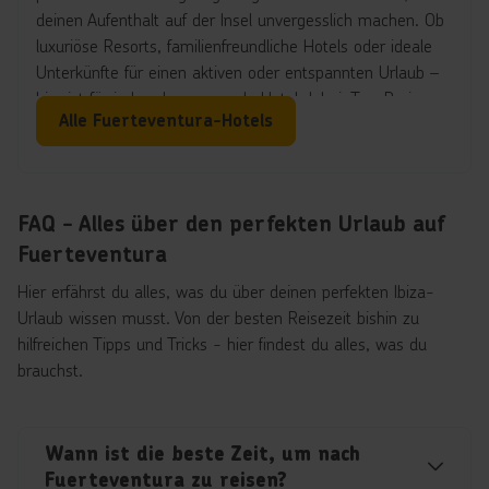
sicher und flexibel bezahlen – egal ob mit Bargeld, Karte
deinen Aufenthalt auf der Insel unvergesslich machen. Ob
oder sogar kontaktlos. So bleibt mehr Zeit, um Sonne,
luxuriöse Resorts, familienfreundliche Hotels oder ideale
Strände und Freizeitaktivitäten auf der Insel zu genießen.
Unterkünfte für einen aktiven oder entspannten Urlaub –
hier ist für jeden das passende Hotel dabei. Top-Preise
Alle Fuerteventura-Hotels
inklusive!
FAQ - Alles über den perfekten Urlaub auf
Fuerteventura
Hier erfährst du alles, was du über deinen perfekten Ibiza-
Urlaub wissen musst. Von der besten Reisezeit bishin zu
hilfreichen Tipps und Tricks - hier findest du alles, was du
brauchst.
Wann ist die beste Zeit, um nach
Fuerteventura zu reisen?