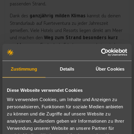
passenden Strand.
Dank des
kannst du deinen
ganzjährig milden Klimas
Strandurlaub auf Fuerteventura zu jeder Jahreszeit
genießen. Viele Hotels und Resorts liegen direkt am Meer
und machen den
Weg zum Strand besonders kurz
Egal, ob du Erholung pur suchst, mit der
und bequem.
Familie verreist oder dich beim Surfen und Kiten austoben
möchtest – auf Fuerteventura findest du die perfekte
Kombination aus
Sonne, Strand und Urlaubsfeeling.
Zustimmung
Details
Über Cookies
Hotels in Strandnähe auf Fuerteventura
Diese Webseite verwendet Cookies
Wir verwenden Cookies, um Inhalte und Anzeigen zu
personalisieren, Funktionen für soziale Medien anbieten
zu können und die Zugriffe auf unsere Website zu
Fuerteventura Partyurlaub
analysieren. Außerdem geben wir Informationen zu Ihrer
Fuerteventura ist nicht nur für
endlose Strände und
Verwendung unserer Website an unsere Partner für
bekannt, sondern auch ein
traumhaftes Wetter