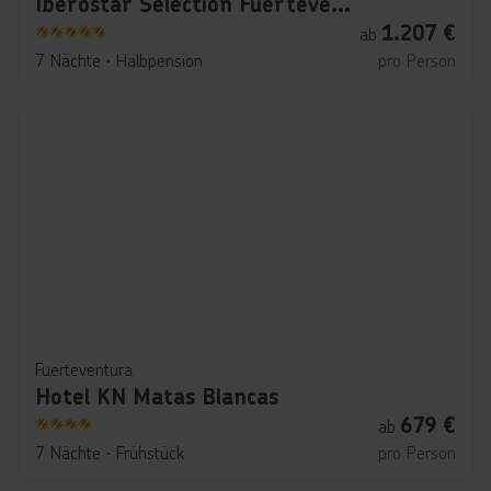
Iberostar Selection Fuerteventura Palace
1.207
€
ab
5
7 Nächte
∙
Halbpension
pro Person
Fuerteventura
Hotel KN Matas Blancas
679
€
ab
4
7 Nächte
∙
Frühstück
pro Person