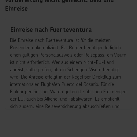
Einreise
Einreise nach Fuerteventura
Die Einreise nach Fuerteventura ist für die meisten
Reisenden unkompliziert. EU-Bürger benötigen lediglich
einen gültigen Personalausweis oder Reisepass, ein Visum
ist nicht erforderlich. Wer aus einem Nicht-EU-Land
anreist, sollte prüfen, ob ein Schengen-Visum benötigt
wird. Die Anreise erfolgt in der Regel per Direktflug zum
internationalen Flughafen Puerto del Rosario. Für die
Einfuhr persönlicher Waren gelten die üblichen Freimengen
der EU, auch bei Alkohol und Tabakwaren. Es empfiehlt
sich zudem, eine Reiseversicherung abzuschließen und
vorab die aktuellen Hinweise zu Impfungen oder
Gesundheitsregelungen zu prüfen. Aktuelle und offizielle
Informationen zur Einreise liefert das Auswärtige Amt, das
vor jeder Reise unbedingt konsultiert werden sollte.