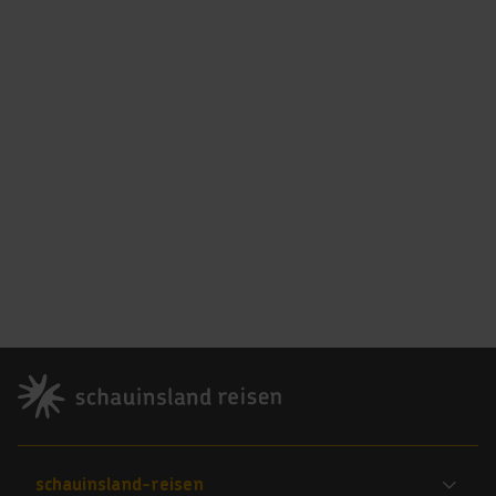
Footer
Footer navigation
schauinsland-reisen