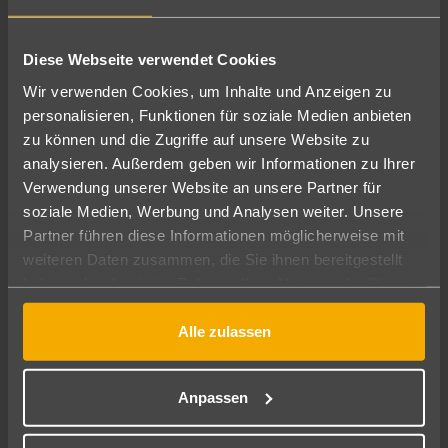
Sonnenstrand - Entspannung im
Diese Webseite verwendet Cookies
größten Urlaubsort Bulgariens
Wir verwenden Cookies, um Inhalte und Anzeigen zu
personalisieren, Funktionen für soziale Medien anbieten
Direkt am Schwarzen Meer gelegen, bietet der
zu können und die Zugriffe auf unsere Website zu
Sonnenstrand auf acht Kilometern feinen, flach
analysieren. Außerdem geben wir Informationen zu Ihrer
abfallenden Sandstrand, bis zu 100 Meter breit. Ideal für
Verwendung unserer Website an unsere Partner für
Sonnenanbeter und Wassersportler, verwandelt sich die
soziale Medien, Werbung und Analysen weiter. Unsere
Region im Sommer mit zahlreichen Bars, Pubs, Clubs und
Partner führen diese Informationen möglicherweise mit
Restaurants zu einem lebhaften Urlaubserlebnis. Der
weiteren Daten zusammen, die Sie ihnen bereitgestellt
Flughafen Burgas ist nur etwa 25 km entfernt und sorgt
haben oder die sie im Rahmen Ihrer Nutzung der Dienste
für eine bequeme Anreise.
gesammelt haben.
Alle zulassen
Jetzt entdecken
Anpassen