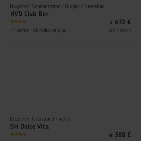
Bulgarien: Sonnenstrand / Burgas / Nessebar
HVD Club Bor
672
€
ab
4
7 Nächte
∙
All Inclusive plus
pro Person
Bulgarien: Goldstrand / Varna
SH Dolce Vita
588
€
ab
4