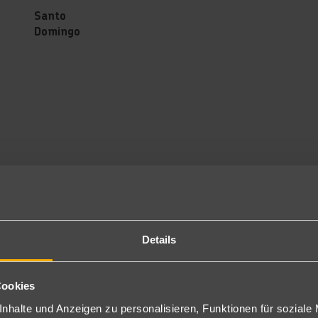
Angebote
Santo
Domingo
Details
Cookies
würdigkeiten Dominikanische R
nhalte und Anzeigen zu personalisieren, Funktionen für soziale