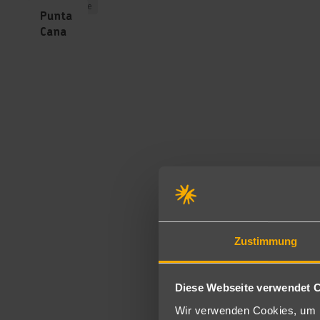
Angebote
Punta
Cana
Zustimmung
Diese Webseite verwendet 
Sehens
Wir verwenden Cookies, um I