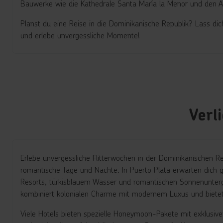
Bauwerke wie die Kathedrale Santa María la Menor und den Alc
Planst du eine Reise in die Dominikanische Republik? Lass di
und erlebe unvergessliche Momente!
Verl
Erlebe unvergessliche Flitterwochen in der Dominikanischen 
romantische Tage und Nächte. In Puerto Plata erwarten dich g
Resorts, türkisblauem Wasser und romantischen Sonnenunterg
kombiniert kolonialen Charme mit modernem Luxus und bietet za
Viele Hotels bieten spezielle Honeymoon-Pakete mit exklusive