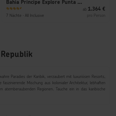
Bahia Principe Explore Punta Cana
1.364
€
ab
4.5
7 Nächte
∙
All Inclusive
pro Person
 Republik
hre Paradies der Karibik, verzaubert mit luxuriösen Resorts,
faszinierende Mischung aus kolonialer Architektur, lebhaften
en atemberaubenden Regionen. Tauche ein in das karibische