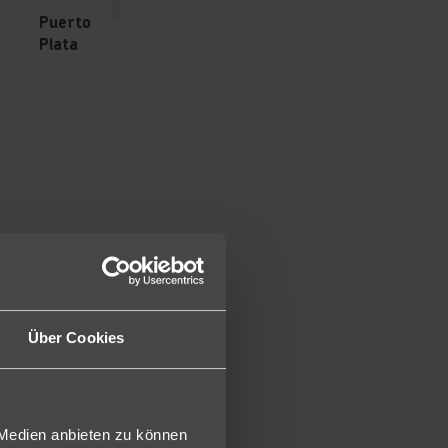
Angebote
Puerto
Plata
Über Cookies
epublik
 Medien anbieten zu können