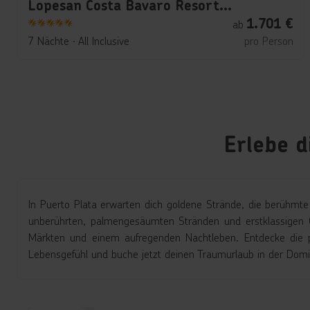
Lopesan Costa Bavaro Resort Spa & Casino
1.701
€
ab
5
7 Nächte
∙
All Inclusive
pro Person
Erlebe d
In Puerto Plata erwarten dich goldene Strände, die berühmte
unberührten, palmengesäumten Stränden und erstklassigen Gol
Märkten und einem aufregenden Nachtleben. Entdecke die p
Lebensgefühl und buche jetzt deinen Traumurlaub in der Domi