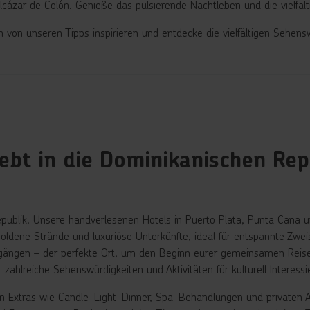
ázar de Colón. Genieße das pulsierende Nachtleben und die vielfält
ch von unseren Tipps inspirieren und entdecke die vielfältigen Sehe
iebt in die Dominikanischen Rep
Republik! Unsere handverlesenen Hotels in Puerto Plata, Punta Cana
oldene Strände und luxuriöse Unterkünfte, ideal für entspannte Zwe
ängen – der perfekte Ort, um den Beginn eurer gemeinsamen Reise 
hlreiche Sehenswürdigkeiten und Aktivitäten für kulturell Interessie
n Extras wie Candle-Light-Dinner, Spa-Behandlungen und privaten Au