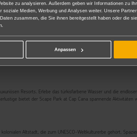
Website zu analysieren. Außerdem geben wir Informationen zu I
r soziale Medien, Werbung und Analysen weiter. Unsere Partner
 Daten zusammen, die Sie ihnen bereitgestellt haben oder die s
ikanischen Republik! Unsere Reisetipps führen dich durch die sch
n.
Anpassen
e, ein historisches Highlight mit atemberaubendem Meerblick. Besuc
e spektakuläre Aussicht genießt. Entdecke die funkelnden Amber-Mu
luxuriösen Resorts. Erlebe das türkisfarbene Wasser und die endlosen
uerlustige bietet der Scape Park at Cap Cana spannende Aktivitäten
r kolonialen Altstadt, die zum UNESCO-Weltkulturerbe gehört. Spazie