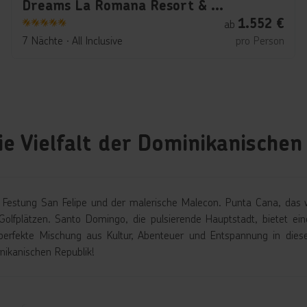
Dreams La Romana Resort & Spa
1.552
€
ab
5
7 Nächte
∙
All Inclusive
pro Person
ie Vielfalt der Dominikanischen
 Festung San Felipe und der malerische Malecon. Punta Cana, das wa
fplätzen. Santo Domingo, die pulsierende Hauptstadt, bietet eine 
erfekte Mischung aus Kultur, Abenteuer und Entspannung in dies
nikanischen Republik!