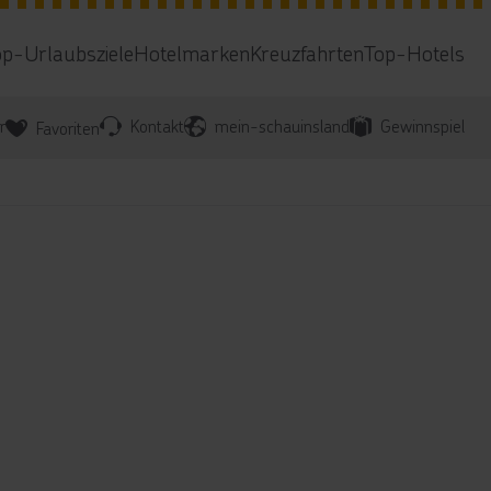
op-Urlaubsziele
Hotelmarken
Kreuzfahrten
Top-Hotels
r
Kontakt
mein-schauinsland
Gewinnspiel
Favoriten