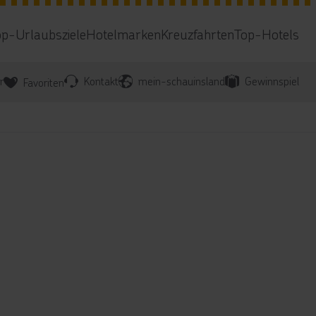
op-Urlaubsziele
Hotelmarken
Kreuzfahrten
Top-Hotels
r
Kontakt
mein-schauinsland
Gewinnspiel
Favoriten