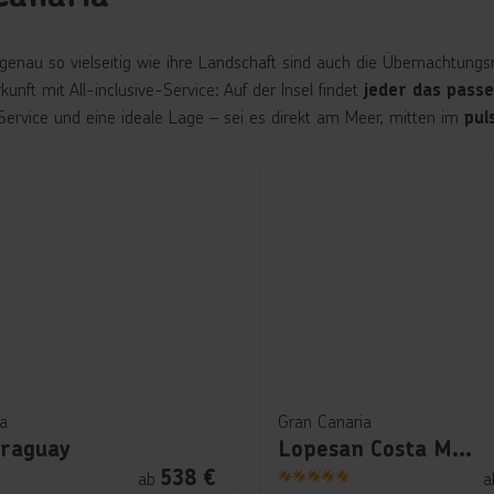
genau so vielseitig wie ihre Landschaft sind auch die Übernachtungs
kunft mit All-inclusive-Service: Auf der Insel findet
jeder das passe
Service und eine ideale Lage – sei es direkt am Meer, mitten im
pul
a
Gran Canaria
araguay
Lopesan Costa Meloneras Resort & Spa
538
€
ab
a