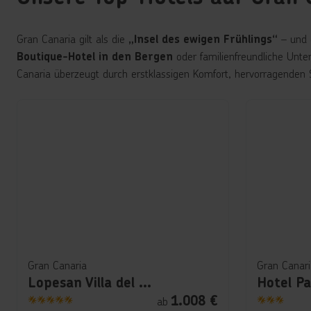
Gran Canaria gilt als die
– und 
„Insel des ewigen Frühlings“
oder familienfreundliche Unter
Boutique-Hotel in den Bergen
Canaria überzeugt durch erstklassigen Komfort, hervorragenden 
Gran Canaria
Gran Canari
Lopesan Villa del Conde Resort & Thalasso
Hotel P
1.008
€
ab