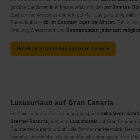
goldene Sandstrände in Maspalomas mit den
berühmten Dü
Buchten wie Amadores und Anfi del Mar. Das ganzjährig milde K
Badeurlauber –
Zahlreiche
ob im Sommer oder im Winter.
Erholung, Wassersport und
Sonnenbaden jederzeit möglich
Hotels in Strandnähe auf Gran Canaria
Luxusurlaub auf Gran Canaria
Ein Luxusurlaub auf Gran Canaria verspricht
exklusiven Komfo
elegante
auf Gran Canaria u
Sterne-Resorts,
Luxushotels
Gourmetrestaurants und stilvolle Zimmer mit Meerblick. Beson
luxuriöse Unterkünfte, die keine Wünsche offenlassen. Hier erw