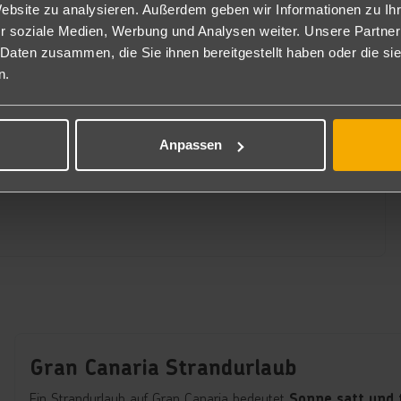
Website zu analysieren. Außerdem geben wir Informationen zu I
r soziale Medien, Werbung und Analysen weiter. Unsere Partner
 Daten zusammen, die Sie ihnen bereitgestellt haben oder die s
ür alle, die sich
lassen möchten. In den
rundum verwöhnen
n.
Wellnessangebote, Sportprogramme und ein Rundum-
ie Playa del Inglés, Maspalomas oder Puerto Rico sind bekannt
.
– wer sich im Urlaub
Ob Familien, Paare oder Gruppen
Anpassen
ame Tage voller Genuss und Komfort.
Gran Canaria Strandurlaub
Ein Strandurlaub auf Gran Canaria bedeutet
Sonne satt und 