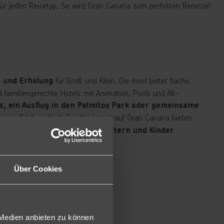
für jeden Reisetyp. So wird Gran Canaria zum perfekten Reiseziel
für Groß und Klein. Die Insel bietet flache,
 und Erholung
d familiengerechte Hotels mit Animation, Pools und All-
, ein Ausflug in den Palmitos Park oder gemeinsame
 zum Erlebnis. Viele Familienhotels auf Gran Canaria bieten
ienfreundliche Menüs, sodass Eltern und Kinder
Über Cookies
 Medien anbieten zu können