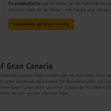
und ein Service, der den Aufenthalt unver
Strandabschnitte
exklusiver Urlaub mit der Familie – Gran Canaria zeigt sich von 
Luxushotels auf Gran Canaria
uf Gran Canaria
 abwechslungsreicher Natur, sondern auch mit charmanten Orten, die
tet für jeden Geschmack das passende Ziel. Besonders beliebt sind L
ilometerlangen Sandstränden und einem aufregenden Nachtleben Urlau
elfalt der Insel von ihrer schönsten Seite.