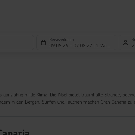
Reisezeitraum
R
09.08.26
–
07.08.27
1 Woche
2
das ganzjährig milde Klima. Die INsel bietet traumhafte Strände, be
ndern in den Bergen, Surffen und Tauchen machen Gran Canaria zu e
Canaria