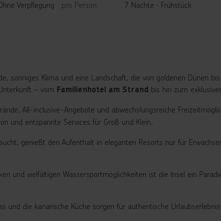
5
Ohne Verpflegung
pro Person
7 Nächte
∙
Frühstück
de, sonniges Klima und eine Landschaft, die von goldenen Dünen bis 
 Unterkunft – vom
bis hin zum exklusiv
Familienhotel am Strand
rände, All-inclusive-Angebote und abwechslungsreiche Freizeitmöglich
ion und entspannte Services für Groß und Klein.
ucht, genießt den Aufenthalt in eleganten Resorts nur für Erwachs
 und vielfältigen Wassersportmöglichkeiten ist die Insel ein Paradi
stas und die kanarische Küche sorgen für authentische Urlaubserlebnis