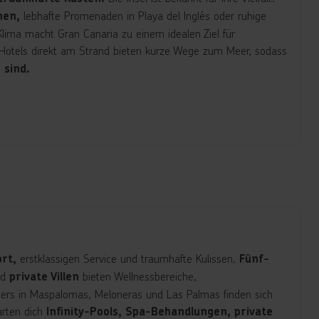
lebhafte Promenaden in Playa del Inglés oder ruhige
nen,
lima macht Gran Canaria zu einem idealen Ziel für
 Hotels direkt am Strand bieten kurze Wege zum Meer, sodass
 sind.
erstklassigen Service und traumhafte Kulissen.
rt,
Fünf-
nd
bieten Wellnessbereiche,
private Villen
ders in Maspalomas, Meloneras und Las Palmas finden sich
arten dich
Infinity-Pools, Spa-Behandlungen, private