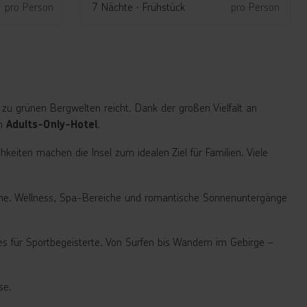
4
pro Person
7 Nächte
∙
Frühstück
pro Person
zu grünen Bergwelten reicht. Dank der großen Vielfalt an
en
.
Adults-Only-Hotel
keiten machen die Insel zum idealen Ziel für Familien. Viele
ene. Wellness, Spa-Bereiche und romantische Sonnenuntergänge
es für Sportbegeisterte. Von Surfen bis Wandern im Gebirge –
se.