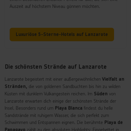
Auszeit auf höchstem Niveau gönnen möchten.
Luxuriöse 5-Sterne-Hotels auf Lanzarote
Die schönsten Strände auf Lanzarote
Lanzarote begeistert mit einer außergewöhnlichen
Vielfalt an
die von goldenen Sandbuchten bis hin zu wilden
Stränden,
Küsten mit dunklem Vulkangestein reichen. Im
von
Süden
Lanzarote erwarten dich einige der schönsten Strände der
Insel. Besonders rund um
findest du helle
Playa Blanca
Sandstrände mit ruhigem Wasser, die sich perfekt zum
Schwimmen und Entspannen eignen. Die berühmte
Playa de
zählt zu den absoluten Highlights: Eingebettet in
Papagayo