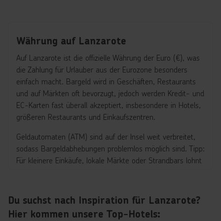
Währung auf Lanzarote
Auf Lanzarote ist die offizielle Währung der Euro (€), was
die Zahlung für Urlauber aus der Eurozone besonders
einfach macht. Bargeld wird in Geschäften, Restaurants
und auf Märkten oft bevorzugt, jedoch werden Kredit- und
EC-Karten fast überall akzeptiert, insbesondere in Hotels,
größeren Restaurants und Einkaufszentren.
Geldautomaten (ATM) sind auf der Insel weit verbreitet,
sodass Bargeldabhebungen problemlos möglich sind. Tipp:
Für kleinere Einkäufe, lokale Märkte oder Strandbars lohnt
es sich, immer etwas Bargeld dabei zu haben. Die Preise
auf Lanzarote sind je nach Ort und Saison unterschiedlich,
von günstigen Restaurants bis zu exklusiven Hotels, aber
Du suchst nach Inspiration für Lanzarote?
generell fair für Urlauber.
Hier kommen unsere Top-Hotels: