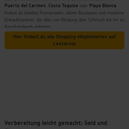
,
oder
Puerto del Carmen
Costa Teguise
Playa Blanca
findest du belebte Promenaden, kleine Boutiquen und moderne
Einkaufszentren, die alles von Kleidung über Schmuck bis hin zu
Kunsthandwerk anbieten.
Hier findest du alle Shopping-Möglichkeiten auf
Besonders beliebt sind die traditionellen Märkte und kleinen
Lanzarote
Läden, in denen handgefertigte Souvenirs wie Keramik, lokale
Weine, Aloe-Vera-Produkte oder Werke von
César Manrique
zu finden sind. Wer auf der Suche nach einem typischen
Andenken ist, wird hier garantiert fündig.
Ein Spaziergang durch die Einkaufsstraßen der Insel macht
nicht nur Spaß, sondern bietet auch die Möglichkeit, das
besondere Flair Lanzarotes zu erleben. Viele Cafés und
Restaurants laden dabei zum Verweilen ein, sodass Einkaufen
und Bummeln zu einem entspannten Ausflug wird.
Ob ein
kleiner Mitbringsel-Shop oder ein elegantes
– auf Lanzarote kommen Shopping-Fans
Einkaufszentrum
Vorbereitung leicht gemacht: Geld und
und Souvenirjäger gleichermaßen auf ihre Kosten