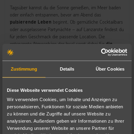
Tagsüber kannst du die Sonne genießen, im Meer baden
oder einfach entspannen, bevor am Abend das
beginnt. Ob gemütliche Cocktailbars
pulsierende Leben
oder ausgelassene Partynächte – auf Lanzarote findest du
für jeden Geschmack die passende Location. Die
entspannte Atmosphäre der Insel sorgt dabei für
die
perfekte Mischung aus Erholung und Erlebnis.
Zentral gelegene Hotels auf Lanzarote
Zustimmung
Details
Über Cookies
Diese Webseite verwendet Cookies
Wir verwenden Cookies, um Inhalte und Anzeigen zu
personalisieren, Funktionen für soziale Medien anbieten
zu können und die Zugriffe auf unsere Website zu
analysieren. Außerdem geben wir Informationen zu Ihrer
Verwendung unserer Website an unsere Partner für