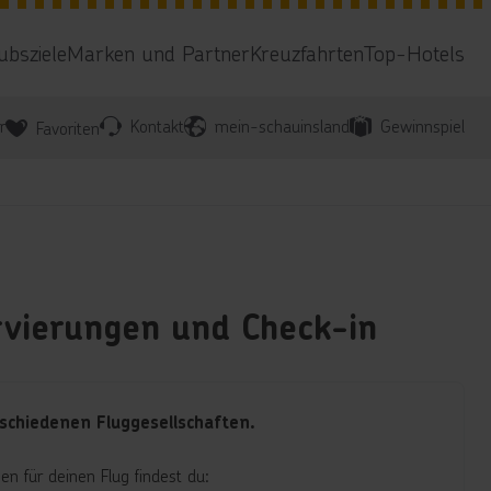
ubsziele
Marken und Partner
Kreuzfahrten
Top-Hotels
r
Kontakt
mein-schauinsland
Gewinnspiel
Favoriten
rvierungen und Check-in
schiedenen Fluggesellschaften.
n für deinen Flug findest du: