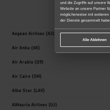
und die Zugriffe auf unsere 
Website an unsere Partner fü
möglicherweise mit weiteren
der Dienste gesammelt habe
Aegean Airlines (A3)
Alle Ablehnen
Air Anka (6K)
Air Arabia (Q9)
Air Cairo (SM)
Alba Star (LAV)
AlMasria Airlines (UJ)