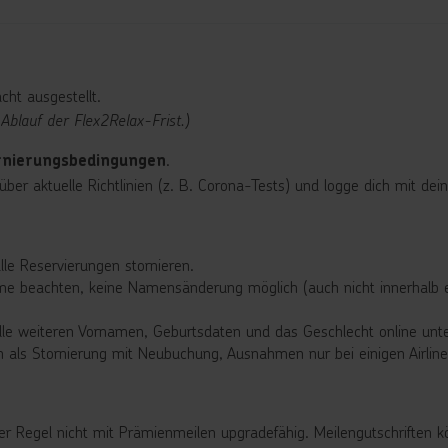
cht ausgestellt.
 Ablauf der Flex2Relax-Frist.)
.
rnierungsbedingungen
e über aktuelle Richtlinien (z. B. Corona-Tests) und logge dich mit 
lle Reservierungen stornieren.
 beachten, keine Namensänderung möglich (auch nicht innerhalb ein
lle weiteren Vornamen, Geburtsdaten und das Geschlecht online unt
 als Stornierung mit Neubuchung, Ausnahmen nur bei einigen Airline
der Regel nicht mit Prämienmeilen upgradefähig. Meilengutschriften