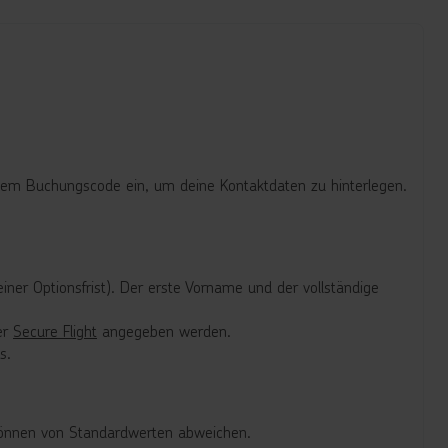
deinem Buchungscode ein, um deine Kontaktdaten zu hinterlegen.
er Optionsfrist). Der erste Vorname und der vollständige
er
Secure Flight
angegeben werden.
s.
 können von Standardwerten abweichen.