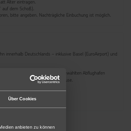
tt Alter eintragen.
t“ auf dem Schoß).
en, bitte angeben. Nachträgliche Einbuchung ist möglich.
ahn innerhalb Deutschlands – inklusive Basel (EuroAirport) und
ie flexible Möglichkeit, deinen gewählten Abflughafen
 ebenso stressfrei wieder nach Hause.
Über Cookies
 Medien anbieten zu können