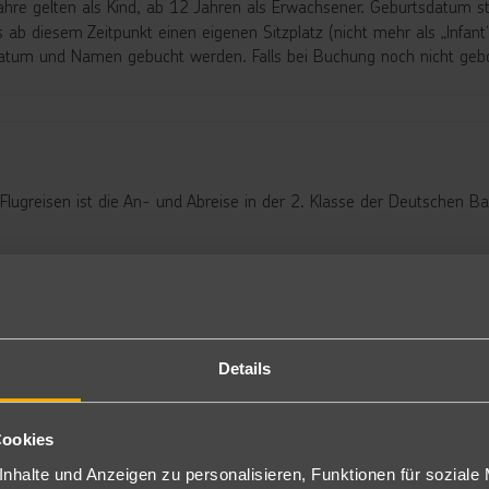
ahre gelten als Kind, ab 12 Jahren als Erwachsener. Geburtsdatum sta
s ab diesem Zeitpunkt einen eigenen Sitzplatz (nicht mehr als „Infan
atum und Namen gebucht werden. Falls bei Buchung noch nicht gebor
 Flugreisen ist die An- und Abreise in der 2. Klasse der Deutschen B
utscher Verkehrsunternehmen (VDV) bietet dir schauinsland-reisen d
Ticket fährst du entspannt zum Flughafen und nach deinem Rückflug
Details
Cookies
nhalte und Anzeigen zu personalisieren, Funktionen für soziale