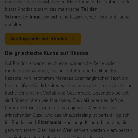
oben über dem türkisfarbenen Meer thronen. Für Naturfreunde
bietet Rhodos zudem das malerische
Tal der
, wo sich eine faszinierende Flora und Fauna
Schmetterlinge
entfalten.
Ausflugsziele auf Rhodos
Die griechische Küche auf Rhodos
Auf Rhodos erwartet euch eine kulinarische Reise voller
mediterraner Aromen, frischer Zutaten und traditioneller
Rezepte. Von herzhaften Mezedes über fangfrischen Fisch bis
hin zu süßen Köstlichkeiten wie Loukoumades – die griechische
Küche verführt mit Vielfalt und Geschmack. Besonders beliebt
sind Spezialitäten wie Moussaka, Souvlaki oder das deftige
Lamm-Kleftiko. Dazu ein Glas regionaler Wein oder ein
erfrischender Ouzo, und das Urlaubsfeeling ist perfekt. Typisch
für Rhodos sind
, knusprige Kichererbsentaler, die
Pitaroudia
gern mit einem Glas lokalen Wein serviert werden – am besten
aus Embona, dem bekanntesten Weinort der Insel.