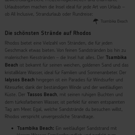
liegen direkt am
für die ganze Familie
hier erlebt ihr
stilvollen Bars.
Urlaubsorten machen die Insel ideal für jede Art von Urlaub –
Strand und
perfekt. Erlebt
Erholung pur.
Rhodos bietet für
ob All Inclusive, Strandurlaub oder Rundreise:
bieten spezielle
unvergessliche
Und wenn die
jeden Geschmack
Tsambika Beach
Angebote für
Urlaubsmomente in
Sonne am
das passende
Wassersportler,
Die schönsten Strände auf Rhodos
den besten
Horizont
!
Erwachsenenhotel
sodass ihr euer
Familienhotels auf
versinkt, könnt
Rhodos bietet eine Vielzahl von Stränden, die für jeden
Adrenalin-
Rhodos!
ihr den Tag bei
Geschmack etwas bieten. Von feinen Sandstränden bis hin zu
Abenteuer direkt
einem
malerischen Kiesstränden – die Insel hat alles. Der
Tsambika
vor der Tür habt.
romantischen
ist bekannt für seinen weichen, goldenen Sand und das
Beach
Dinner mit
kristallklare Wasser, ideal für Familien und Sonnenanbeter. Der
Meeresrauschen
hingegen ist ein Paradies für Windsurfer und
Ialysos Beach
im Hintergrund
Kitesurfer, dank der beständigen Winde und der weitläufigen
ausklingen
Küste. Der
, mit seinen ruhigen Buchten und
Tassos Beach
lassen.
dem türkisfarbenen Wasser, ist perfekt für einen entspannten
Tag am Meer. Egal, welche Sandstrände du besuchen willst,
Rhodos verspricht unvergessliche Strandtage.
Ein weitläufiger Sandstrand mit
Tsambika Beach:
klarem Wasser. Familienfreundlich und perfekt zum