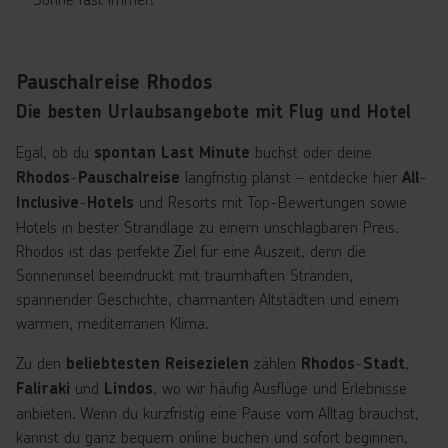
Pauschalreise Rhodos
Die besten Urlaubsangebote mit Flug und Hotel
Egal, ob du
buchst oder deine
spontan Last Minute
-
langfristig planst – entdecke hier
-
Rhodos
Pauschalreise
All
-
und Resorts mit Top-Bewertungen sowie
Inclusive
Hotels
Hotels in bester Strandlage zu einem unschlagbaren Preis.
Rhodos ist das perfekte Ziel für eine Auszeit, denn die
Sonneninsel beeindruckt mit traumhaften Stränden,
spannender Geschichte, charmanten Altstädten und einem
warmen, mediterranen Klima.
Zu den
zählen
-
,
beliebtesten Reisezielen
Rhodos
Stadt
und
, wo wir häufig Ausflüge und Erlebnisse
Faliraki
Lindos
anbieten. Wenn du kurzfristig eine Pause vom Alltag brauchst,
kannst du ganz bequem online buchen und sofort beginnen,