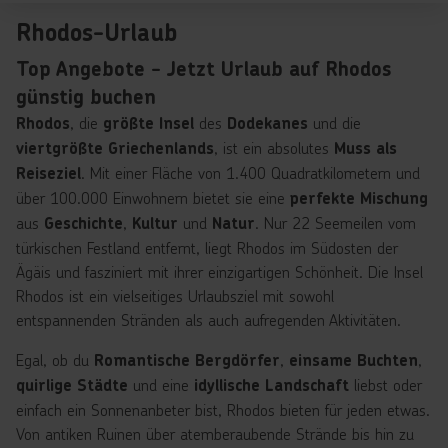
Rhodos-Urlaub
Top Angebote - Jetzt Urlaub auf Rhodos
günstig buchen
, die
des
und die
Rhodos
größte Insel
Dodekanes
, ist ein absolutes
viertgrößte Griechenlands
Muss als
. Mit einer Fläche von 1.400 Quadratkilometern und
Reiseziel
über 100.000 Einwohnern bietet sie eine
perfekte Mischung
aus
,
und
. Nur 22 Seemeilen vom
Geschichte
Kultur
Natur
türkischen Festland entfernt, liegt Rhodos im Südosten der
Ägäis und fasziniert mit ihrer einzigartigen Schönheit. Die Insel
Rhodos ist ein vielseitiges Urlaubsziel mit sowohl
entspannenden Stränden als auch aufregenden Aktivitäten.
Egal, ob du
,
,
Romantische Bergdörfer
einsame Buchten
und eine
liebst oder
quirlige Städte
idyllische Landschaft
einfach ein Sonnenanbeter bist, Rhodos bieten für jeden etwas.
Von antiken Ruinen über atemberaubende Strände bis hin zu