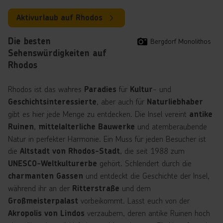
Aktivurlaub auf Rhodos
Die besten
Bergdorf Monolithos
Sehenswürdigkeiten auf
Rhodos
Rhodos ist das wahres
für
- und
Paradies
Kultur
, aber auch für
Geschichtsinteressierte
Naturliebhaber
gibt es hier jede Menge zu entdecken. Die Insel vereint
antike
,
und atemberaubende
Ruinen
mittelalterliche
Bauwerke
Natur in perfekter Harmonie. Ein Muss für jeden Besucher ist
die
, die seit 1988 zum
Altstadt von Rhodos-Stadt
gehört. Schlendert durch die
UNESCO-Weltkulturerbe
und entdeckt die Geschichte der Insel,
charmanten Gassen
während ihr an der
und dem
Ritterstraße
vorbeikommt. Lasst euch von der
Großmeisterpalast
verzaubern, deren antike Ruinen hoch
Akropolis von Lindos