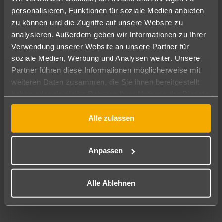
personalisieren, Funktionen für soziale Medien anbieten
zu können und die Zugriffe auf unsere Website zu
analysieren. Außerdem geben wir Informationen zu Ihrer
Verwendung unserer Website an unsere Partner für
soziale Medien, Werbung und Analysen weiter. Unsere
Partner führen diese Informationen möglicherweise mit
Thailand: Insel Koh Samui
1.151
€
ab
weiteren Daten zusammen, die Sie ihnen bereitgestellt
7 Nächte
+
Frühstück
pro Person
haben oder die sie im Rahmen Ihrer Nutzung der Dienste
gesammelt haben.
Alle zulassen
Anpassen
Alle Ablehnen