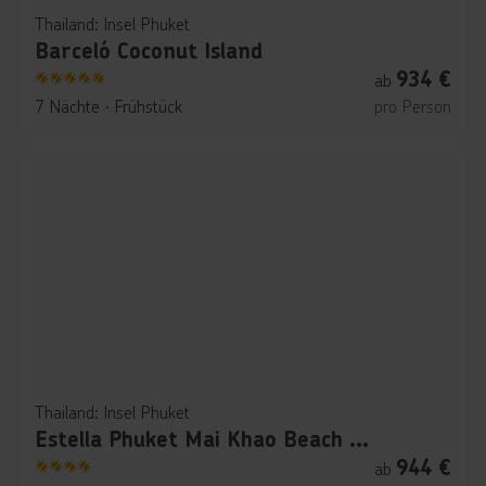
Thailand: Insel Phuket
Barceló Coconut Island
934
€
ab
5
7 Nächte
∙
Frühstück
pro Person
Thailand: Insel Phuket
Estella Phuket Mai Khao Beach Resort
944
€
ab
4