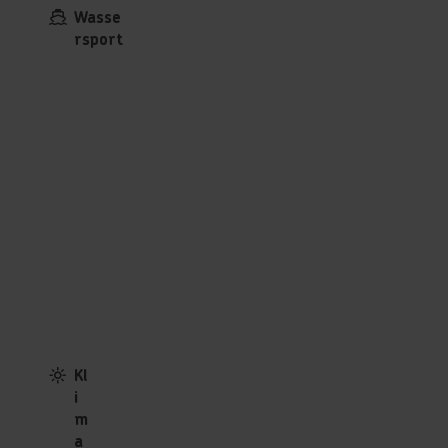
Wasse
rsport
Kl
i
m
a