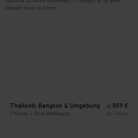
natürliche Schönheit interessierst – Thailand hat für jeden
Urlauber etwas zu bieten.
Thailand: Bangkok & Umgebung
859
€
ab
7 Nächte
+
Ohne Verpflegung
pro Person