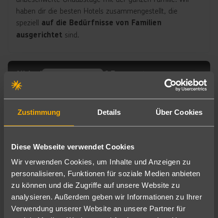
haben dir die besten Hotels zusammengestellt, die
speziell
auf die Bedürfnisse von Familien
sind.
ausgerichtet
All Inclusive-Hotels auf Formentera
Jetzt
entdecke
n
Zustimmung
Details
Über Cookies
Diese Webseite verwendet Cookies
Wir verwenden Cookies, um Inhalte und Anzeigen zu
All Inclusive-Urlaub auf Formentera
personalisieren, Funktionen für soziale Medien anbieten
zu können und die Zugriffe auf unsere Website zu
Formentera bietet eine Auswahl an All Inclusive-Hotels, in
analysieren. Außerdem geben wir Informationen zu Ihrer
denen du dich
kannst.
rundum verwöhnen lassen
Verwendung unserer Website an unsere Partner für
Diese Hotels bieten nicht nur
Unterkunft und