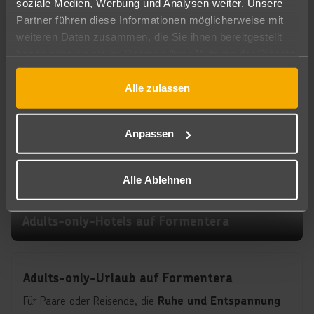
soziale Medien, Werbung und Analysen weiter. Unsere
, sondern auch
Verpflegung
zahlreiche
Partner führen diese Informationen möglicherweise mit
, die deinen
Freizeitangebote und Aktivitäten
weiteren Daten zusammen, die Sie ihnen bereitgestellt
Aufenthalt noch angenehmer machen. Entspanne dich
haben oder die sie im Rahmen Ihrer Nutzung der Dienste
ohne Sorgen um zusätzliche Kosten für die Verpflegung
gesammelt haben.
und genieße alles, was Formentera zu bieten hat.
Alle zulassen
Anpassen
Jetzt
entdecke
n
Alle Ablehnen
Adults-only-Hotels auf Formentera
Adults-only-Urlaub auf Formentera
Für Paare oder Reisende, die
Ruhe und Entspannung