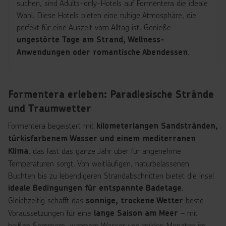
suchen, sind Adults-only-Hotels auf Formentera die ideale
Wahl. Diese Hotels bieten eine ruhige Atmosphäre, die
perfekt für eine Auszeit vom Alltag ist. Genieße
ungestörte Tage am Strand, Wellness-
.
Anwendungen oder romantische Abendessen
Formentera erleben: Paradiesische Strände
und Traumwetter
Formentera begeistert mit
kilometerlangen Sandstränden,
türkisfarbenem Wasser und einem mediterranen
, das fast das ganze Jahr über für angenehme
Klima
Temperaturen sorgt. Von weitläufigen, naturbelassenen
Buchten bis zu lebendigeren Strandabschnitten bietet die Insel
.
ideale Bedingungen für entspannte Badetage
Gleichzeitig schafft das
beste
sonnige, trockene Wetter
Voraussetzungen für eine
– mit
lange Saison am Meer
heißen Sommern, warmem Wasser und milden Monaten im