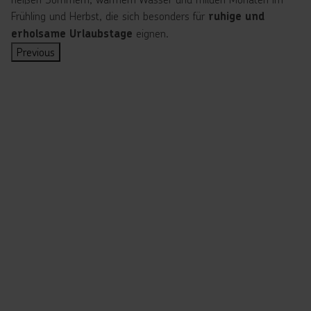
Frühling und Herbst, die sich besonders für
ruhige und
eignen.
erholsame Urlaubstage
Previous
Die
Wetter
schönsten
und
Strände
Klima
auf
auf
Formentera
Formentera
F
D
o
a
r
s
m
K
e
l
n
i
t
m
e
a
r
a
a
u