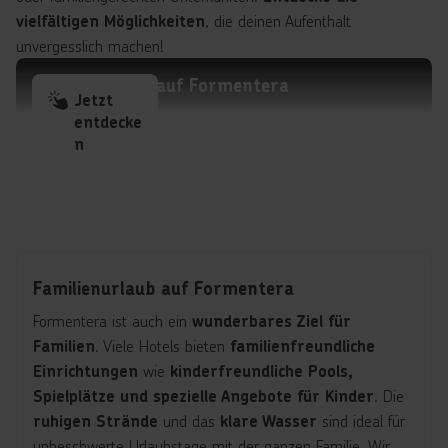
, die deinen Aufenthalt
vielfältigen Möglichkeiten
unvergesslich machen!
Familienhotels auf Formentera
Jetzt
entdecke
n
Familienurlaub auf Formentera
Formentera ist auch ein
wunderbares Ziel für
. Viele Hotels bieten
Familien
familienfreundliche
wie
Einrichtungen
kinderfreundliche Pools,
. Die
Spielplätze und spezielle Angebote für Kinder
und das
sind ideal für
ruhigen Strände
klare Wasser
unbeschwerte Urlaubstage mit der ganzen Familie. Wir