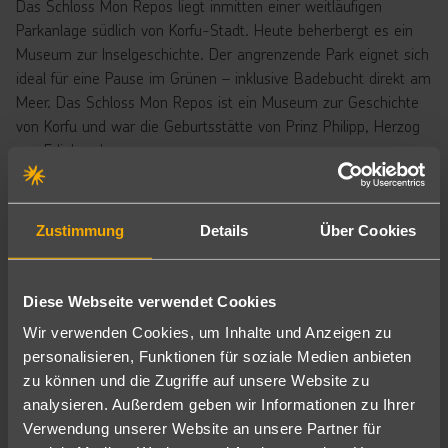
Das Schloss Mon Repos liegt inmitten einer weitläufigen
Parkanlage südlich von Korfu-Stadt. Heute beherbergt es ein
Museum zur Inselgeschichte. Der angrenzende Park eignet sich
ideal für eine Pause im Grünen – inklusive Badebucht direkt am
Meer. Das Schloss Mon Repos ist ein Museum zur Geschichte
von Korfu und war die Geburtsstätte von Prinz Philipp, Herzog
von Edinburgh.
:
https://maps.app.goo.gl/cBg5A7CdBYskfGfR7
Location
Zustimmung
Details
Über Cookies
Diese Webseite verwendet Cookies
Wir verwenden Cookies, um Inhalte und Anzeigen zu
personalisieren, Funktionen für soziale Medien anbieten
zu können und die Zugriffe auf unsere Website zu
analysieren. Außerdem geben wir Informationen zu Ihrer
Verwendung unserer Website an unsere Partner für