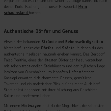
verpassen solltest! Diesen und weitere Ausflüge kannst du nach
deiner Korfu-Buchung über unser Reiseportal
Mein
buchen.
schauinsland
Authentische Dörfer und Genuss
Abseits der bekannten
und
Strände
Sehenswürdigkeiten
bietet Korfu zahlreiche
und
, in denen du das
Dörfer
Städte
authentische Inselleben hautnah erleben kannst. Das Bergdorf
Paleo Perithia, eines der ältesten Dörfer der Insel, verzaubert
mit seinen traditionellen Steinhäusern und der idyllischen Lage
inmitten von Olivenhainen. Im lebhaften Hafenstädtchen
Kassiopi erwarten dich charmante Gassen, gemütliche
Tavernen und ein malerischer Blick auf das Meer. Auch Korfu
Stadt selbst begeistert mit ihrer Mischung aus Geschichte,
Kultur und modernem Leben.
Mit einem
hast du die Möglichkeit, die schönsten
Mietwagen