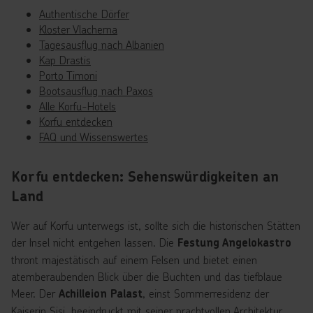
Authentische Dörfer
Kloster Vlacherna
Tagesausflug nach Albanien
Kap Drastis
Porto Timoni
Bootsausflug nach Paxos
Alle Korfu-Hotels
Korfu entdecken
FAQ und Wissenswertes
Korfu entdecken: Sehenswürdigkeiten an
Land
Wer auf Korfu unterwegs ist, sollte sich die historischen Stätten
der Insel nicht entgehen lassen. Die
Festung Angelokastro
thront majestätisch auf einem Felsen und bietet einen
atemberaubenden Blick über die Buchten und das tiefblaue
Meer. Der
, einst Sommerresidenz der
Achilleion Palast
Kaiserin Sisi, beeindruckt mit seiner prachtvollen Architektur