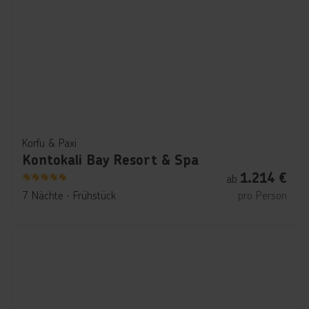
Korfu & Paxi
Kontokali Bay Resort & Spa
1.214
€
ab
5
7 Nächte
∙
Frühstück
pro Person