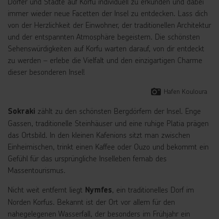
Dörfer und Städte auf Korfu individuell zu erkunden und dabei
immer wieder neue Facetten der Insel zu entdecken. Lass dich
von der Herzlichkeit der Einwohner, der traditionellen Architektur
und der entspannten Atmosphäre begeistern. Die schönsten
Sehenswürdigkeiten auf Korfu warten darauf, von dir entdeckt
zu werden – erlebe die Vielfalt und den einzigartigen Charme
dieser besonderen Insel!
Hafen Kouloura
zählt zu den schönsten Bergdörfern der Insel. Enge
Sokraki
Gassen, traditionelle Steinhäuser und eine ruhige Platia prägen
das Ortsbild. In den kleinen Kafenions sitzt man zwischen
Einheimischen, trinkt einen Kaffee oder Ouzo und bekommt ein
Gefühl für das ursprüngliche Inselleben fernab des
Massentourismus.
Nicht weit entfernt liegt
, ein traditionelles Dorf im
Nymfes
Norden Korfus. Bekannt ist der Ort vor allem für den
nahegelegenen Wasserfall, der besonders im Frühjahr ein