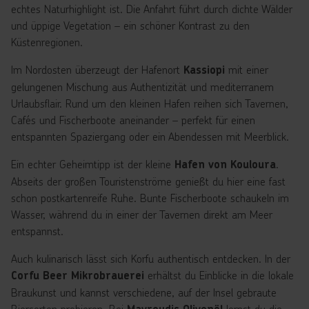
echtes Naturhighlight ist. Die Anfahrt führt durch dichte Wälder
und üppige Vegetation – ein schöner Kontrast zu den
Küstenregionen.
Im Nordosten überzeugt der Hafenort
mit einer
Kassiopi
gelungenen Mischung aus Authentizität und mediterranem
Urlaubsflair. Rund um den kleinen Hafen reihen sich Tavernen,
Cafés und Fischerboote aneinander – perfekt für einen
entspannten Spaziergang oder ein Abendessen mit Meerblick.
Ein echter Geheimtipp ist der kleine
.
Hafen von Kouloura
Abseits der großen Touristenströme genießt du hier eine fast
schon postkartenreife Ruhe. Bunte Fischerboote schaukeln im
Wasser, während du in einer der Tavernen direkt am Meer
entspannst.
Auch kulinarisch lässt sich Korfu authentisch entdecken. In der
erhältst du Einblicke in die lokale
Corfu Beer Mikrobrauerei
Braukunst und kannst verschiedene, auf der Insel gebraute
Biersorten probieren. Bei
lernst du die