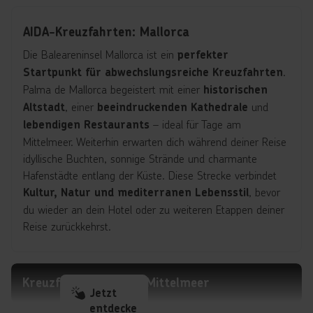
AIDA-Kreuzfahrten: Mallorca
Die Baleareninsel Mallorca ist ein
perfekter
.
Startpunkt für abwechslungsreiche Kreuzfahrten
Palma de Mallorca begeistert mit einer
historischen
, einer
und
Altstadt
beeindruckenden Kathedrale
– ideal für Tage am
lebendigen Restaurants
Mittelmeer. Weiterhin erwarten dich während deiner Reise
idyllische Buchten, sonnige Strände und charmante
Hafenstädte entlang der Küste. Diese Strecke verbindet
, bevor
Kultur, Natur und mediterranen Lebensstil
du wieder an dein Hotel oder zu weiteren Etappen deiner
Reise zurückkehrst.
Kreuzfahrten Region Mittelmeer
Jetzt
entdecke