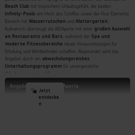
mit tropischem Urlaubsgefühl, die beiden
Beach Club
am Heck des Schiffes sowie der Four Elements
Infinity-Pools
Bereich mit
und
.
Wasserrutschen
Klettergarten
Kulinarisch überzeugt die AIDAperla mit einer
großen Auswahl
, während der
an Restaurants und Bars
Spa und
ideale Voraussetzungen für
moderne Fitnessbereiche
Erholung und Wohlbefinden schaffen. Abgerundet wird das
Angebot durch ein
abwechslungsreiches
für unvergessliche
Unterhaltungsprogramm
Urlaubsmomente auf See.
Angebote mit der AIDAperla
Jetzt
entdecke
n