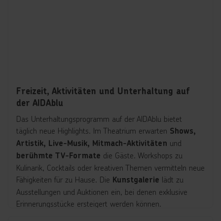
Für Getränke und kleine Erfrischungen sorgen die Bars an
Bord. Die
ikonische AIDA Bar im Sterndesign, die
und die
Pool Bar, die Time Out Bar, die Pier 3 Bar
bieten alles von Kaffee über Cocktails bis zu
Beach Bar
frisch gezapftem Bier. In der
kann abends
Anytime Bar
unter freiem Himmel zu DJ-Beats getanzt und der
Sonnenaufgang an der Reling bewundert werden. Für
Süßes und Kaffee sorgt das
Freizeit, Aktivitäten und Unterhaltung auf
, während die
Café Mare
der AIDAblu
kleine und große Gäste mit kreativen
Eisbar
Eisvariationen verwöhnt.
Das Unterhaltungsprogramm auf der AIDAblu bietet
täglich neue Highlights. Im Theatrium erwarten
Shows,
und
Artistik, Live-Musik, Mitmach-Aktivitäten
die Gäste. Workshops zu
berühmte TV-Formate
Kulinarik, Cocktails oder kreativen Themen vermitteln neue
Fähigkeiten für zu Hause. Die
lädt zu
Kunstgalerie
Ausstellungen und Auktionen ein, bei denen exklusive
Erinnerungsstücke ersteigert werden können.