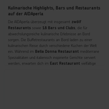
Kulinarische Highlights, Bars und Restaurants
auf der AIDAperla
Die AIDAperla überzeugt mit insgesamt
zwölf
sowie
, die für
Restaurants
18 Bars und Clubs
abwechslungsreiche kulinarische Erlebnisse an Bord
sorgen. Die Buffetrestaurants an Bord laden zu einer
kulinarischen Reise durch verschiedene Küchen der Welt
ein. Während im
mediterrane
Bella Donna Restaurant
Spezialitäten und italienisch inspirierte Gerichte serviert
werden, erwarten dich im
vielfältige
East Restaurant
asiatische Köstlichkeiten. Das
Markt Restaurant
überzeugt mit einer abwechslungsreichen Auswahl
internationaler Speisen und wechselnden
Themenangeboten. Familien finden im
Fuego
beliebte Gerichte für Groß und Klein,
Restaurant
während das
mit
Weite Welt Restaurant
internationalen Spezialitäten aus verschiedenen Ländern