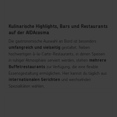
Kulinarische Highlights, Bars und Restaurants
auf der AIDAcosma
Die gastronomische Auswahl an Bord ist besonders
gestaltet. Neben
umfangreich und vielseitig
hochwertigen à-la-Carte-Restaurants, in denen Speisen
in ruhiger Atmosphäre serviert werden, stehen
mehrere
zur Verfügung, die eine flexible
Buffetrestaurants
Essensgestaltung ermöglichen. Hier kannst du täglich aus
und wechselnden
internationalen Gerichten
Spezialitäten wählen.
Zu den besonderen Highlights zählt das
Beach House
, das moderne Gerichte in entspannter
Restaurant
Umgebung bietet. Das
Time Machine Restaurant
verbindet Kulinarik mit einem
und
innovativen Erlebnis