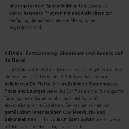
erlebbar machen.
. Zusätzlich
altersgerechten Spielmöglichkeiten
stehen
zur
betreute Programme und Aktivitäten
Verfügung, die auf verschiedene Altersgruppen
abgestimmt sind.
Großzügige Poolbereiche, Familienkabinen und
ermöglichen eine
gemeinsame Aufenthaltsbereiche
flexible Gestaltung des Aufenthalts. Während Kinder
AIDAblu: Entspannung, Abenteuer und Genuss auf
betreute Angebote nutzen oder Spielbereiche erkunden,
14 Decks
stehen Erwachsenen zahlreiche
Rückzugsorte und
Die AIDAblu wurde 2010 in Dienst gestellt und gehört mit 252
zur Verfügung. Dadurch
Entspannungsbereiche
Metern Länge, 14 Decks und 1.100 Gästekabinen
zur
entsteht eine ausgewogene Kombination aus
. Mit
beliebten AIDA-Flotte
großzügigen Sonnendecks,
gemeinsamen Erlebnissen und individuellen
bietet das Schiff zahlreiche Rückzugsorte
Pools und Lounges
Freizeitmöglichkeiten.
für entspannte Momente, aber auch viel Raum für
abwechslungsreiche Aktivitäten. Die Kabinen reichen von
über
gemütlichen Innenkabinen
Meerblick- und
bis hin zu
, die teilweise
Balkonkabinen
luxuriösen Suiten
mit Blick auf das Meer ausgestattet sind.