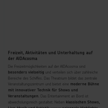
schafft eine
während
außergewöhnliche Atmosphäre
des Essens. Ergänzt wird das Angebot durch
zahlreiche
, die sich über mehrere Decks verteilen
Bars und Cafés
und sowohl tagsüber als auch am Abend genutzt werden
können.
Freizeit, Aktivitäten und Unterhaltung auf
der AIDAcosma
Die Freizeitmöglichkeiten auf der AIDAcosma sind
und verteilen sich über zahlreiche
besonders vielseitig
Bereiche des Schiffes. Das Theatrium bildet das zentrale
Veranstaltungszentrum und bietet eine
moderne Bühne
mit innovativer Technik für Shows und
. Das Entertainment an Bord ist
Veranstaltungen
abwechslungsreich gestaltet: Neben
klassischen Shows,
sorgen