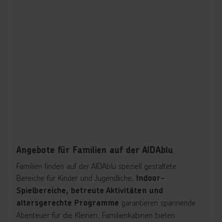
Sportlich aktive Gäste können die
modernen
Fitnessbereiche, Joggingstrecken auf dem
nutzen.
Sonnendeck oder Boulder-Wände
Poolpartys, Live-DJ-Musik und tägliche Events
sorgen für unvergessliche Momente. Gleichzeitig bieten
Lounges und Sonnendecks ausreichend Platz für
Entspannung.
Angebote für Familien auf der AIDAblu
Familien finden auf der AIDAblu speziell gestaltete
Bereiche für Kinder und Jugendliche.
Indoor-
Spielbereiche, betreute Aktivitäten und
garantieren spannende
altersgerechte Programme
Abenteuer für die Kleinen. Familienkabinen bieten