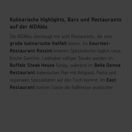
Kulinarische Highlights, Bars und Restaurants
auf der AIDAblu
Die AIDAblu überzeugt mit acht Restaurants, die eine
bieten. Im
große kulinarische Vielfalt
Gourmet-
kreieren Spitzenköche täglich neue,
Restaurant Rossini
frische Gerichte. Liebhaber saftiger Steaks werden im
fündig, während im
Buffalo Steak House
Bella Donna
italienisches Flair mit Antipasti, Pasta und
Restaurant
regionalen Spezialitäten auf den Tisch kommt. Im
East
können Gäste die Raffinesse asiatischer
Restaurant
Küchen von Thailand bis Japan erleben, während das
frische Produkte aus ganz Europa
Markt Restaurant
serviert. Burger-Fans genießen ihre Lieblingskreationen im
, und im
wird exklusiv an
Best Burger @ Sea
Brauhaus
Bord
ausgeschenkt.
frisch gebrautes Bier