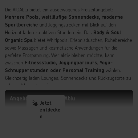
Die AIDAblu bietet ein ausgewogenes Freizeitangebot:
Mehrere Pools, weitläufige Sonnendecks, moderne
und Joggingstrecken mit Blick auf den
Sportbereiche
Horizont laden zu aktiven Stunden ein. Das
Body & Soul
bietet Whirlpools, Erlebnisduschen, Ruhebereiche
Organic Spa
sowie Massagen und kosmetische Anwendungen für die
perfekte Entspannung. Wer aktiv bleiben möchte, kann
zwischen
Fitnessstudio, Joggingparcours, Yoga-
wählen.
Schnupperstunden oder Personal Training
Gleichzeitig laden Lounges, Sonnendecks und Rückzugsorte zu
ruhigen Momenten ein.
Angebote mit der AIDAblu
Jetzt
entdecke
n