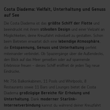
für Fußball, Volleyball, Basketball und
Multisportplätze
Tennis.
Costa Diadema: Vielfalt, Unterhaltung und Genuss
auf See
Für Familien gibt es die
Squok Baby Area (0–6 Jahre)
Die Costa Diadema ist das
und
größte Schiff der Flotte
und den
, die Spiel und
Squok-Kinderclub (3–11 Jahre)
beeindruckt mit ihrem
und einer Vielzahl an
stilvollen Design
Betreuung kombinieren.
Wellness und Schönheit
Möglichkeiten, deine Kreuzfahrt individuell zu gestalten. Schon
stehen ebenfalls im Mittelpunkt: Im Beauty Spa Solemio,
beim Betreten erwartet dich eine
,
lebendige Atmosphäre
im Solemio Beauty Salon oder in der Elemis Boutique
die
perfekt
Entspannung, Genuss und Unterhaltung
erwarten dich
Massagen, Kosmetik, Friseurservices
miteinander verbindet. Ob Spaziergänge über die Außendecks,
für Körper und Geist.
und exklusive Anwendungen
den Blick auf das Meer genießen oder auf spannende
Abends begeistert das Colosseo mit
Erlebnisse freuen – dieses Schiff eröffnet dir jeden Tag neue
Shows, Akrobatik,
Eindrücke.
, ergänzt durch die Poltrona Frau
Tänzern und Musik
Arena für zusätzliche Unterhaltung. Weitere Highlights sind
Mit 756 Balkonkabinen, 11 Pools und Whirlpools, 8
das
Kasino Granducato, der VR Space und das
Restaurants sowie 11 Bars und Lounges bietet die Costa
für alle Altersgruppen. So
Arkade Spiele Zimmer
Diadema
großzügige Bereiche für Erholung und
vereint die Costa Toscana Aktivität, Entspannung, Wellness
. Dank
Unterhaltung
moderner Starlink-
und Unterhaltung perfekt an einem Ort.
kannst du während deiner Kreuzfahrt
Internetverbindung