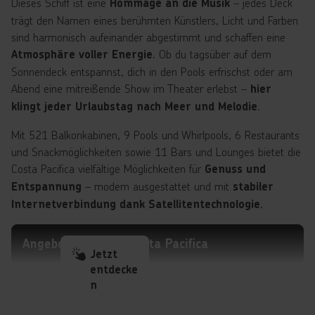
Dieses Schiff ist eine
– jedes Deck
Hommage an die Musik
Außenbereich und die Squok Baby Area, die
Spiel und
trägt den Namen eines berühmten Künstlers, Licht und Farben
kombinieren. Für
Betreuung
Erholung und
sind harmonisch aufeinander abgestimmt und schaffen eine
sorgen das Beauty Spa Solemio, der
Wohlbefinden
. Ob du tagsüber auf dem
Atmosphäre voller Energie
Solemio Beauty Salon sowie das Winter Garden für
Sonnendeck entspannst, dich in den Pools erfrischst oder am
.
entspannte Stunden
Abend eine mitreißende Show im Theater erlebst –
hier
wie der Diana Balkon bieten fantastische
Außenbereiche
.
klingt jeder Urlaubstag nach Meer und Melodie
Aussichten und Möglichkeiten für
,
Mannschaftsspiele
Mit 521 Balkonkabinen, 9 Pools und Whirlpools, 6 Restaurants
während die Sonnendecks und Pools für
erholsame
und Snackmöglichkeiten sowie 11 Bars und Lounges bietet die
bereitstehen.
Momente
Einkaufsmöglichkeiten,
Costa Pacifica vielfältige Möglichkeiten für
Genuss und
interaktive Erlebnisbereiche und Serviceangebote
– modern ausgestattet und mit
Entspannung
stabiler
runden das vielfältige Freizeitangebot ab.
.
Internetverbindung dank Satellitentechnologie
Die Costa Diadema vereint
modernes Design,
kulinarische Vielfalt, Wellness, Sport und
Angebote mit der Costa Pacifica
Jetzt
auf ideale Weise – ein Schiff, das jedem
Unterhaltung
entdecke
Tag auf See Abwechslung, Genuss und Komfort verleiht.
n