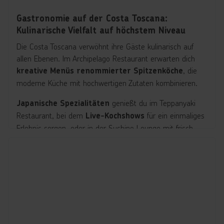
Gastronomie auf der Costa Toscana:
Kulinarische Vielfalt auf höchstem Niveau
Die Costa Toscana verwöhnt ihre Gäste kulinarisch auf
allen Ebenen. Im Archipelago Restaurant erwarten dich
, die
kreative Menüs renommierter Spitzenköche
moderne Küche mit hochwertigen Zutaten kombinieren.
genießt du im Teppanyaki
Japanische Spezialitäten
Restaurant, bei dem
für ein einmaliges
Live-Kochshows
Erlebnis sorgen, oder in der Sushino Lounge mit frisch
zubereiteten Nigiri, Maki und Sashimi.
Italienische
findest du in der Pummid’Oro Pizzeria,
Klassiker
während das
La Sagra Dei Sapori
Buffetrestaurant
täglich Frühstück, Mittag- und Abendessen bietet.
Weitere Highlights sind das
Bellavista-Élite Suite &
,
Club Restaurant für exklusive Gourmet-Erlebnisse
das Ferrari Spazio Bollicine Restaurant mit