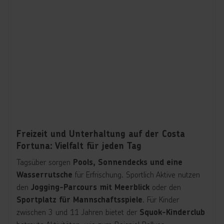
das Élite Suite & Club Restaurant bereit.
genießt du in der Gelateria Amarillo,
Süße Pausen
während Bars wie die Conte di Savoia 1932 Grand Bar,
die Bar Classico Roma, die Conte Rosso 1921 Wine Bar
oder die Leonardo Da Vinci 1960 Lounge
stilvolle
sind.
Treffpunkte für den Abend
Freizeit und Unterhaltung auf der Costa
Fortuna: Vielfalt für jeden Tag
Tagsüber sorgen
Pools, Sonnendecks und eine
für Erfrischung. Sportlich Aktive nutzen
Wasserrutsche
den
oder den
Jogging-Parcours mit Meerblick
. Für Kinder
Sportplatz für Mannschaftsspiele
zwischen 3 und 11 Jahren bietet der
Squok-Kinderclub