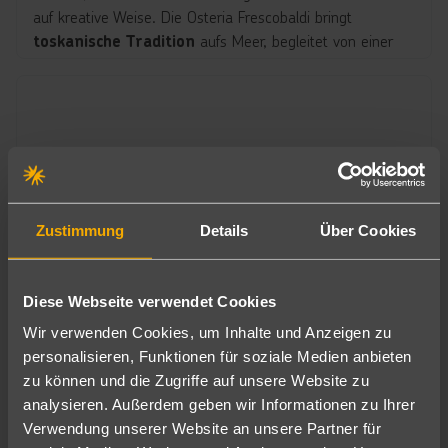
auf kreative Weise. Die Osteria Frescobaldi bringt
aufs Meer, begleitet von einer
toskanische Tradition
stilvollen Frescobaldi Wine Experience.
Weitere Highlights sind das Teppanyaki Restaurant mit
, das
Sushino at Costa,
Live-Kochshow
Sushi-Bistro
die beliebte Pummid’Oro Pizzeria sowie das
Buffetrestaurant La Sagra dei Sapori. Im Green Healthy
Food-Bereich findest du
ausgewogene Bowls, Salate
.
und frisches Obst
Zustimmung
Details
Über Cookies
Für den
sorgen
kleinen Genussmoment
Nutella at
, die
oder die
Costa
Gelateria Amarillo
Kebab
Diese Webseite verwendet Cookies
. Bars wie die
, die
Experience
Campari Bar
Ferrari
Wir verwenden Cookies, um Inhalte und Anzeigen zu
, die
oder das
Spazio Bollicine
Settimo Cielo Bar
personalisieren, Funktionen für soziale Medien anbieten
auf der Piazza Colosseo runden
Caffè Vergnano 1882
zu können und die Zugriffe auf unsere Website zu
das Angebot stilvoll ab.
analysieren. Außerdem geben wir Informationen zu Ihrer
Verwendung unserer Website an unsere Partner für