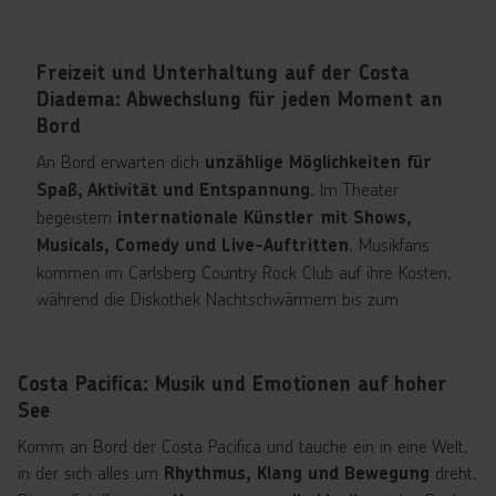
Freizeit und Unterhaltung auf der Costa
Diadema: Abwechslung für jeden Moment an
Bord
An Bord erwarten dich
unzählige Möglichkeiten für
. Im Theater
Spaß, Aktivität und Entspannung
begeistern
internationale Künstler mit Shows,
. Musikfans
Musicals, Comedy und Live-Auftritten
kommen im Carlsberg Country Rock Club auf ihre Kosten,
während die Diskothek Nachtschwärmern bis zum
Sonnenaufgang Tanzvergnügen bietet. Für klassische
Spiele sorgen das Kartenzimmer und das Arkade Spiele
Zimmer.
Costa Pacifica: Musik und Emotionen auf hoher
See
Sportlich Aktive nutzen das
Gym, den Sportplatz oder
Komm an Bord der Costa Pacifica und tauche ein in eine Welt,
. Familien genießen die
die Joggingstrecken an Deck
in der sich alles um
dreht.
Rhythmus, Klang und Bewegung
, darunter der Squok
Squok-Kinderbereiche