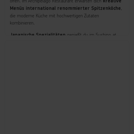
offen. Im Archipelago Restaurant erwarten dich
kreative
,
Menüs international renommierter Spitzenköche
die moderne Küche mit hochwertigen Zutaten
kombinieren.
genießt du im Sushino at
Japanische Spezialitäten
Costa, während die Pummid’Oro Pizzeria
traditionelle
mit frischen Zutaten serviert.
italienische Klassiker
bietet das Salty
Lockeres Street-Food-Erlebnis
Beach Street Food, direkt am Poolbereich, und verführt
mit
.
Burgern, Focaccia und süßen Spezialitäten
Weitere kulinarische Highlights sind das Fiorentino
Restaurant, Corona Blu Restaurant, Adularia Restaurant
und das La Fiorentina Steak House, ergänzt durch
wie die Aperol Spritz Bar, Sunset Bar,
exklusive Bars
Grand Bar Orlov, DiVino Gran Duca di Toscana, Piano Bar
und Atrium Eliodoro Bar. Für
sorgen die
süße Momente
Gelateria Amarillo und die Nutella at Costa Station.