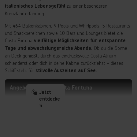
das
.
Arkade Spiele Zimmer
zu einer besonderen
italienisches Lebensgefühl
Kreuzfahrterfahrung.
An Bord der Costa Smeralda verschmelzen
italienische
Eleganz, moderne Erlebniswelten und kulinarische
Mit 464 Balkonkabinen, 9 Pools und Whirlpools, 5 Restaurants
zu einer Kreuzfahrt, die Genuss, Design und
und Snackbereichen sowie 10 Bars und Lounges bietet die
Vielfalt
Costa Fortuna
Unterhaltung auf besondere Weise verbindet.
vielfältige Möglichkeiten für entspannte
. Ob du die Sonne
Tage und abwechslungsreiche Abende
an Deck genießt, durch das eindrucksvolle Costa Atrium
schlenderst oder dich in deine Kabine zurückziehst – dieses
Schiff steht für
.
stilvolle Auszeiten auf See
Angebote mit der Costa Fortuna
Jetzt
entdecke
n