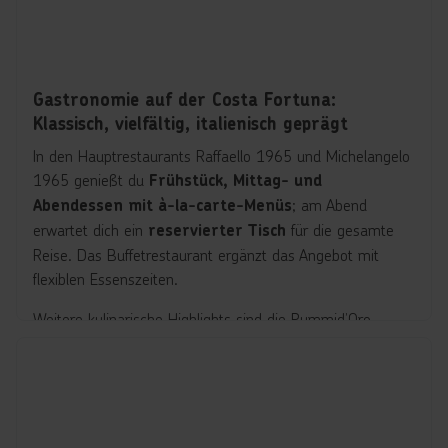
Gastronomie auf der Costa Fortuna:
Klassisch, vielfältig, italienisch geprägt
In den Hauptrestaurants Raffaello 1965 und Michelangelo
1965 genießt du
Frühstück, Mittag- und
; am Abend
Abendessen mit à-la-carte-Menüs
erwartet dich ein
für die gesamte
reservierter Tisch
Reise. Das Buffetrestaurant ergänzt das Angebot mit
flexiblen Essenszeiten.
Weitere kulinarische Highlights sind die Pummid’Oro
Pizzeria mit
, das The Salty
original italienischer Pizza
Beach Street Food am Pool, Grill Lovers
mit
sowie das
ausgewählten Fleischspezialitäten
romantische Dinner Under the Stars Restaurant
auf der Panoramaterrasse. Für exklusive Momente steht