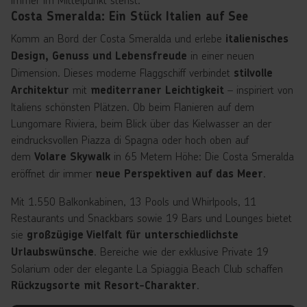
Costa Smeralda: Ein Stück Italien auf See
Komm an Bord der Costa Smeralda und erlebe
italienisches
in einer neuen
Design, Genuss und Lebensfreude
Dimension. Dieses moderne Flaggschiff verbindet
stilvolle
mit
– inspiriert von
Architektur
mediterraner Leichtigkeit
Italiens schönsten Plätzen. Ob beim Flanieren auf dem
Lungomare Riviera, beim Blick über das Kielwasser an der
eindrucksvollen Piazza di Spagna oder hoch oben auf
dem
in 65 Metern Höhe: Die Costa Smeralda
Volare Skywalk
eröffnet dir immer
.
neue Perspektiven auf das Meer
Mit 1.550 Balkonkabinen, 13 Pools und Whirlpools, 11
Restaurants und Snackbars sowie 19 Bars und Lounges bietet
sie
großzügige Vielfalt für unterschiedlichste
. Bereiche wie der exklusive Private 19
Urlaubswünsche
Solarium oder der elegante La Spiaggia Beach Club schaffen
.
Rückzugsorte mit Resort-Charakter