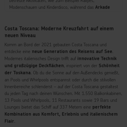
betreute Aktivitäten, wie zum Beispiel Rallyes,
Modenschauen und Kinderdisco, während das
Arkade
Unterhaltung für Groß und Klein
Spiele Zimmer
bereithält.
Costa Toscana: Moderne Kreuzfahrt auf einem
Am Abend erwartet dich ein abwechslungsreiches
neuen Niveau
Programm im Theater mit
Musicals, Comedy und
Komm an Bord der 2021 gebauten Costa Toscana und
. Wer sein Glück versuchen möchte, besucht
Akrobatik
entdecke eine
.
neue Generation des Reisens auf See
das
(ab 18 Jahren), Nachtschwärmer zieht es in
Kasino
Modernes italienisches Design trifft auf
innovative Technik
die
.
Diskothek
, inspiriert von der
und großzügige Deckflächen
Schönheit
Erholung findest du im Beauty Spa Solemio oder im
. Ob du die Sonne auf den Außendecks genießt,
der Toskana
Solemio Beauty Salon mit
Kosmetik-, Wellness- und
an Pools und Whirlpools entspannst oder durch die stilvollen
.
Innenbereiche schlenderst – auf der Costa Toscana gestaltest
Friseuranwendungen
du jeden Tag nach deinen Wünschen. Mit 1.550 Balkonkabinen,
Die Costa Fortuna verbindet
nostalgische Eleganz mit
13 Pools und Whirlpools, 11 Restaurants sowie 19 Bars und
– eine Kreuzfahrt, die stilvolle
modernem Komfort
Lounges bietet das Schiff auf 337 Metern eine
perfekte
Atmosphäre, italienische Genussmomente und
Kombination aus Komfort, Erlebnis und italienischem
abwechslungsreiche Unterhaltung harmonisch vereint.
.
Flair