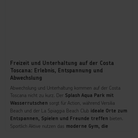
, KikiPoke für
Fischkreationen und Schaumwein
, sowie Carlsberg Club & Bistro mit
frische Poke Bowls
. Für süße Momente
Grillspezialitäten und Live-Musik
sorgen die Gelateria Amarillo und der Nutella at Costa
Bereich.
wie die Aperol Spritz Bar,
Zahlreiche Bars
Campari Bar, Granducato Bar oder Caffè Vergnano 1882
runden das kulinarische Angebot ab.
Freizeit und Unterhaltung auf der Costa
Toscana: Erlebnis, Entspannung und
Abwechslung
Abwechslung und Unterhaltung kommen auf der Costa
Toscana nicht zu kurz. Der
Splash Aqua Park mit
sorgt für Action, während Versilia
Wasserrutschen
Beach und der La Spiaggia Beach Club
ideale Orte zum
bieten.
Entspannen, Spielen und Freunde treffen
Sportlich Aktive nutzen das
moderne Gym, die
entlang des Decks oder die
Jogging-Strecke