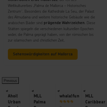
Weltkulturerbes „Palma de Mallorca – Historisches
Zentrum“. Besonders die Kathedrale La Seu, der Palast
des Almudaina und weitere historische Gebäude wie die
arabischen Bäder sind
. Diese
prägende Wahrzeichen
Stätten spiegeln die verschiedenen kulturellen Epochen
wider, die Palma geprägt haben, von der römischen bis
zur islamischen und christlichen Zeit.
Sehenswürdigkeiten auf Mallorca
Previous
Spanien ∙ Mallorca ∙ Playa de Palma
Spanien ∙ Mallorca ∙ Playa de Palma
Spanien ∙ Mallorca ∙ S`Arenal
Spanien ∙ Mal
C
C
C
C
a.
a.
a.
a.
Ahoi!
MLL
whala!fun
MLL
3
3
3
3
Urban
Palma
Caribbean
0
0
0
0
4