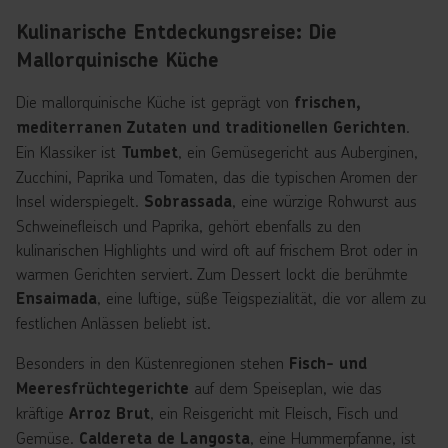
Kulinarische Entdeckungsreise: Die
Mallorquinische Küche
Die mallorquinische Küche ist geprägt von
frischen,
.
mediterranen Zutaten und traditionellen Gerichten
Ein Klassiker ist
, ein Gemüsegericht aus Auberginen,
Tumbet
Zucchini, Paprika und Tomaten, das die typischen Aromen der
Insel widerspiegelt.
, eine würzige Rohwurst aus
Sobrassada
Schweinefleisch und Paprika, gehört ebenfalls zu den
kulinarischen Highlights und wird oft auf frischem Brot oder in
warmen Gerichten serviert. Zum Dessert lockt die berühmte
, eine luftige, süße Teigspezialität, die vor allem zu
Ensaimada
festlichen Anlässen beliebt ist.
Besonders in den Küstenregionen stehen
Fisch- und
auf dem Speiseplan, wie das
Meeresfrüchtegerichte
kräftige
, ein Reisgericht mit Fleisch, Fisch und
Arroz Brut
Gemüse.
, eine Hummerpfanne, ist
Caldereta de Langosta