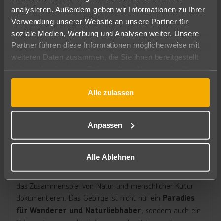
analysieren. Außerdem geben wir Informationen zu Ihrer
Verwendung unserer Website an unsere Partner für
soziale Medien, Werbung und Analysen weiter. Unsere
Partner führen diese Informationen möglicherweise mit
weiteren Daten zusammen, die Sie ihnen bereitgestellt
haben oder die sie im Rahmen Ihrer Nutzung der Dienste
gesammelt haben.
Alle zulassen
Das Tramuntana-Gebirge
Das Gebirge ist eine der
markantesten Landschaften
und wurde aufgrund seiner einzigartigen Natur
Mallorcas
Anpassen
sowie seiner Kulturgeschichte
2011 als UNESCO-
. Besonders
Weltkulturerbe ausgezeichnet
Alle Ablehnen
hervorzuheben sind die jahrhundertealten terrassierten
Felder, steinerne Dörfer und historische Wasserkanäle, die
das Zusammenspiel von Natur und menschlicher Kultur
dokumentieren. Das Gebirge ist nicht nur ein
Paradies
, sondern auch ein
für Wanderer und Naturliebhaber