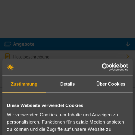
Angebote
Hotelbeschreibung
Hotelmerkmale
Bewertungen
Zustimmung
Details
Über Cookies
Lage und Umgebung
Diese Webseite verwendet Cookies
Angebote filtern
Wir verwenden Cookies, um Inhalte und Anzeigen zu
Ändere die Kriterien nach deinen Wünschen
personalisieren, Funktionen für soziale Medien anbieten
zu können und die Zugriffe auf unsere Website zu