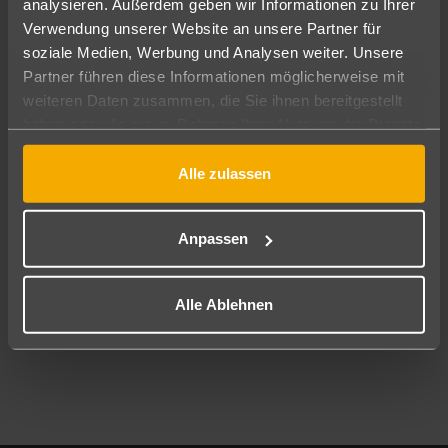
analysieren. Außerdem geben wir Informationen zu Ihrer
Pauschal
Nur Hotel
Verwendung unserer Website an unsere Partner für
soziale Medien, Werbung und Analysen weiter. Unsere
Abflughafen
Partner führen diese Informationen möglicherweise mit
Alle Abflughäfen
weiteren Daten zusammen, die Sie ihnen bereitgestellt
haben oder die sie im Rahmen Ihrer Nutzung der Dienste
Reisezeitraum
12.08.26
–
10.08.27
7-21 Nächte
gesammelt haben.
Alle zulassen
Reisende
2 Erwachsene
Keine Kinder
Anpassen
Mehr Filter anzeigen
Alle Ablehnen