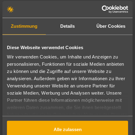
Zustimmung
Details
Über Cookies
Diese Webseite verwendet Cookies
Wir verwenden Cookies, um Inhalte und Anzeigen zu
personalisieren, Funktionen für soziale Medien anbieten
Mallorca
zu können und die Zugriffe auf unsere Website zu
BQ Sarah Hotel
analysieren. Außerdem geben wir Informationen zu Ihrer
Verwendung unserer Website an unsere Partner für
478
€
ab
4
soziale Medien, Werbung und Analysen weiter. Unsere
7 Nächte
∙
Frühstück
pro Person
Partner führen diese Informationen möglicherweise mit
weiteren Daten zusammen, die Sie ihnen bereitgestellt
haben oder die sie im Rahmen Ihrer Nutzung der Dienste
gesammelt haben.
Alle zulassen