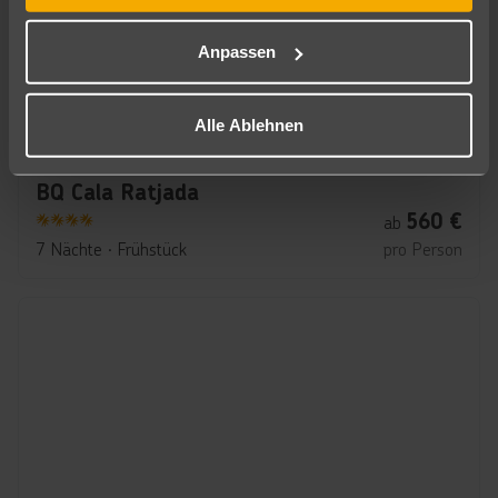
Anpassen
Alle Ablehnen
Mallorca
BQ Cala Ratjada
560
€
ab
4
7 Nächte
∙
Frühstück
pro Person