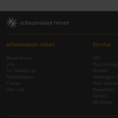
Footer
Footer navigation
schauinsland-reisen
Service
Bewerte uns
FAQ
Jobs
Flug und Ge
Für Reisebüros
Kontakt
Nachhaltigkeit
Mietwagen-
Presse
Mein schaui
Über uns
Newsletter
Service
WhatsApp