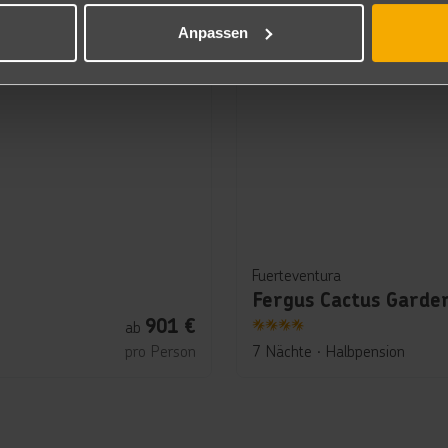
Anpassen
Fuerteventura
Fergus Cactus Garde
901
€
ab
4
pro Person
7 Nächte
∙
Halbpension