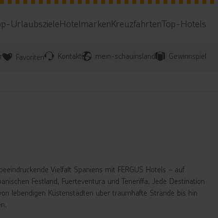
op-Urlaubsziele
Hotelmarken
Kreuzfahrten
Top-Hotels
r
Kontakt
mein-schauinsland
Gewinnspiel
Favoriten
beeindruckende Vielfalt Spaniens mit FERGUS Hotels – auf
anischen Festland, Fuerteventura und Teneriffa. Jede Destination
: von lebendigen Küstenstädten über traumhafte Strände bis hin
n.