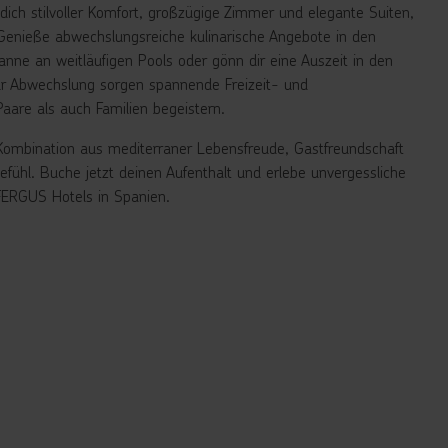
ich stilvoller Komfort, großzügige Zimmer und elegante Suiten,
Genieße abwechslungsreiche kulinarische Angebote in den
nne an weitläufigen Pools oder gönn dir eine Auszeit in den
r Abwechslung sorgen spannende Freizeit- und
aare als auch Familien begeistern.
Kombination aus mediterraner Lebensfreude, Gastfreundschaft
ühl. Buche jetzt deinen Aufenthalt und erlebe unvergessliche
 FERGUS Hotels in Spanien.