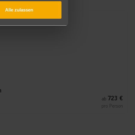
Alle zulassen
n
723
€
ab
pro Person