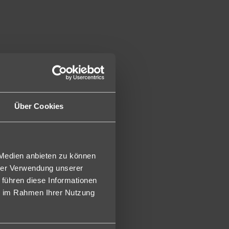
Über Cookies
s
a Park
 Waterpark
abi
 Medien anbieten zu können
hrer Verwendung unserer
 führen diese Informationen
ie im Rahmen Ihrer Nutzung
els