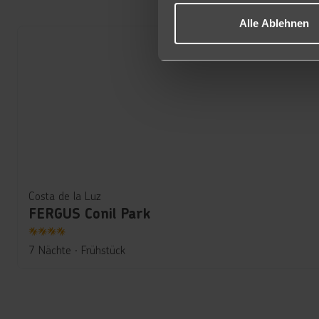
Alle Ablehnen
Costa de la Luz
FERGUS Conil Park
4
7 Nächte
∙
Frühstück