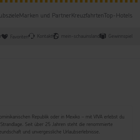
ubsziele
Marken und Partner
Kreuzfahrten
Top-Hotels
r
Kontakt
mein-schauinsland
Gewinnspiel
Favoriten
Dominikanischen Republik oder in Mexiko – mit VIVA erlebst du
 Strandlage. Seit über 25 Jahren steht die renommierte
freundschaft und unvergessliche Urlaubserlebnisse.