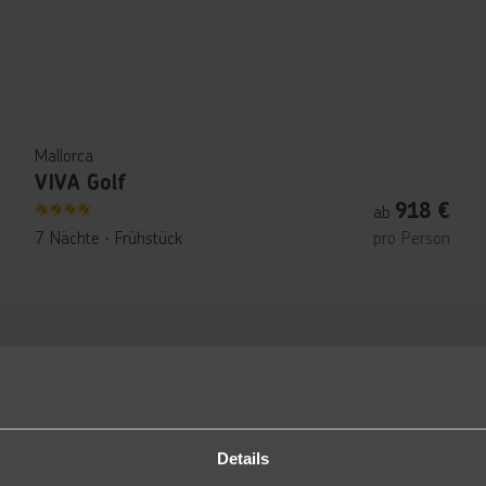
Mallorca
VIVA Golf
918
€
ab
4
7 Nächte
∙
Frühstück
pro Person
Viva Mexico
Lasse den Alltag hinter dir
Details