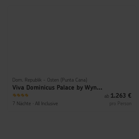
Dom. Republik - Osten (Punta Cana)
Viva Dominicus Palace by Wyndham, A Trademark All Inclusive
1.263
€
ab
4
7 Nächte
∙
All Inclusive
pro Person