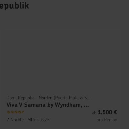
epublik
Dom. Republik - Norden (Puerto Plata & Samana)
Viva V Samana by Wyndham, A Trademark Adults All Inclusive
1.500
€
ab
4.5
7 Nächte
∙
All Inclusive
pro Person