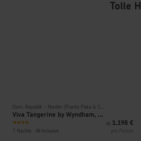
Tolle 
Dom. Republik - Norden (Puerto Plata & Samana)
Viva Tangerine by Wyndham, A Trademark All Inclusive
1.198
€
ab
4
7 Nächte
∙
All Inclusive
pro Person