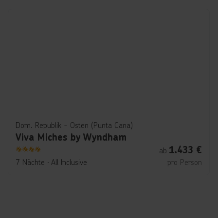
Dom. Republik - Osten (Punta Cana)
Viva Miches by Wyndham
1.433
€
ab
4
7 Nächte
∙
All Inclusive
pro Person