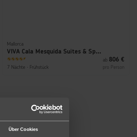
Mallorca
VIVA Cala Mesquida Suites & Spa Adults only 16+
806
€
ab
4.5
7 Nächte
∙
Frühstück
pro Person
Über Cookies