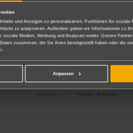
Cookies
nhalte und Anzeigen zu personalisieren, Funktionen für soziale
Website zu analysieren. Außerdem geben wir Informationen zu I
r soziale Medien, Werbung und Analysen weiter. Unsere Partner
 Daten zusammen, die Sie ihnen bereitgestellt haben oder die s
n.
Mexiko: Yucatan / Cancun
Anpassen
Viva Azteca by Wyndham, A Trademark All Inclusive Resort
Viva Wyndham Maya
1.390
€
ab
4
pro Person
7 Nächte
∙
All Inclusive