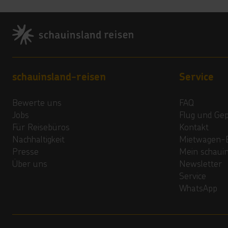
Footer
Footer navigation
schauinsland-reisen
Service
Bewerte uns
FAQ
Jobs
Flug und Ge
Für Reisebüros
Kontakt
Nachhaltigkeit
Mietwagen-
Presse
Mein schaui
Über uns
Newsletter
Service
WhatsApp