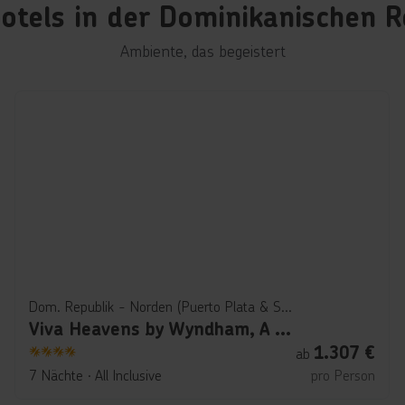
Hotels in der Dominikanischen R
Ambiente, das begeistert
Dom. Republik - Norden (Puerto Plata & Samana)
Viva Heavens by Wyndham, A Trademark All Inclusive
1.307
€
ab
4
7 Nächte
∙
All Inclusive
pro Person