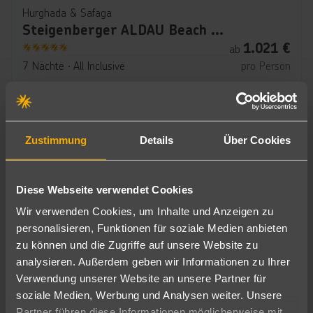
Hurghada & Safaga
Steigenberger ALDAU Beach Hotel
1.021
€
ab
5
7 Nächte
∙
All Inclusive
pro Person
Zustimmung
Details
Über Cookies
Diese Webseite verwendet Cookies
Wir verwenden Cookies, um Inhalte und Anzeigen zu
personalisieren, Funktionen für soziale Medien anbieten
zu können und die Zugriffe auf unsere Website zu
Hurghada & Safaga
analysieren. Außerdem geben wir Informationen zu Ihrer
Steigenberger Aqua Magic
Verwendung unserer Website an unsere Partner für
soziale Medien, Werbung und Analysen weiter. Unsere
624
€
ab
5
Partner führen diese Informationen möglicherweise mit