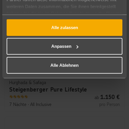
7 Nächte
∙
All Inclusive
pro Person
weiteren Daten zusammen, die Sie ihnen bereitgestellt
haben oder die sie im Rahmen Ihrer Nutzung der Dienste
gesammelt haben.
Alle zulassen
Anpassen
Alle Ablehnen
Hurghada & Safaga
Steigenberger Pure Lifestyle
1.150
€
ab
5
7 Nächte
∙
All Inclusive
pro Person