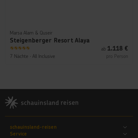
Marsa Alam & Quseir
Steigenberger Resort Alaya
1.118
€
ab
5
7 Nächte
∙
All Inclusive
pro Person
Footer
Footer navigation
schauinsland-reisen
Service
Bewerte uns